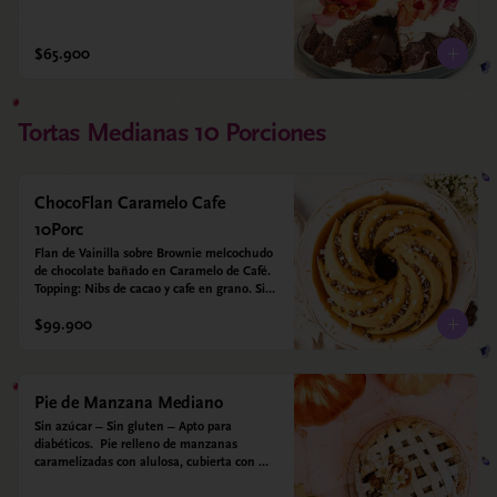
$65.900
Tortas Medianas 10 Porciones
ChocoFlan Caramelo Cafe
10Porc
Flan de Vainilla sobre Brownie melcochudo 
de chocolate bañado en Caramelo de Café. 
Topping: Nibs de cacao y cafe en grano. Sin 
azúcar añadido - Sin gluten - Apto para 
$99.900
diabéticos
Pie de Manzana Mediano
Sin azúcar – Sin gluten – Apto para 
diabéticos.  Pie relleno de manzanas 
caramelizadas con alulosa, cubierta con 
tiras de galleta que le dan ese toque 