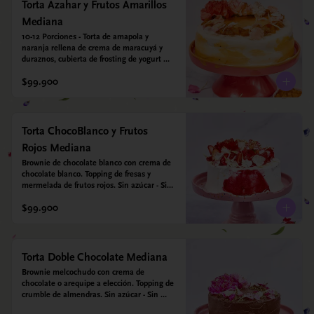
*contiene un derivado de proteína láctea 
Torta Azahar y Frutos Amarillos
conocido como caseína. Topping: Fresas y 
Mediana
Arándanos.
10-12 Porciones - Torta de amapola y 
naranja rellena de crema de maracuyá y 
duraznos, cubierta de frosting de yogurt 
griego. Opcional: Agregale espejo con 
$99.900
leyenda para mamá. Sin azúcar - Sin gluten 
- Apto para diabeticos
Torta ChocoBlanco y Frutos
Rojos Mediana
Brownie de chocolate blanco con crema de 
chocolate blanco. Topping de fresas y 
mermelada de frutos rojos. Sin azúcar - Sin 
gluten - Apta para diabéticos.
$99.900
Torta Doble Chocolate Mediana
Brownie melcochudo con crema de 
chocolate o arequipe a elección. Topping de 
crumble de almendras. Sin azúcar - Sin 
gluten - Apta para diabéticos.