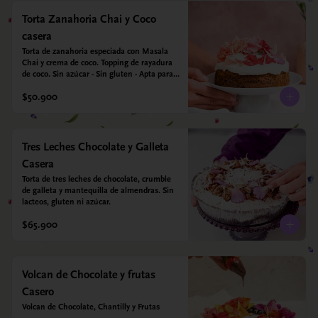
Torta Zanahoria Chai y Coco
casera
Torta de zanahoria especiada con Masala 
Chai y crema de coco. Topping de rayadura 
de coco. Sin azúcar - Sin gluten - Apta para 
diabéticos. Hechos con harina quinoa, arroz 
$50.900
y almendras. Endulzada con estevia.
Tres Leches Chocolate y Galleta
Casera
Torta de tres leches de chocolate, crumble 
de galleta y mantequilla de almendras. Sin 
lacteos, gluten ni azúcar.
$65.900
Volcan de Chocolate y frutas
Casero
Volcan de Chocolate, Chantilly y Frutas