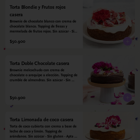
Torta Blondie y Frutos rojos
casera
Brownie de chocolate blanco con crema de 
chocolate blanco. Topping de fresas y 
mermelada de frutos rojos. Sin azúcar - Sin 
gluten - Apta para diabéticos. Hecha con 
$50.900
harina quinoa, arroz y coco. Endulzada con 
estevia.
Torta Doble Chocolate casera
Brownie melcochudo con crema de 
chocolate o arequipe a elección. Topping de 
crumble de almendras. Sin azúcar - Sin 
gluten - Apta para diabéticos. Hechos con 
harina quinoa, arroz y almendras. 
Endulzada con estevia.
$50.900
Torta Limonada de coco casera
Torta de coco cubierta con crema a base de 
leche de coco y limón. Topping de 
arándanos. Sin azúcar - Sin gluten - Apta 