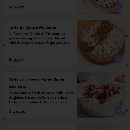
crujiente. Viene con crema inglesa a base 
de leche de coco y que envuelve todos los 
$99.900
sabores.
Tarta de Queso Mediano
10 Porciones. Galleta de Pie, crema de 
queso y topping de almendras. Adiciona 
salsa de arequipe o salsa de guayaba para 
acompañar. Sin azucar - Sin gluten - Apto 
para diabéticos.
$99.900
Torta 3 Leches y Frutos Rojos
Mediana
10 porciones -Libre de azúcar añadida - Libre 
de gluten. Bizcocho bañado en 3 leches: 
Leche de almendras, leche de coco y leche 
condensada de almendras. Bizcocho: Harina 
$107.900
de arroz, harina de quinoa, huevo, leche de 
almendras, aceite girasol, leche de coco, 
estevia 95%, miel de agave 5% esencia de 
vainilla.  Crema: Chantilly vegetal 