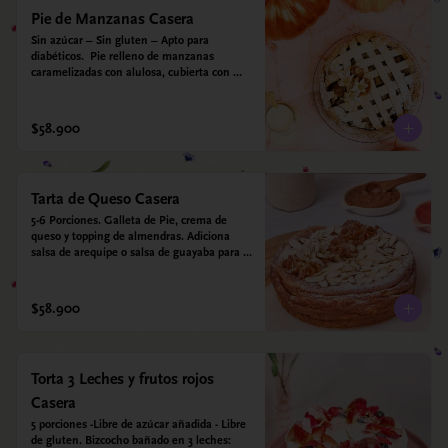
Pie de Manzanas Casera
Sin azúcar – Sin gluten – Apto para 
diabéticos.  Pie relleno de manzanas 
caramelizadas con alulosa, cubierta con 
tiras de galleta que le dan ese toque 
crujiente. Viene con crema inglesa a base 
de leche de coco y que envuelve todos los 
$58.900
sabores.
Tarta de Queso Casera
5-6 Porciones. Galleta de Pie, crema de 
queso y topping de almendras. Adiciona 
salsa de arequipe o salsa de guayaba para 
acompañar. Sin azucar - Sin gluten - Apto 
para diabéticos.
$58.900
Torta 3 Leches y frutos rojos
Casera
5 porciones -Libre de azúcar añadida - Libre 
de gluten. Bizcocho bañado en 3 leches: 