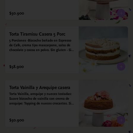
para diabéticos. Hechos con harina quinoa, 
arroz y coco. Endulzada con estevia.
$50.900
Torta Tiramisu Casera 5 Porc
5 Porciones -Bizcocho bañado en Espresso 
de Cafe, crema tipo mascarpone, salsa de 
chocolate y cocoa en polvo. Sin gluten - Sin 
azucar - Apto para diabéticos.
$58.900
Torta Vainilla y Arequipe casera
Torta Vainilla, arequipe y nueces tostadas: 
Suave bizcocho de vainilla con crema de 
arequipe: Topping de nueces crocantes. Sin 
azúcar - Sin gluten - Apta para diabéticos. 
Hechos con harina quinoa, arroz y coco. 
Endulzada con estevia.
$50.900