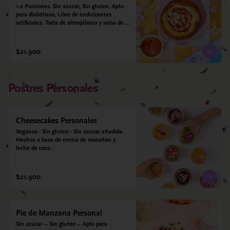
1-2 Porciones. Sin azucar, Sin gluten, Apto 
para diabéticos, Libre de endulzantes 
artificiales. Torta de almojábana y salsa de 
guayaba: Harina de maíz, almidón de yuca, 
almidón de maíz, huevo, queso campesino, 
alulosa, leche deslactosada, leche de coco, 
$21.900
vainilla. Salsa de guayaba: Guayaba y 
alulosa.
Postres Personales
Cheesecakes Personales
Veganos - Sin gluten - Sin azucar añadida. 
Hechos a base de crema de marañon y 
leche de coco .
$21.900
Pie de Manzana Personal
Sin azúcar – Sin gluten – Apto para 