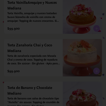
Torta VainillaArequipe y Nueces
Mediana
Torta Vainilla, arequipe y nueces tostadas: 
Suave bizcocho de vainilla con crema de 
arequipe: Topping de nueces crocantes. Sin 
azúcar - Sin gluten - Apta para diabéticos.
$99.900
Torta Zanahoria Chai y Coco
Mediana
Torta de zanahoria especiada con Masala 
Chai y crema de coco. Topping de rayadura 
de coco. Sin azúcar - Sin gluten - Apta para 
diabéticos. Hechos con harina quinoa, arroz 
$99.900
y almendras. Endulzada con estevia.
Torta de Banano y Chocolate
Mediano
Torta de banano con salsa de chocolate tipo 
"Nutella" sin azucar. Topping de crumble de 