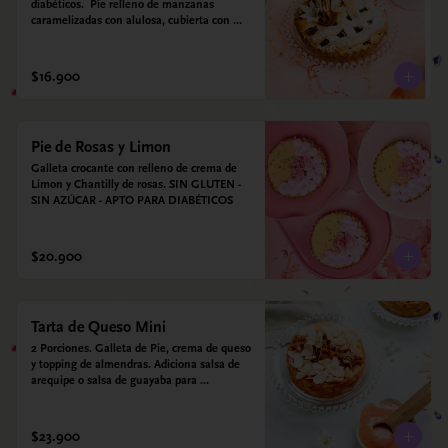
diabéticos.  Pie relleno de manzanas 
caramelizadas con alulosa, cubierta con 
tiras de galleta que le dan ese toque 
crujiente. Viene con crema inglesa a base 
de leche de coco y que envuelve todos los 
$16.900
sabores.
Pie de Rosas y Limon
Galleta crocante con relleno de crema de 
Limon y Chantilly de rosas. SIN GLUTEN - 
SIN AZÚCAR - APTO PARA DIABÉTICOS
$20.900
Tarta de Queso Mini
2 Porciones. Galleta de Pie, crema de queso 
y topping de almendras. Adiciona salsa de 
arequipe o salsa de guayaba para 
acompañar. Sin azucar - Sin gluten - Apto 
para diabéticos.
$23.900