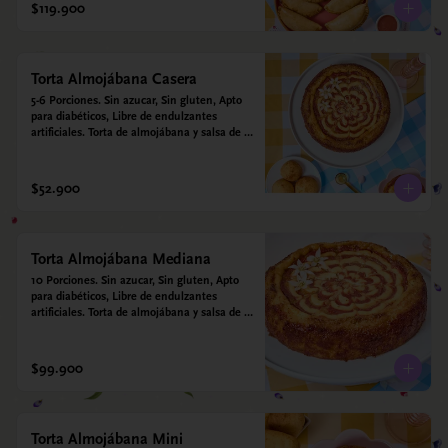
$119.900
Torta Almojábana Casera
5-6 Porciones. Sin azucar, Sin gluten, Apto 
para diabéticos, Libre de endulzantes 
artificiales. Torta de almojábana y salsa de 
guayaba: Harina de maíz, almidón de yuca, 
almidón de maíz, huevo, queso campesino, 
alulosa, leche deslactosada, leche de coco, 
$52.900
vainilla. Salsa de guayaba: Guayaba y 
alulosa.
Torta Almojábana Mediana
10 Porciones. Sin azucar, Sin gluten, Apto 
para diabéticos, Libre de endulzantes 
artificiales. Torta de almojábana y salsa de 
guayaba: Harina de maíz, almidón de yuca, 
almidón de maíz, huevo, queso campesino, 
alulosa, leche deslactosada, leche de coco, 
$99.900
vainilla. Salsa de guayaba: Guayaba y 
alulosa.
Torta Almojábana Mini