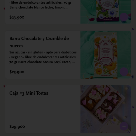
- libre de endulcorantes artificiales. 70 gr 
Barra chocolate blanco leche, limon, 
arandanos y coco deshidratado. Endulzada 
$23.900
con alulosa.
Barra Chocolate y Crumble de
nueces
Sin azucar - sin gluten - apto para diabeticos 
- vegano - libre de endulcorantes artificiales. 
70 gr Barra chocolate oscuro 60% cacao, 
crumble de nueces y almendras tostadas y 
$23.900
sal marina. Endulzada con alulosa.
Caja *3 Mini Tortas
$29.900