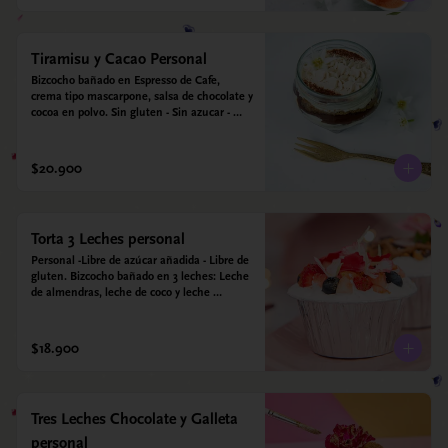
Tiramisu y Cacao Personal
Bizcocho bañado en Espresso de Cafe, 
crema tipo mascarpone, salsa de chocolate y 
cocoa en polvo. Sin gluten - Sin azucar - 
Apto para diabéticos.
$20.900
Torta 3 Leches personal
Personal -Libre de azúcar añadida - Libre de 
gluten. Bizcocho bañado en 3 leches: Leche 
de almendras, leche de coco y leche 
condensada de almendras. Bizcocho: Harina 
de arroz, harina de quinoa, huevo, leche de 
almendras, aceite girasol, leche de coco, 
$18.900
estevia 95%, miel de agave 5% esencia de 
vainilla.  Crema: Chantilly vegetal 
*contiene un derivado de proteína láctea 
conocido como caseína. Topping: Fresas y 
Tres Leches Chocolate y Galleta
Arándanos.
personal