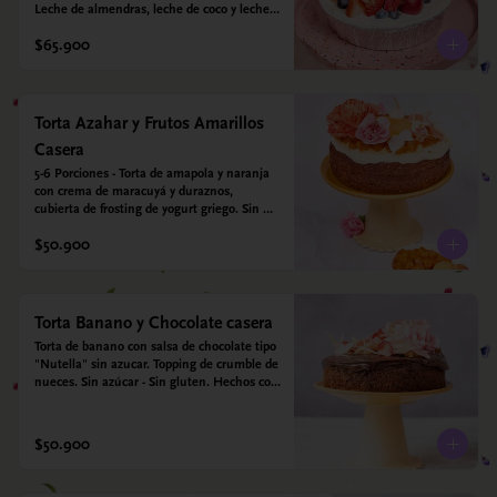
Leche de almendras, leche de coco y leche 
condensada de almendras. Bizcocho: Harina 
$65.900
de arroz, harina de quinoa, huevo, leche de 
almendras, aceite girasol, leche de coco, 
estevia 95%, miel de agave 5% esencia de 
vainilla.  Crema: Chantilly vegetal 
*contiene un derivado de proteína láctea 
Torta Azahar y Frutos Amarillos
conocido como caseína. Topping: Fresas y 
Casera
Arándanos.
5-6 Porciones - Torta de amapola y naranja 
con crema de maracuyá y duraznos, 
cubierta de frosting de yogurt griego. Sin 
azúcar - Sin gluten - Apto para diabeticos
$50.900
Torta Banano y Chocolate casera
Torta de banano con salsa de chocolate tipo 
"Nutella" sin azucar. Topping de crumble de 
nueces. Sin azúcar - Sin gluten. Hechos con 
harina quinoa, arroz y almendras. 
Endulzada con estevia.
$50.900