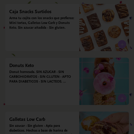
Caja Snacks Surtidos
Arma tu cajita con los snacks que prefieras: 
Mini tortas, Galletas Low Carb y Donuts 
Keto. Sin azucar añadida - Sin gluten.
Donuts Keto
Donut horneada. SIN AZUCAR - SIN 
CARBOHIDRATOS - SIN GLUTEN - APTO 
PARA DIABETICOS - SIN LACTEOS. 
Ingredientes: Huevos, harina de almendras, 
leche de almendras, aceite de coco, xilitol, 
estevia y vainilla.
Galletas Low Carb
Sin azucar - Sin gluten - Apta para 
diabeticos. Hechas a base de harina de 