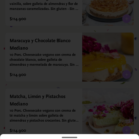
vainilla, sobre galleta de almendras y flor de 
manzanas caramelizadas. Sin gluten - Sin 
azucar - Vegano.
$114.900
Maracuya y Chocolate Blanco
Mediano
10 Porc. Cheesecake vegano con crema de 
chocolate blanco, sobre galleta de 
almendras y mermelada de maracuya. Sin 
gluten - Sin azucar - Vegano.
$114.900
Matcha, Limón y Pistachos
Mediano
10 Porc. Cheesecake vegano con crema de 
té matcha y limón sobre galleta de 
almendras y pistachos crocantes. Sin gluten 
- Sin azucar - Vegano.
$114.900