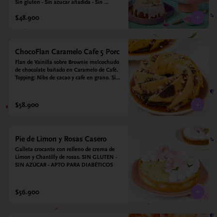
Sin gluten - Sin azucar añadida - Sin 
endulzantes - Sin colorantes artificiales - Sin 
$48.900
Lacteos
ChocoFlan Caramelo Cafe 5 Porc
Flan de Vainilla sobre Brownie melcochudo 
de chocolate bañado en Caramelo de Café. 
Topping: Nibs de cacao y cafe en grano. Sin 
azúcar añadido - Sin gluten - Apto para 
diabéticos
$58.900
Pie de Limon y Rosas Casero
Galleta crocante con relleno de crema de 
Limon y Chantilly de rosas. SIN GLUTEN - 
SIN AZÚCAR - APTO PARA DIABÉTICOS
$56.900