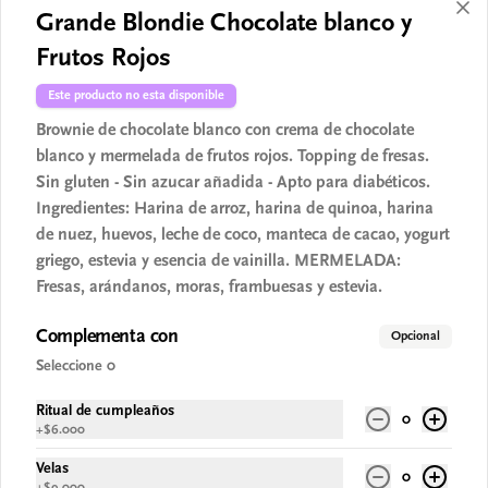
Grande Blondie Chocolate blanco y
Cheesecakes caseros 5 Porciones
Frutos Rojos
Este producto no esta disponible
Choco y Caramelo Salado
Brownie de chocolate blanco con crema de chocolate
Casero
blanco y mermelada de frutos rojos. Topping de fresas.
5-6 Porc. Cheesecake vegano con crema de 
Sin gluten - Sin azucar añadida - Apto para diabéticos.
chocolate, crumble de pecanas tostadas y 
salsa de caramelo salado. Sin gluten - Sin 
Ingredientes: Harina de arroz, harina de quinoa, harina
azucar - Vegano.
de nuez, huevos, leche de coco, manteca de cacao, yogurt
$67.900
griego, estevia y esencia de vainilla. MERMELADA:
Fresas, arándanos, moras, frambuesas y estevia.
Frutos rojos y Vainilla Casero
Complementa con
5-6 Porc. Cheesecake vegano con crema de 
Opcional
vainilla, sobre galleta de almendras y 
Seleccione 0
mermelada de frutos rojos fresas, 
arándanos, frambuesas y moras. Sin gluten 
- Sin azucar - Vegano.
Ritual de cumpleaños
0
+
$6.000
$67.900
Velas
0
+
$9.000