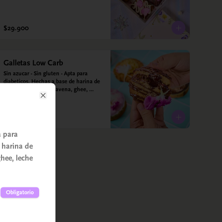
$29.900
Galletas Low Carb
Sin azucar - Sin gluten - Apta para 
diabeticos. Hechas a base de harina de 
almendra, harina de avena, ghee, 
leche de almendras y estevia
Close
a para
 harina de
hee, leche
Obligatorio