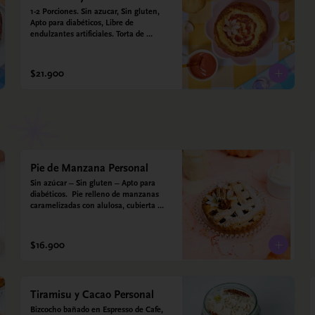
1-2 Porciones. Sin azucar, Sin gluten, 
Apto para diabéticos, Libre de 
endulzantes artificiales. Torta de 
almojábana y salsa de guayaba: Harina 
de maíz, almidón de yuca, almidón de 
maíz, huevo, queso campesino, 
$21.900
alulosa, leche deslactosada, leche de 
coco, vainilla. Salsa de guayaba: 
Guayaba y alulosa.
Pie de Manzana Personal
Sin azúcar – Sin gluten – Apto para 
diabéticos.  Pie relleno de manzanas 
caramelizadas con alulosa, cubierta 
con tiras de galleta que le dan ese 
toque crujiente. Viene con crema 
inglesa a base de leche de coco y que 
$16.900
envuelve todos los sabores.
Tiramisu y Cacao Personal
Bizcocho bañado en Espresso de Cafe, 