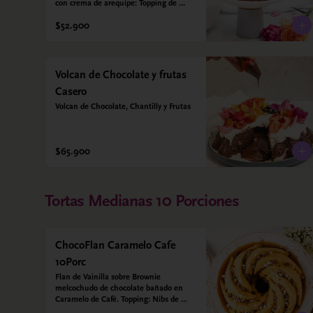
con crema de arequipe: Topping de 
nueces crocantes. Sin azúcar - Sin 
$52.900
gluten - Apta para diabéticos. Hechos 
con harina quinoa, arroz y coco. 
Endulzada con estevia.
Volcan de Chocolate y frutas
Casero
Volcan de Chocolate, Chantilly y Frutas
$65.900
Tortas Medianas 10 Porciones
ChocoFlan Caramelo Cafe
10Porc
Flan de Vainilla sobre Brownie 
melcochudo de chocolate bañado en 
Caramelo de Café. Topping: Nibs de 
cacao y cafe en grano. Sin azúcar 