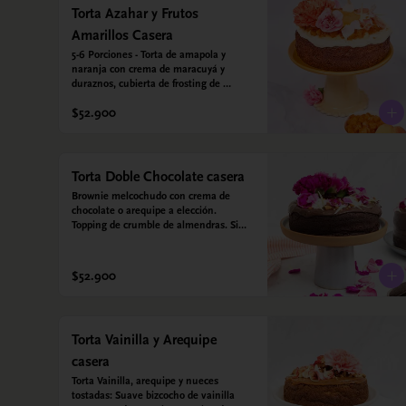
Torta Azahar y Frutos
Amarillos Casera
5-6 Porciones - Torta de amapola y 
naranja con crema de maracuyá y 
duraznos, cubierta de frosting de 
yogurt griego. Sin azúcar - Sin gluten - 
$52.900
Apto para diabeticos
Torta Doble Chocolate casera
Brownie melcochudo con crema de 
chocolate o arequipe a elección. 
Topping de crumble de almendras. Sin 
azúcar - Sin gluten - Apta para 
diabéticos. Hechos con harina quinoa, 
arroz y almendras. Endulzada con 
$52.900
estevia.
Torta Vainilla y Arequipe
casera
Torta Vainilla, arequipe y nueces 
tostadas: Suave bizcocho de vainilla 