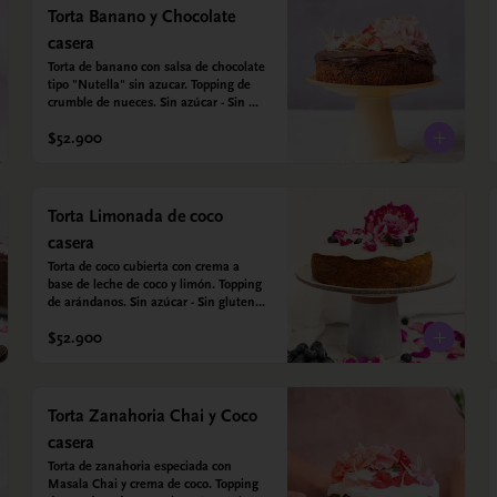
Torta Banano y Chocolate
casera
Torta de banano con salsa de chocolate 
tipo "Nutella" sin azucar. Topping de 
crumble de nueces. Sin azúcar - Sin 
gluten. Hechos con harina quinoa, 
$52.900
arroz y almendras. Endulzada con 
estevia.
Torta Limonada de coco
casera
Torta de coco cubierta con crema a 
base de leche de coco y limón. Topping 
de arándanos. Sin azúcar - Sin gluten - 
Apta para diabéticos. Hechos con 
$52.900
harina quinoa, arroz y coco. Endulzada 
con estevia.
Torta Zanahoria Chai y Coco
casera
Torta de zanahoria especiada con 
Masala Chai y crema de coco. Topping 