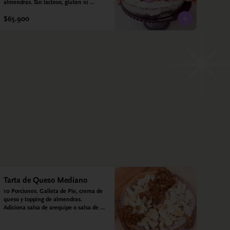
almendras. Sin lacteos, gluten ni 
azúcar.
$65.900
Tarta de Queso Mediano
10 Porciones. Galleta de Pie, crema de 
queso y topping de almendras. 
Adiciona salsa de arequipe o salsa de 
guayaba para acompañar. Sin azucar - 
Sin gluten - Apto para diabéticos.