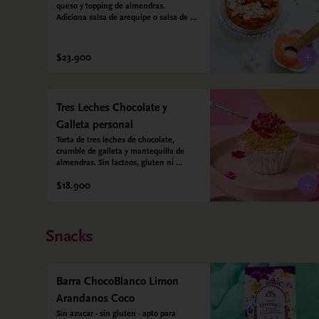
queso y topping de almendras. 
Adiciona salsa de arequipe o salsa de 
guayaba para acompañar. Sin azucar - 
Sin gluten - Apto para diabéticos.
$23.900
Tres Leches Chocolate y
Galleta personal
Torta de tres leches de chocolate, 
crumble de galleta y mantequilla de 
almendras. Sin lacteos, gluten ni 
azúcar.
$18.900
Snacks
Barra ChocoBlanco Limon
Arandanos Coco
Sin azucar - sin gluten - apto para 