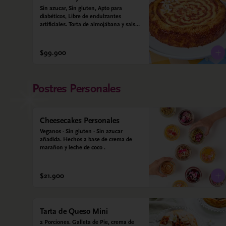
Sin azucar, Sin gluten, Apto para 
diabéticos, Libre de endulzantes 
artificiales. Torta de almojábana y salsa 
de guayaba: Harina de maíz, almidón 
de yuca, almidón de maíz, huevo, 
queso campesino, alulosa, leche 
$99.900
deslactosada, leche de coco, vainilla. 
Salsa de guayaba: Guayaba y alulosa.
Postres Personales
Cheesecakes Personales
Veganos - Sin gluten - Sin azucar 
añadida. Hechos a base de crema de 
marañon y leche de coco .
$21.900
Tarta de Queso Mini
2 Porciones. Galleta de Pie, crema de 