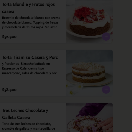
vainilla.  Crema: Chantilly vegetal 
Torta Blondie y Frutos rojos
*contiene un derivado de proteína 
casera
láctea conocido como caseína. Topping: 
Fresas y Arándanos.
Brownie de chocolate blanco con crema 
de chocolate blanco. Topping de fresas 
y mermelada de frutos rojos. Sin azúcar 
- Sin gluten - Apta para diabéticos. 
$52.900
Hecha con harina quinoa, arroz y coco. 
Endulzada con estevia.
Torta Tiramisu Casera 5 Porc
5 Porciones -Bizcocho bañado en 
Espresso de Cafe, crema tipo 
mascarpone, salsa de chocolate y cocoa 
en polvo. Sin gluten - Sin azucar - Apto 
para diabéticos.
$58.900
Tres Leches Chocolate y
Galleta Casera
Torta de tres leches de chocolate, 
crumble de galleta y mantequilla de 