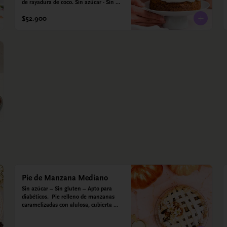
de rayadura de coco. Sin azúcar - Sin 
gluten - Apta para diabéticos. Hechos 
$52.900
con harina quinoa, arroz y almendras. 
Endulzada con estevia.
Pie de Manzana Mediano
Sin azúcar – Sin gluten – Apto para 
diabéticos.  Pie relleno de manzanas 
caramelizadas con alulosa, cubierta 
con tiras de galleta que le dan ese 
toque crujiente. Viene con crema 