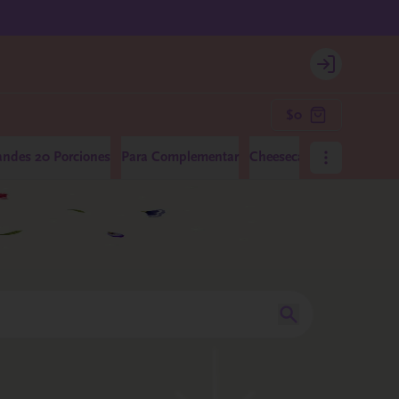
Login
$0
andes 20 Porciones
Para Complementar
Cheesecakes Medianos 10