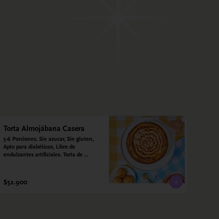
Torta Almojábana Casera
5-6 Porciones. Sin azucar, Sin gluten, 
Apto para diabéticos, Libre de 
endulzantes artificiales. Torta de 
almojábana y salsa de guayaba: Harina 
de maíz, almidón de yuca, almidón de 
maíz, huevo, queso campesino, 
$52.900
alulosa, leche deslactosada, leche de 
coco, vainilla. Salsa de guayaba: 
Guayaba y alulosa.