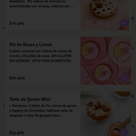
diabéticos.  Pie relleno de manzanas 
caramelizadas con alulosa, cubierta con 
tiras de galleta que le dan ese toque 
crujiente. Viene con crema inglesa a base 
de leche de coco y que envuelve todos los 
$16.900
sabores.
Pie de Rosas y Limon
Galleta crocante con relleno de crema de 
Limon y Chantilly de rosas. SIN GLUTEN - 
SIN AZÚCAR - APTO PARA DIABÉTICOS
$20.900
Tarta de Queso Mini
2 Porciones. Galleta de Pie, crema de queso 
y topping de almendras. Adiciona salsa de 
arequipe o salsa de guayaba para 
acompañar. Sin azucar - Sin gluten - Apto 
para diabéticos.
$23.900