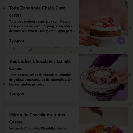
Torta Zanahoria Chai y Coco
casera
Torta de zanahoria especiada con Masala 
Chai y crema de coco. Topping de rayadura 
de coco. Sin azúcar - Sin gluten - Apta para 
diabéticos. Hechos con harina quinoa, arroz 
$50.900
y almendras. Endulzada con estevia.
Tres Leches Chocolate y Galleta
Casera
Torta de tres leches de chocolate, crumble 
de galleta y mantequilla de almendras. Sin 
lacteos, gluten ni azúcar.
$65.900
Volcan de Chocolate y frutas
Casero
Volcan de Chocolate, Chantilly y Frutas