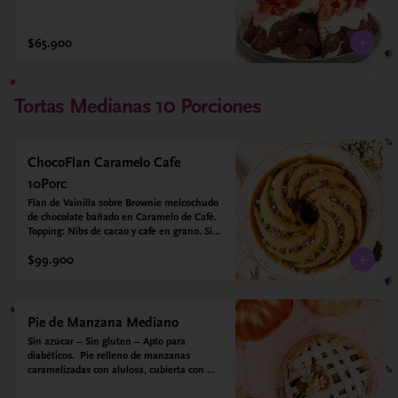
$65.900
Tortas Medianas 10 Porciones
ChocoFlan Caramelo Cafe
10Porc
Flan de Vainilla sobre Brownie melcochudo 
de chocolate bañado en Caramelo de Café. 
Topping: Nibs de cacao y cafe en grano. Sin 
azúcar añadido - Sin gluten - Apto para 
$99.900
diabéticos
Pie de Manzana Mediano
Sin azúcar – Sin gluten – Apto para 
diabéticos.  Pie relleno de manzanas 
caramelizadas con alulosa, cubierta con 
tiras de galleta que le dan ese toque 