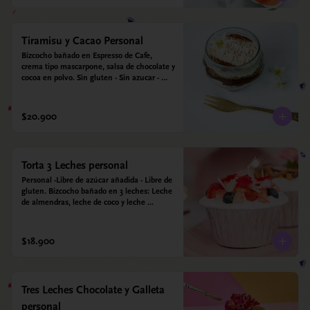
Tiramisu y Cacao Personal
Bizcocho bañado en Espresso de Cafe, 
crema tipo mascarpone, salsa de chocolate y 
cocoa en polvo. Sin gluten - Sin azucar - 
Apto para diabéticos.
$20.900
Torta 3 Leches personal
Personal -Libre de azúcar añadida - Libre de 
gluten. Bizcocho bañado en 3 leches: Leche 
de almendras, leche de coco y leche 
condensada de almendras. Bizcocho: Harina 
de arroz, harina de quinoa, huevo, leche de 
almendras, aceite girasol, leche de coco, 
$18.900
estevia 95%, miel de agave 5% esencia de 
vainilla.  Crema: Chantilly vegetal 
*contiene un derivado de proteína láctea 
conocido como caseína. Topping: Fresas y 
Tres Leches Chocolate y Galleta
Arándanos.
personal