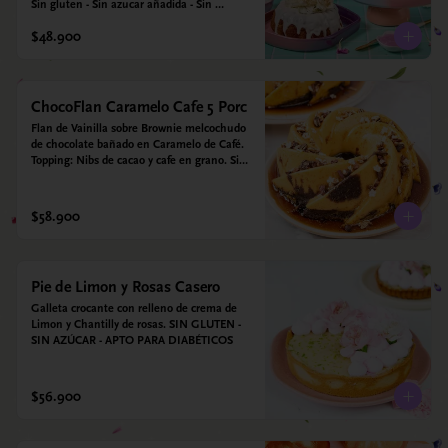
Sin gluten - Sin azucar añadida - Sin 
endulzantes - Sin colorantes artificiales - Sin 
$48.900
Lacteos
ChocoFlan Caramelo Cafe 5 Porc
Flan de Vainilla sobre Brownie melcochudo 
de chocolate bañado en Caramelo de Café. 
Topping: Nibs de cacao y cafe en grano. Sin 
azúcar añadido - Sin gluten - Apto para 
diabéticos
$58.900
Pie de Limon y Rosas Casero
Galleta crocante con relleno de crema de 
Limon y Chantilly de rosas. SIN GLUTEN - 
SIN AZÚCAR - APTO PARA DIABÉTICOS
$56.900