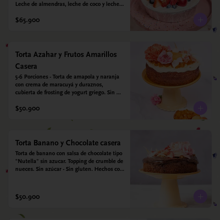
Leche de almendras, leche de coco y leche 
condensada de almendras. Bizcocho: Harina 
$65.900
de arroz, harina de quinoa, huevo, leche de 
almendras, aceite girasol, leche de coco, 
estevia 95%, miel de agave 5% esencia de 
vainilla.  Crema: Chantilly vegetal 
*contiene un derivado de proteína láctea 
Torta Azahar y Frutos Amarillos
conocido como caseína. Topping: Fresas y 
Casera
Arándanos.
5-6 Porciones - Torta de amapola y naranja 
con crema de maracuyá y duraznos, 
cubierta de frosting de yogurt griego. Sin 
azúcar - Sin gluten - Apto para diabeticos
$50.900
Torta Banano y Chocolate casera
Torta de banano con salsa de chocolate tipo 
"Nutella" sin azucar. Topping de crumble de 
nueces. Sin azúcar - Sin gluten. Hechos con 
harina quinoa, arroz y almendras. 
Endulzada con estevia.
$50.900