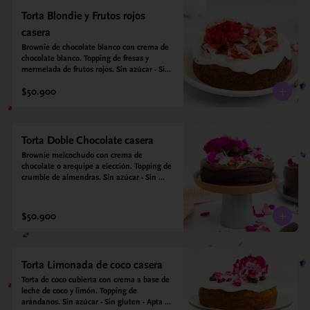
Torta Blondie y Frutos rojos
casera
Brownie de chocolate blanco con crema de 
chocolate blanco. Topping de fresas y 
mermelada de frutos rojos. Sin azúcar - Sin 
gluten - Apta para diabéticos. Hecha con 
$50.900
harina quinoa, arroz y coco. Endulzada con 
estevia.
Torta Doble Chocolate casera
Brownie melcochudo con crema de 
chocolate o arequipe a elección. Topping de 
crumble de almendras. Sin azúcar - Sin 
gluten - Apta para diabéticos. Hechos con 
harina quinoa, arroz y almendras. 
Endulzada con estevia.
$50.900
Torta Limonada de coco casera
Torta de coco cubierta con crema a base de 
leche de coco y limón. Topping de 
arándanos. Sin azúcar - Sin gluten - Apta 