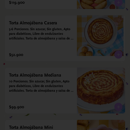
$119.900
Torta Almojábana Casera
5-6 Porciones. Sin azucar, Sin gluten, Apto 
para diabéticos, Libre de endulzantes 
artificiales. Torta de almojábana y salsa de 
guayaba: Harina de maíz, almidón de yuca, 
almidón de maíz, huevo, queso campesino, 
alulosa, leche deslactosada, leche de coco, 
$52.900
vainilla. Salsa de guayaba: Guayaba y 
alulosa.
Torta Almojábana Mediana
10 Porciones. Sin azucar, Sin gluten, Apto 
para diabéticos, Libre de endulzantes 
artificiales. Torta de almojábana y salsa de 
guayaba: Harina de maíz, almidón de yuca, 
almidón de maíz, huevo, queso campesino, 
alulosa, leche deslactosada, leche de coco, 
$99.900
vainilla. Salsa de guayaba: Guayaba y 
alulosa.
Torta Almojábana Mini