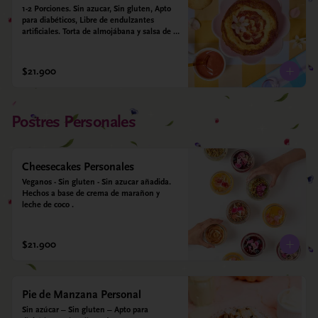
1-2 Porciones. Sin azucar, Sin gluten, Apto 
para diabéticos, Libre de endulzantes 
artificiales. Torta de almojábana y salsa de 
guayaba: Harina de maíz, almidón de yuca, 
almidón de maíz, huevo, queso campesino, 
alulosa, leche deslactosada, leche de coco, 
$21.900
vainilla. Salsa de guayaba: Guayaba y 
alulosa.
Postres Personales
Cheesecakes Personales
Veganos - Sin gluten - Sin azucar añadida. 
Hechos a base de crema de marañon y 
leche de coco .
$21.900
Pie de Manzana Personal
Sin azúcar – Sin gluten – Apto para 