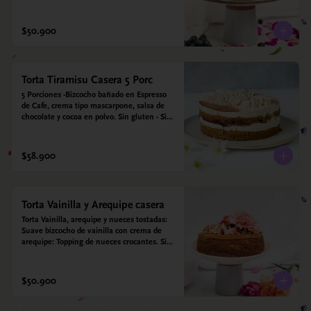
para diabéticos. Hechos con harina quinoa, 
arroz y coco. Endulzada con estevia.
$50.900
Torta Tiramisu Casera 5 Porc
5 Porciones -Bizcocho bañado en Espresso 
de Cafe, crema tipo mascarpone, salsa de 
chocolate y cocoa en polvo. Sin gluten - Sin 
azucar - Apto para diabéticos.
$58.900
Torta Vainilla y Arequipe casera
Torta Vainilla, arequipe y nueces tostadas: 
Suave bizcocho de vainilla con crema de 
arequipe: Topping de nueces crocantes. Sin 
azúcar - Sin gluten - Apta para diabéticos. 
Hechos con harina quinoa, arroz y coco. 
Endulzada con estevia.
$50.900