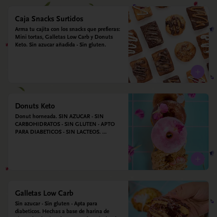
Caja Snacks Surtidos
Arma tu cajita con los snacks que prefieras: 
Mini tortas, Galletas Low Carb y Donuts 
Keto. Sin azucar añadida - Sin gluten.
Donuts Keto
Donut horneada. SIN AZUCAR - SIN 
CARBOHIDRATOS - SIN GLUTEN - APTO 
PARA DIABETICOS - SIN LACTEOS. 
Ingredientes: Huevos, harina de almendras, 
leche de almendras, aceite de coco, xilitol, 
estevia y vainilla.
Galletas Low Carb
Sin azucar - Sin gluten - Apta para 
diabeticos. Hechas a base de harina de 