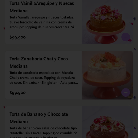
Torta VainillaArequipe y Nueces
Mediana
Torta Vainilla, arequipe y nueces tostadas: 
Suave bizcocho de vainilla con crema de 
arequipe: Topping de nueces crocantes. Sin 
azúcar - Sin gluten - Apta para diabéticos.
$99.900
Torta Zanahoria Chai y Coco
Mediana
Torta de zanahoria especiada con Masala 
Chai y crema de coco. Topping de rayadura 
de coco. Sin azúcar - Sin gluten - Apta para 
diabéticos. Hechos con harina quinoa, arroz 
$99.900
y almendras. Endulzada con estevia.
Torta de Banano y Chocolate
Mediano
Torta de banano con salsa de chocolate tipo 
"Nutella" sin azucar. Topping de crumble de 