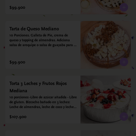
crujiente. Viene con crema inglesa a base 
de leche de coco y que envuelve todos los 
$99.900
sabores.
Tarta de Queso Mediano
10 Porciones. Galleta de Pie, crema de 
queso y topping de almendras. Adiciona 
salsa de arequipe o salsa de guayaba para 
acompañar. Sin azucar - Sin gluten - Apto 
para diabéticos.
$99.900
Torta 3 Leches y Frutos Rojos
Mediana
10 porciones -Libre de azúcar añadida - Libre 
de gluten. Bizcocho bañado en 3 leches: 
Leche de almendras, leche de coco y leche 
condensada de almendras. Bizcocho: Harina 
$107.900
de arroz, harina de quinoa, huevo, leche de 
almendras, aceite girasol, leche de coco, 
estevia 95%, miel de agave 5% esencia de 
vainilla.  Crema: Chantilly vegetal 