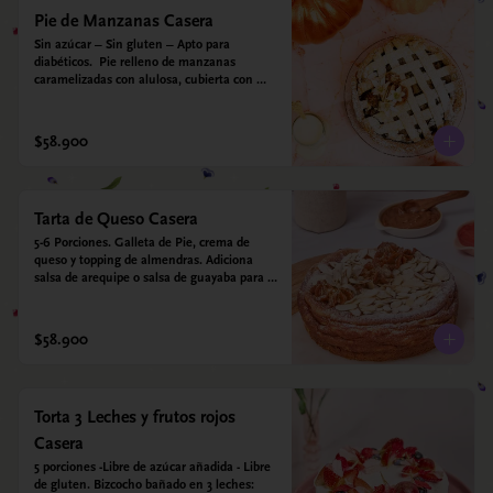
Pie de Manzanas Casera
Sin azúcar – Sin gluten – Apto para 
diabéticos.  Pie relleno de manzanas 
caramelizadas con alulosa, cubierta con 
tiras de galleta que le dan ese toque 
crujiente. Viene con crema inglesa a base 
de leche de coco y que envuelve todos los 
$58.900
sabores.
Tarta de Queso Casera
5-6 Porciones. Galleta de Pie, crema de 
queso y topping de almendras. Adiciona 
salsa de arequipe o salsa de guayaba para 
acompañar. Sin azucar - Sin gluten - Apto 
para diabéticos.
$58.900
Torta 3 Leches y frutos rojos
Casera
5 porciones -Libre de azúcar añadida - Libre 
de gluten. Bizcocho bañado en 3 leches: 