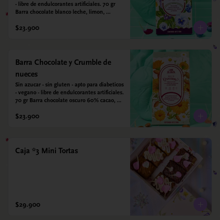
- libre de endulcorantes artificiales. 70 gr 
Barra chocolate blanco leche, limon, 
arandanos y coco deshidratado. Endulzada 
$23.900
con alulosa.
Barra Chocolate y Crumble de
nueces
Sin azucar - sin gluten - apto para diabeticos 
- vegano - libre de endulcorantes artificiales. 
70 gr Barra chocolate oscuro 60% cacao, 
crumble de nueces y almendras tostadas y 
$23.900
sal marina. Endulzada con alulosa.
Caja *3 Mini Tortas
$29.900