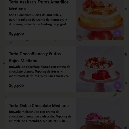
*contiene un derivado de proteína láctea 
Torta Azahar y Frutos Amarillos
conocido como caseína. Topping: Fresas y 
Mediana
Arándanos.
10-12 Porciones - Torta de amapola y 
naranja rellena de crema de maracuyá y 
duraznos, cubierta de frosting de yogurt 
griego. Opcional: Agregale espejo con 
$99.900
leyenda para mamá. Sin azúcar - Sin gluten 
- Apto para diabeticos
Torta ChocoBlanco y Frutos
Rojos Mediana
Brownie de chocolate blanco con crema de 
chocolate blanco. Topping de fresas y 
mermelada de frutos rojos. Sin azúcar - Sin 
gluten - Apta para diabéticos.
$99.900
Torta Doble Chocolate Mediana
Brownie melcochudo con crema de 
chocolate o arequipe a elección. Topping de 
crumble de almendras. Sin azúcar - Sin 
gluten - Apta para diabéticos.