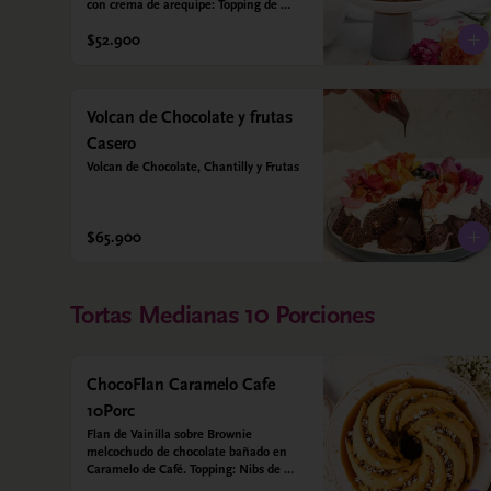
con crema de arequipe: Topping de 
nueces crocantes. Sin azúcar - Sin 
$52.900
gluten - Apta para diabéticos. Hechos 
con harina quinoa, arroz y coco. 
Endulzada con estevia.
Volcan de Chocolate y frutas
Casero
Volcan de Chocolate, Chantilly y Frutas
$65.900
Tortas Medianas 10 Porciones
ChocoFlan Caramelo Cafe
10Porc
Flan de Vainilla sobre Brownie 
melcochudo de chocolate bañado en 
Caramelo de Café. Topping: Nibs de 
cacao y cafe en grano. Sin azúcar 