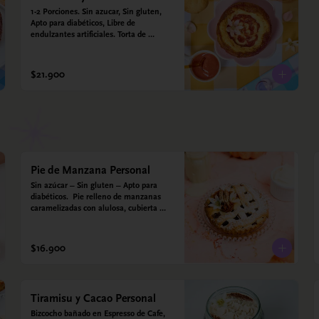
1-2 Porciones. Sin azucar, Sin gluten, 
Apto para diabéticos, Libre de 
endulzantes artificiales. Torta de 
almojábana y salsa de guayaba: Harina 
de maíz, almidón de yuca, almidón de 
maíz, huevo, queso campesino, 
$21.900
alulosa, leche deslactosada, leche de 
coco, vainilla. Salsa de guayaba: 
Guayaba y alulosa.
Pie de Manzana Personal
Sin azúcar – Sin gluten – Apto para 
diabéticos.  Pie relleno de manzanas 
caramelizadas con alulosa, cubierta 
con tiras de galleta que le dan ese 
toque crujiente. Viene con crema 
inglesa a base de leche de coco y que 
$16.900
envuelve todos los sabores.
Tiramisu y Cacao Personal
Bizcocho bañado en Espresso de Cafe, 