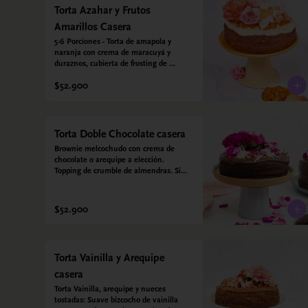
Torta Azahar y Frutos
Amarillos Casera
5-6 Porciones - Torta de amapola y 
naranja con crema de maracuyá y 
duraznos, cubierta de frosting de 
yogurt griego. Sin azúcar - Sin gluten - 
$52.900
Apto para diabeticos
Torta Doble Chocolate casera
Brownie melcochudo con crema de 
chocolate o arequipe a elección. 
Topping de crumble de almendras. Sin 
azúcar - Sin gluten - Apta para 
diabéticos. Hechos con harina quinoa, 
arroz y almendras. Endulzada con 
$52.900
estevia.
Torta Vainilla y Arequipe
casera
Torta Vainilla, arequipe y nueces 
tostadas: Suave bizcocho de vainilla 