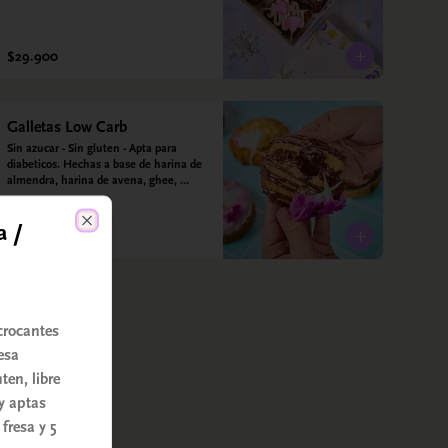
$29.900
Galletas Low Carb
Sin azucar - Sin gluten - Apta para 
diabeticos. Hechas a base de harina de 
almendra, harina de avena, ghee, 
leche de almendras y estevia
a /
Close
crocantes
esa
ten, libre
 y aptas
 fresa y 5