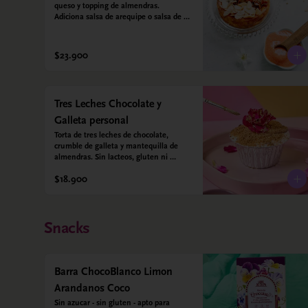
queso y topping de almendras. 
Adiciona salsa de arequipe o salsa de 
guayaba para acompañar. Sin azucar - 
Sin gluten - Apto para diabéticos.
$23.900
Tres Leches Chocolate y
Galleta personal
Torta de tres leches de chocolate, 
crumble de galleta y mantequilla de 
almendras. Sin lacteos, gluten ni 
azúcar.
$18.900
Snacks
Barra ChocoBlanco Limon
Arandanos Coco
Sin azucar - sin gluten - apto para 