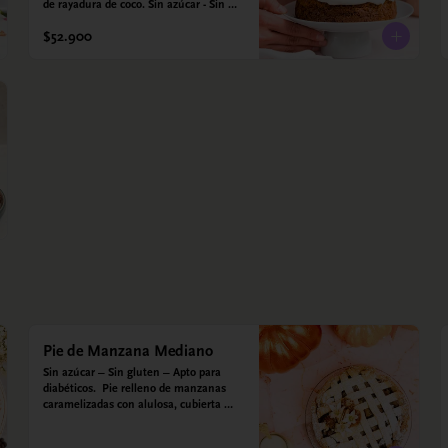
de rayadura de coco. Sin azúcar - Sin 
gluten - Apta para diabéticos. Hechos 
$52.900
con harina quinoa, arroz y almendras. 
Endulzada con estevia.
Pie de Manzana Mediano
Sin azúcar – Sin gluten – Apto para 
diabéticos.  Pie relleno de manzanas 
caramelizadas con alulosa, cubierta 
con tiras de galleta que le dan ese 
toque crujiente. Viene con crema 