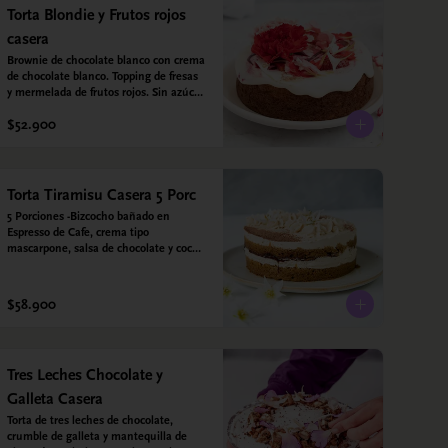
vainilla.  Crema: Chantilly vegetal 
Torta Blondie y Frutos rojos
*contiene un derivado de proteína 
casera
láctea conocido como caseína. Topping: 
Fresas y Arándanos.
Brownie de chocolate blanco con crema 
de chocolate blanco. Topping de fresas 
y mermelada de frutos rojos. Sin azúcar 
- Sin gluten - Apta para diabéticos. 
$52.900
Hecha con harina quinoa, arroz y coco. 
Endulzada con estevia.
Torta Tiramisu Casera 5 Porc
5 Porciones -Bizcocho bañado en 
Espresso de Cafe, crema tipo 
mascarpone, salsa de chocolate y cocoa 
en polvo. Sin gluten - Sin azucar - Apto 
para diabéticos.
$58.900
Tres Leches Chocolate y
Galleta Casera
Torta de tres leches de chocolate, 
crumble de galleta y mantequilla de 