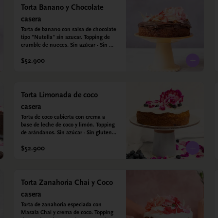
Torta Banano y Chocolate
casera
Torta de banano con salsa de chocolate 
tipo "Nutella" sin azucar. Topping de 
crumble de nueces. Sin azúcar - Sin 
gluten. Hechos con harina quinoa, 
$52.900
arroz y almendras. Endulzada con 
estevia.
Torta Limonada de coco
casera
Torta de coco cubierta con crema a 
base de leche de coco y limón. Topping 
de arándanos. Sin azúcar - Sin gluten - 
Apta para diabéticos. Hechos con 
$52.900
harina quinoa, arroz y coco. Endulzada 
con estevia.
Torta Zanahoria Chai y Coco
casera
Torta de zanahoria especiada con 
Masala Chai y crema de coco. Topping 