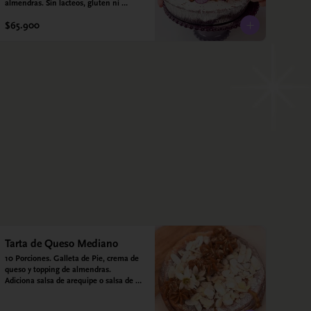
almendras. Sin lacteos, gluten ni 
azúcar.
$65.900
Tarta de Queso Mediano
10 Porciones. Galleta de Pie, crema de 
queso y topping de almendras. 
Adiciona salsa de arequipe o salsa de 
guayaba para acompañar. Sin azucar - 
Sin gluten - Apto para diabéticos.