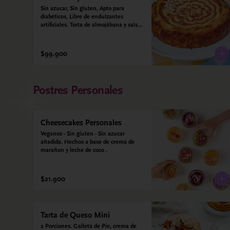
Sin azucar, Sin gluten, Apto para 
diabéticos, Libre de endulzantes 
artificiales. Torta de almojábana y salsa 
de guayaba: Harina de maíz, almidón 
de yuca, almidón de maíz, huevo, 
queso campesino, alulosa, leche 
$99.900
deslactosada, leche de coco, vainilla. 
Salsa de guayaba: Guayaba y alulosa.
Postres Personales
Cheesecakes Personales
Veganos - Sin gluten - Sin azucar 
añadida. Hechos a base de crema de 
marañon y leche de coco .
$21.900
Tarta de Queso Mini
2 Porciones. Galleta de Pie, crema de 