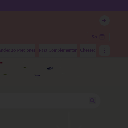
Login
$0
andes 20 Porciones
Para Complementar
Cheesecakes Medianos 10