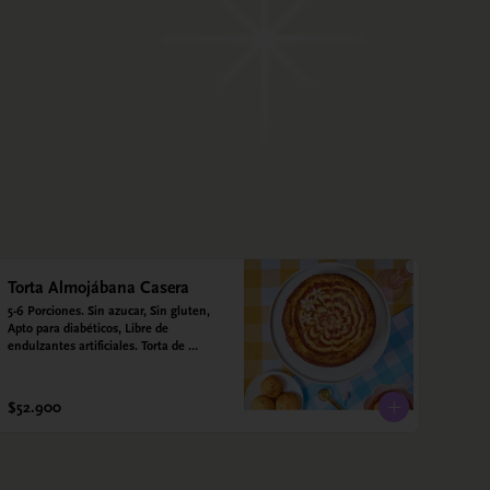
Torta Almojábana Casera
5-6 Porciones. Sin azucar, Sin gluten, 
Apto para diabéticos, Libre de 
endulzantes artificiales. Torta de 
almojábana y salsa de guayaba: Harina 
de maíz, almidón de yuca, almidón de 
maíz, huevo, queso campesino, 
$52.900
alulosa, leche deslactosada, leche de 
coco, vainilla. Salsa de guayaba: 
Guayaba y alulosa.