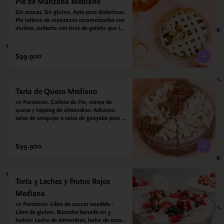
Pie de Manzana Mediano
Sin azucar, Sin gluten, Apto para diabeticos.  
Pie relleno de manzanas caramelizadas con 
alulosa, cubierta con tiras de galleta que le 
dan ese toque crujiente. Viene con crema 
inglesa a base de leche de coco que 
envuelve todos los sabores.
$99.900
Tarta de Queso Mediano
10 Porciones. Galleta de Pie, crema de 
queso y topping de almendras. Adiciona 
salsa de arequipe o salsa de guayaba para 
acompañar. Sin azucar - Sin gluten - Apto 
para diabéticos.
$99.900
Torta 3 Leches y Frutos Rojos
Mediana
10 Porciones -Libre de azucar anadida - 
Libre de gluten. Bizcocho banado en 3 
leches: Leche de almendras, leche de coco y 