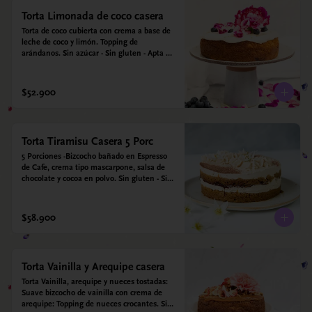
Torta Limonada de coco casera
Torta de coco cubierta con crema a base de 
leche de coco y limón. Topping de 
arándanos. Sin azúcar - Sin gluten - Apta 
para diabéticos. Hechos con harina quinoa, 
arroz y coco. Endulzada con estevia.
$52.900
Torta Tiramisu Casera 5 Porc
5 Porciones -Bizcocho bañado en Espresso 
de Cafe, crema tipo mascarpone, salsa de 
chocolate y cocoa en polvo. Sin gluten - Sin 
azucar - Apto para diabéticos.
$58.900
Torta Vainilla y Arequipe casera
Torta Vainilla, arequipe y nueces tostadas: 
Suave bizcocho de vainilla con crema de 
arequipe: Topping de nueces crocantes. Sin 