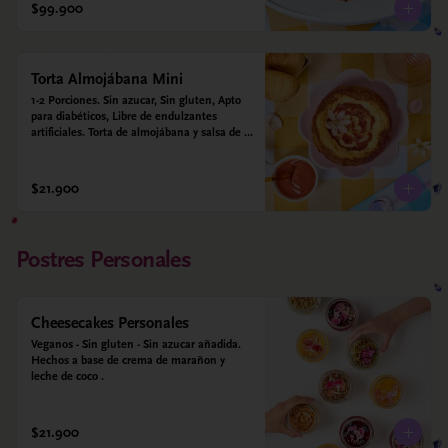
alulosa, leche deslactosada, leche de coco, 
$99.900
vainilla. Salsa de guayaba: Guayaba y 
alulosa.
Torta Almojábana Mini
1-2 Porciones. Sin azucar, Sin gluten, Apto 
para diabéticos, Libre de endulzantes 
artificiales. Torta de almojábana y salsa de 
guayaba: Harina de maíz, almidón de yuca, 
almidón de maíz, huevo, queso campesino, 
alulosa, leche deslactosada, leche de coco, 
$21.900
vainilla. Salsa de guayaba: Guayaba y 
alulosa.
Postres Personales
Cheesecakes Personales
Veganos - Sin gluten - Sin azucar añadida. 
Hechos a base de crema de marañon y 
leche de coco .
$21.900