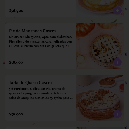
$56.900
Pie de Manzanas Casera
Sin azucar, Sin gluten, Apto para diabeticos.  
Pie relleno de manzanas caramelizadas con 
alulosa, cubierta con tiras de galleta que le 
dan ese toque crujiente. Viene con crema 
inglesa a base de leche de coco que 
envuelve todos los sabores.
$58.900
Tarta de Queso Casera
5-6 Porciones. Galleta de Pie, crema de 
queso y topping de almendras. Adiciona 
salsa de arequipe o salsa de guayaba para 
acompañar. Sin azucar - Sin gluten - Apto 
para diabéticos.
$58.900