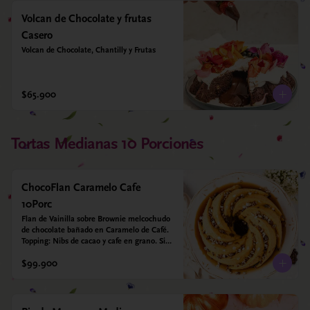
Volcan de Chocolate y frutas
Casero
Volcan de Chocolate, Chantilly y Frutas
$65.900
Tortas Medianas 10 Porciones
ChocoFlan Caramelo Cafe
10Porc
Flan de Vainilla sobre Brownie melcochudo 
de chocolate bañado en Caramelo de Café. 
Topping: Nibs de cacao y cafe en grano. Sin 
azúcar añadido - Sin gluten - Apto para 
$99.900
diabéticos