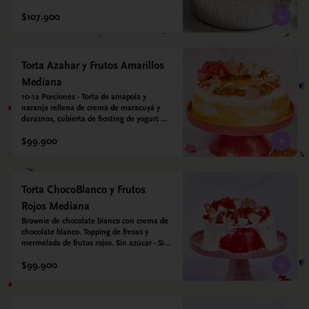
leche condensada de almendras. Bizcocho a 
$107.900
base de Harina de arroz, harina de quinoa y 
endulzado con estevia 95%, miel de agave 
5%.
Torta Azahar y Frutos Amarillos
Mediana
10-12 Porciones - Torta de amapola y 
naranja rellena de crema de maracuyá y 
duraznos, cubierta de frosting de yogurt 
griego. Opcional: Agregale espejo con 
$99.900
leyenda para mamá. Sin azúcar - Sin gluten 
- Apto para diabeticos
Torta ChocoBlanco y Frutos
Rojos Mediana
Brownie de chocolate blanco con crema de 
chocolate blanco. Topping de fresas y 
mermelada de frutos rojos. Sin azúcar - Sin 
gluten - Apta para diabéticos.
$99.900