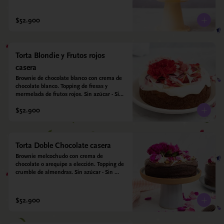
harina quinoa, arroz y almendras. 
Endulzada con estevia.
$52.900
Torta Blondie y Frutos rojos
casera
Brownie de chocolate blanco con crema de 
chocolate blanco. Topping de fresas y 
mermelada de frutos rojos. Sin azúcar - Sin 
gluten - Apta para diabéticos. Hecha con 
$52.900
harina quinoa, arroz y coco. Endulzada con 
estevia.
Torta Doble Chocolate casera
Brownie melcochudo con crema de 
chocolate o arequipe a elección. Topping de 
crumble de almendras. Sin azúcar - Sin 
gluten - Apta para diabéticos. Hechos con 
harina quinoa, arroz y almendras. 
Endulzada con estevia.
$52.900