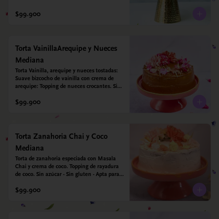
$99.900
Torta VainillaArequipe y Nueces
Mediana
Torta Vainilla, arequipe y nueces tostadas: 
Suave bizcocho de vainilla con crema de 
arequipe: Topping de nueces crocantes. Sin 
azúcar - Sin gluten - Apta para diabéticos.
$99.900
Torta Zanahoria Chai y Coco
Mediana
Torta de zanahoria especiada con Masala 
Chai y crema de coco. Topping de rayadura 
de coco. Sin azúcar - Sin gluten - Apta para 
diabéticos. Hechos con harina quinoa, arroz 
$99.900
y almendras. Endulzada con estevia.