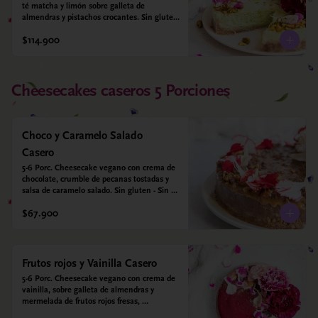
té matcha y limón sobre galleta de 
almendras y pistachos crocantes. Sin gluten 
- Sin azucar - Vegano.
$114.900
Cheesecakes caseros 5 Porciones
Choco y Caramelo Salado
Casero
5-6 Porc. Cheesecake vegano con crema de 
chocolate, crumble de pecanas tostadas y 
salsa de caramelo salado. Sin gluten - Sin 
azucar - Vegano.
$67.900
Frutos rojos y Vainilla Casero
5-6 Porc. Cheesecake vegano con crema de 
vainilla, sobre galleta de almendras y 
mermelada de frutos rojos fresas, 
arándanos, frambuesas y moras. Sin gluten 