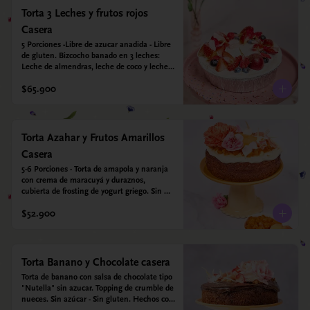
Torta 3 Leches y frutos rojos
Casera
5 Porciones -Libre de azucar anadida - Libre 
de gluten. Bizcocho banado en 3 leches: 
Leche de almendras, leche de coco y leche 
condensada de almendras. Bizcocho a base 
$65.900
de Harina de arroz, harina de quinoa y 
endulzado con estevia 95%, miel de agave 
5%.
Torta Azahar y Frutos Amarillos
Casera
5-6 Porciones - Torta de amapola y naranja 
con crema de maracuyá y duraznos, 
cubierta de frosting de yogurt griego. Sin 
azúcar - Sin gluten - Apto para diabeticos
$52.900
Torta Banano y Chocolate casera
Torta de banano con salsa de chocolate tipo 
"Nutella" sin azucar. Topping de crumble de 
nueces. Sin azúcar - Sin gluten. Hechos con 