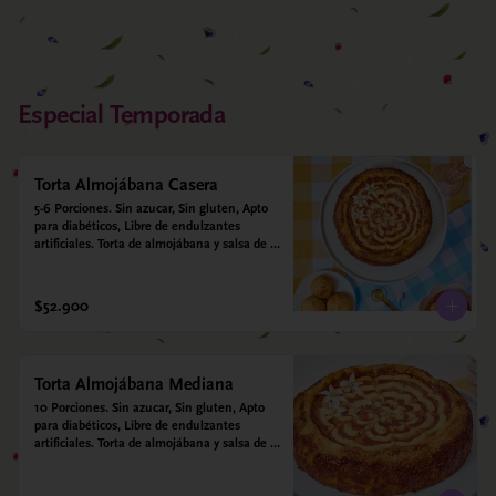
Especial Temporada
Torta Almojábana Casera
5-6 Porciones. Sin azucar, Sin gluten, Apto 
para diabéticos, Libre de endulzantes 
artificiales. Torta de almojábana y salsa de 
guayaba: Harina de maíz, almidón de yuca, 
almidón de maíz, huevo, queso campesino, 
alulosa, leche deslactosada, leche de coco, 
$52.900
vainilla. Salsa de guayaba: Guayaba y 
alulosa.
Torta Almojábana Mediana
10 Porciones. Sin azucar, Sin gluten, Apto 
para diabéticos, Libre de endulzantes 
artificiales. Torta de almojábana y salsa de 
guayaba: Harina de maíz, almidón de yuca, 
almidón de maíz, huevo, queso campesino, 