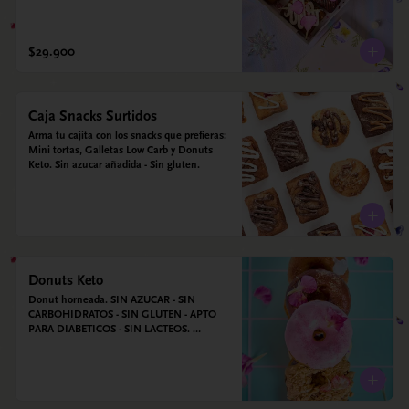
$29.900
Caja Snacks Surtidos
Arma tu cajita con los snacks que prefieras: 
Mini tortas, Galletas Low Carb y Donuts 
Keto. Sin azucar añadida - Sin gluten.
Donuts Keto
Donut horneada. SIN AZUCAR - SIN 
CARBOHIDRATOS - SIN GLUTEN - APTO 
PARA DIABETICOS - SIN LACTEOS. 
Ingredientes: Huevos, harina de almendras, 
leche de almendras, aceite de coco, xilitol, 
estevia y vainilla.