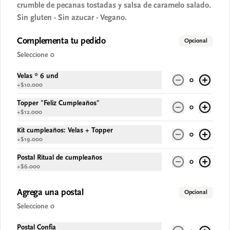
crumble de pecanas tostadas y salsa de caramelo salado.
Matcha Limón Pistachos Casero
Sin gluten - Sin azucar - Vegano.
5-6 Porc. Cheesecake vegano con crema de 
té matcha y limón sobre galleta de 
almendras y pistachos crocantes. Sin gluten 
Complementa tu pedido
Opcional
- Sin azucar - Vegano.
Seleccione 0
$67.900
Velas * 6 und
0
+
$10.000
Topper "Feliz Cumpleaños"
0
+
$12.000
Kit cumpleaños: Velas + Topper
0
+
$19.000
Postal Ritual de cumpleaños
0
+
$6.000
Agrega una postal
Opcional
Conócenos
Seleccione 0
Despacho
Postal Confia