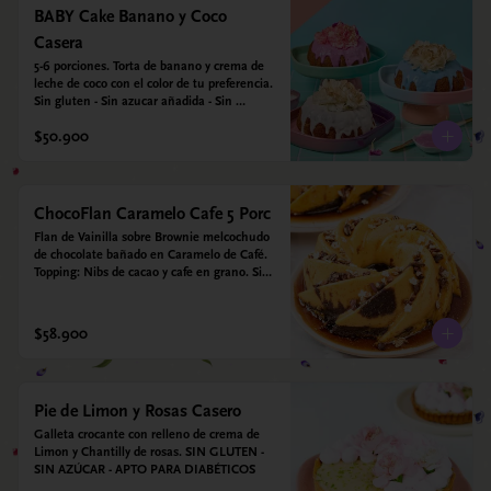
BABY Cake Banano y Coco
Casera
5-6 porciones. Torta de banano y crema de 
leche de coco con el color de tu preferencia. 
Sin gluten - Sin azucar añadida - Sin 
endulzantes - Sin colorantes artificiales - Sin 
$50.900
Lacteos
ChocoFlan Caramelo Cafe 5 Porc
Flan de Vainilla sobre Brownie melcochudo 
de chocolate bañado en Caramelo de Café. 
Topping: Nibs de cacao y cafe en grano. Sin 
azúcar añadido - Sin gluten - Apto para 
diabéticos
$58.900
Pie de Limon y Rosas Casero
Galleta crocante con relleno de crema de 
Limon y Chantilly de rosas. SIN GLUTEN - 
SIN AZÚCAR - APTO PARA DIABÉTICOS