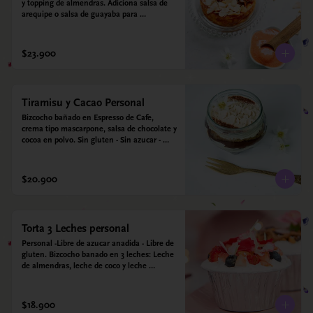
y topping de almendras. Adiciona salsa de 
arequipe o salsa de guayaba para 
acompañar. Sin azucar - Sin gluten - Apto 
para diabéticos.
$23.900
Tiramisu y Cacao Personal
Bizcocho bañado en Espresso de Cafe, 
crema tipo mascarpone, salsa de chocolate y 
cocoa en polvo. Sin gluten - Sin azucar - 
Apto para diabéticos.
$20.900
Torta 3 Leches personal
Personal -Libre de azucar anadida - Libre de 
gluten. Bizcocho banado en 3 leches: Leche 
de almendras, leche de coco y leche 
condensada de almendras. Bizcocho a base 
de Harina de arroz, harina de quinoa y 
endulzado con estevia 95%, miel de agave 
$18.900
5%.