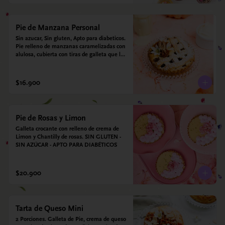
Pie de Manzana Personal
Sin azucar, Sin gluten, Apto para diabeticos.  
Pie relleno de manzanas caramelizadas con 
alulosa, cubierta con tiras de galleta que le 
dan ese toque crujiente. Viene con crema 
inglesa a base de leche de coco que 
envuelve todos los sabores.
$16.900
Pie de Rosas y Limon
Galleta crocante con relleno de crema de 
Limon y Chantilly de rosas. SIN GLUTEN - 
SIN AZÚCAR - APTO PARA DIABÉTICOS
$20.900
Tarta de Queso Mini
2 Porciones. Galleta de Pie, crema de queso 