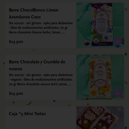
Barra ChocoBlanco Limon
Arandanos Coco
Sin azucar - sin gluten - apto para diabeticos 
- libre de endulcorantes artificiales. 70 gr 
Barra chocolate blanco leche, limon, 
arandanos y coco deshidratado. Endulzada 
$23.900
con alulosa.
Barra Chocolate y Crumble de
nueces
Sin azucar - sin gluten - apto para diabeticos 
- vegano - libre de endulcorantes artificiales. 
70 gr Barra chocolate oscuro 60% cacao, 
crumble de nueces y almendras tostadas y 
$23.900
sal marina. Endulzada con alulosa.
Caja *3 Mini Tortas