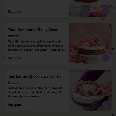
azúcar - Sin gluten - Apta para diabéticos. 
Hechos con harina quinoa, arroz y coco. 
Endulzada con estevia.
$52.900
Torta Zanahoria Chai y Coco
casera
Torta de zanahoria especiada con Masala 
Chai y crema de coco. Topping de rayadura 
de coco. Sin azúcar - Sin gluten - Apta para 
diabéticos. Hechos con harina quinoa, arroz 
$52.900
y almendras. Endulzada con estevia.
Tres Leches Chocolate y Galleta
Casera
Torta de tres leches de chocolate, crumble 
de galleta y mantequilla de almendras. Sin 
lacteos, gluten ni azúcar.
$65.900