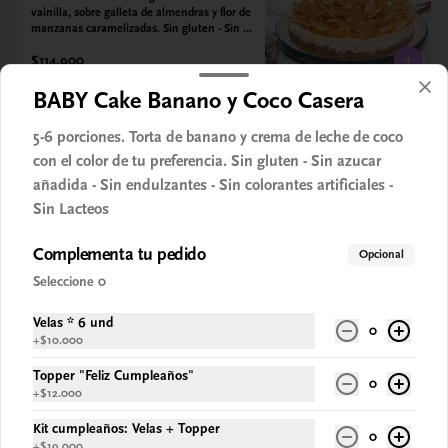
vainilla, sobre galleta de almendras y flor de 
manzanas caramelizadas. Sin gluten - Sin 
azucar - Vegano.
$114.900
BABY Cake Banano y Coco Casera
Maracuya y Chocolate Blanco
5-6 porciones. Torta de banano y crema de leche de coco
Mediano
con el color de tu preferencia. Sin gluten - Sin azucar
10 Porc. Cheesecake vegano con crema de 
añadida - Sin endulzantes - Sin colorantes artificiales -
chocolate blanco, sobre galleta de 
Sin Lacteos
almendras y mermelada de maracuya. Sin 
gluten - Sin azucar - Vegano.
$114.900
Complementa tu pedido
Opcional
Seleccione 0
Matcha, Limón y Pistachos
Velas * 6 und
0
Mediano
+
$10.000
10 Porc. Cheesecake vegano con crema de 
té matcha y limón sobre galleta de 
Topper "Feliz Cumpleaños"
0
almendras y pistachos crocantes. Sin gluten 
+
$12.000
- Sin azucar - Vegano.
$114.900
Kit cumpleaños: Velas + Topper
0
+
$19.000