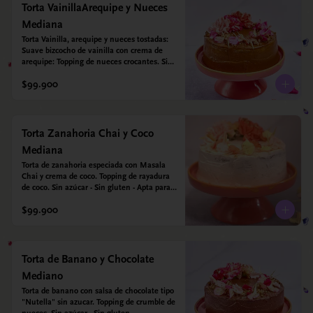
Torta VainillaArequipe y Nueces
Mediana
Torta Vainilla, arequipe y nueces tostadas: 
Suave bizcocho de vainilla con crema de 
arequipe: Topping de nueces crocantes. Sin 
azúcar - Sin gluten - Apta para diabéticos.
$99.900
Torta Zanahoria Chai y Coco
Mediana
Torta de zanahoria especiada con Masala 
Chai y crema de coco. Topping de rayadura 
de coco. Sin azúcar - Sin gluten - Apta para 
diabéticos. Hechos con harina quinoa, arroz 
$99.900
y almendras. Endulzada con estevia.
Torta de Banano y Chocolate
Mediano
Torta de banano con salsa de chocolate tipo 
"Nutella" sin azucar. Topping de crumble de 