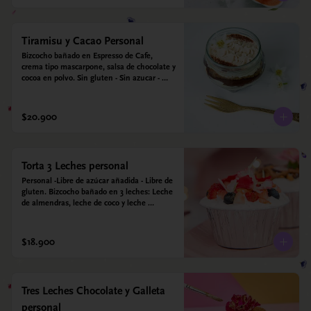
Tiramisu y Cacao Personal
Bizcocho bañado en Espresso de Cafe, 
crema tipo mascarpone, salsa de chocolate y 
cocoa en polvo. Sin gluten - Sin azucar - 
Apto para diabéticos.
$20.900
Torta 3 Leches personal
Personal -Libre de azúcar añadida - Libre de 
gluten. Bizcocho bañado en 3 leches: Leche 
de almendras, leche de coco y leche 
condensada de almendras. Bizcocho: Harina 
de arroz, harina de quinoa, huevo, leche de 
almendras, aceite girasol, leche de coco, 
$18.900
estevia 95%, miel de agave 5% esencia de 
vainilla.  Crema: Chantilly vegetal 
*contiene un derivado de proteína láctea 
conocido como caseína. Topping: Fresas y 
Tres Leches Chocolate y Galleta
Arándanos.
personal