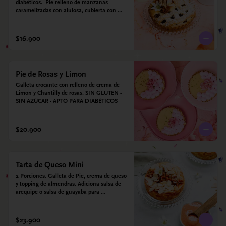
diabéticos.  Pie relleno de manzanas 
caramelizadas con alulosa, cubierta con 
tiras de galleta que le dan ese toque 
crujiente. Viene con crema inglesa a base 
de leche de coco y que envuelve todos los 
$16.900
sabores.
Pie de Rosas y Limon
Galleta crocante con relleno de crema de 
Limon y Chantilly de rosas. SIN GLUTEN - 
SIN AZÚCAR - APTO PARA DIABÉTICOS
$20.900
Tarta de Queso Mini
2 Porciones. Galleta de Pie, crema de queso 
y topping de almendras. Adiciona salsa de 
arequipe o salsa de guayaba para 
acompañar. Sin azucar - Sin gluten - Apto 
para diabéticos.
$23.900