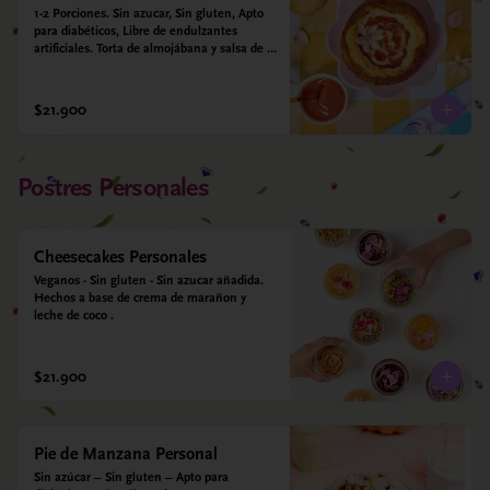
1-2 Porciones. Sin azucar, Sin gluten, Apto 
para diabéticos, Libre de endulzantes 
artificiales. Torta de almojábana y salsa de 
guayaba: Harina de maíz, almidón de yuca, 
almidón de maíz, huevo, queso campesino, 
alulosa, leche deslactosada, leche de coco, 
$21.900
vainilla. Salsa de guayaba: Guayaba y 
alulosa.
Postres Personales
Cheesecakes Personales
Veganos - Sin gluten - Sin azucar añadida. 
Hechos a base de crema de marañon y 
leche de coco .
$21.900
Pie de Manzana Personal
Sin azúcar – Sin gluten – Apto para 