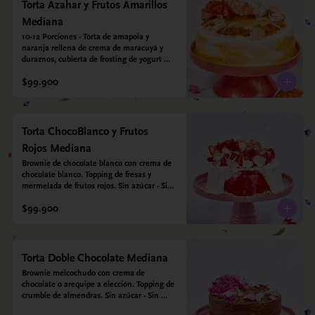
*contiene un derivado de proteína láctea 
Torta Azahar y Frutos Amarillos
conocido como caseína. Topping: Fresas y 
Mediana
Arándanos.
10-12 Porciones - Torta de amapola y 
naranja rellena de crema de maracuyá y 
duraznos, cubierta de frosting de yogurt 
griego. Opcional: Agregale espejo con 
$99.900
leyenda para mamá. Sin azúcar - Sin gluten 
- Apto para diabeticos
Torta ChocoBlanco y Frutos
Rojos Mediana
Brownie de chocolate blanco con crema de 
chocolate blanco. Topping de fresas y 
mermelada de frutos rojos. Sin azúcar - Sin 
gluten - Apta para diabéticos.
$99.900
Torta Doble Chocolate Mediana
Brownie melcochudo con crema de 
chocolate o arequipe a elección. Topping de 
crumble de almendras. Sin azúcar - Sin 
gluten - Apta para diabéticos.