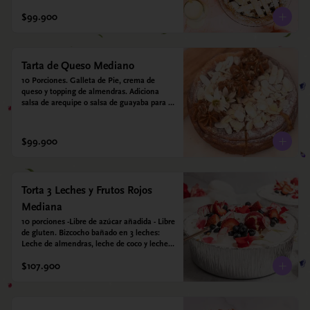
crujiente. Viene con crema inglesa a base 
de leche de coco y que envuelve todos los 
$99.900
sabores.
Tarta de Queso Mediano
10 Porciones. Galleta de Pie, crema de 
queso y topping de almendras. Adiciona 
salsa de arequipe o salsa de guayaba para 
acompañar. Sin azucar - Sin gluten - Apto 
para diabéticos.
$99.900
Torta 3 Leches y Frutos Rojos
Mediana
10 porciones -Libre de azúcar añadida - Libre 
de gluten. Bizcocho bañado en 3 leches: 
Leche de almendras, leche de coco y leche 
condensada de almendras. Bizcocho: Harina 
$107.900
de arroz, harina de quinoa, huevo, leche de 
almendras, aceite girasol, leche de coco, 
estevia 95%, miel de agave 5% esencia de 
vainilla.  Crema: Chantilly vegetal 