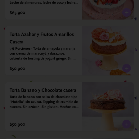
Leche de almendras, leche de coco y leche 
condensada de almendras. Bizcocho: Harina 
$65.900
de arroz, harina de quinoa, huevo, leche de 
almendras, aceite girasol, leche de coco, 
estevia 95%, miel de agave 5% esencia de 
vainilla.  Crema: Chantilly vegetal 
*contiene un derivado de proteína láctea 
Torta Azahar y Frutos Amarillos
conocido como caseína. Topping: Fresas y 
Casera
Arándanos.
5-6 Porciones - Torta de amapola y naranja 
con crema de maracuyá y duraznos, 
cubierta de frosting de yogurt griego. Sin 
azúcar - Sin gluten - Apto para diabeticos
$50.900
Torta Banano y Chocolate casera
Torta de banano con salsa de chocolate tipo 
"Nutella" sin azucar. Topping de crumble de 
nueces. Sin azúcar - Sin gluten. Hechos con 
harina quinoa, arroz y almendras. 
Endulzada con estevia.
$50.900