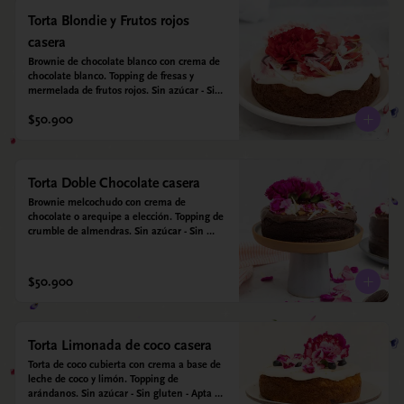
Torta Blondie y Frutos rojos
casera
Brownie de chocolate blanco con crema de 
chocolate blanco. Topping de fresas y 
mermelada de frutos rojos. Sin azúcar - Sin 
gluten - Apta para diabéticos. Hecha con 
$50.900
harina quinoa, arroz y coco. Endulzada con 
estevia.
Torta Doble Chocolate casera
Brownie melcochudo con crema de 
chocolate o arequipe a elección. Topping de 
crumble de almendras. Sin azúcar - Sin 
gluten - Apta para diabéticos. Hechos con 
harina quinoa, arroz y almendras. 
Endulzada con estevia.
$50.900
Torta Limonada de coco casera
Torta de coco cubierta con crema a base de 
leche de coco y limón. Topping de 
arándanos. Sin azúcar - Sin gluten - Apta 