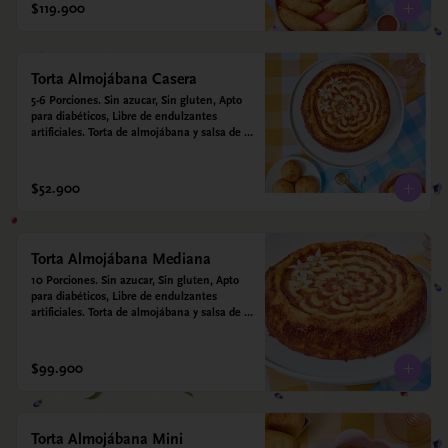
$119.900
Torta Almojábana Casera
5-6 Porciones. Sin azucar, Sin gluten, Apto 
para diabéticos, Libre de endulzantes 
artificiales. Torta de almojábana y salsa de 
guayaba: Harina de maíz, almidón de yuca, 
almidón de maíz, huevo, queso campesino, 
alulosa, leche deslactosada, leche de coco, 
$52.900
vainilla. Salsa de guayaba: Guayaba y 
alulosa.
Torta Almojábana Mediana
10 Porciones. Sin azucar, Sin gluten, Apto 
para diabéticos, Libre de endulzantes 
artificiales. Torta de almojábana y salsa de 
guayaba: Harina de maíz, almidón de yuca, 
almidón de maíz, huevo, queso campesino, 
alulosa, leche deslactosada, leche de coco, 
$99.900
vainilla. Salsa de guayaba: Guayaba y 
alulosa.
Torta Almojábana Mini