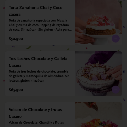
Torta Zanahoria Chai y Coco
casera
Torta de zanahoria especiada con Masala 
Chai y crema de coco. Topping de rayadura 
de coco. Sin azúcar - Sin gluten - Apta para 
diabéticos. Hechos con harina quinoa, arroz 
$50.900
y almendras. Endulzada con estevia.
Tres Leches Chocolate y Galleta
Casera
Torta de tres leches de chocolate, crumble 
de galleta y mantequilla de almendras. Sin 
lacteos, gluten ni azúcar.
$65.900
Volcan de Chocolate y frutas
Casero
Volcan de Chocolate, Chantilly y Frutas