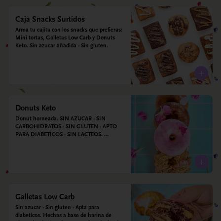
Caja Snacks Surtidos
Arma tu cajita con los snacks que prefieras: 
Mini tortas, Galletas Low Carb y Donuts 
Keto. Sin azucar añadida - Sin gluten.
Donuts Keto
Donut horneada. SIN AZUCAR - SIN 
CARBOHIDRATOS - SIN GLUTEN - APTO 
PARA DIABETICOS - SIN LACTEOS. 
Ingredientes: Huevos, harina de almendras, 
leche de almendras, aceite de coco, xilitol, 
estevia y vainilla.
Galletas Low Carb
Sin azucar - Sin gluten - Apta para 
diabeticos. Hechas a base de harina de 