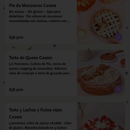
Pie de Manzanas Casera
Sin azúcar – Sin gluten – Apto para 
diabéticos.  Pie relleno de manzanas 
caramelizadas con alulosa, cubierta con 
tiras de galleta que le dan ese toque 
crujiente. Viene con crema inglesa a base 
de leche de coco y que envuelve todos los 
$58.900
sabores.
Tarta de Queso Casera
5-6 Porciones. Galleta de Pie, crema de 
queso y topping de almendras. Adiciona 
salsa de arequipe o salsa de guayaba para 
acompañar. Sin azucar - Sin gluten - Apto 
para diabéticos.
$58.900
Torta 3 Leches y frutos rojos
Casera
5 porciones -Libre de azúcar añadida - Libre 
de gluten. Bizcocho bañado en 3 leches: 