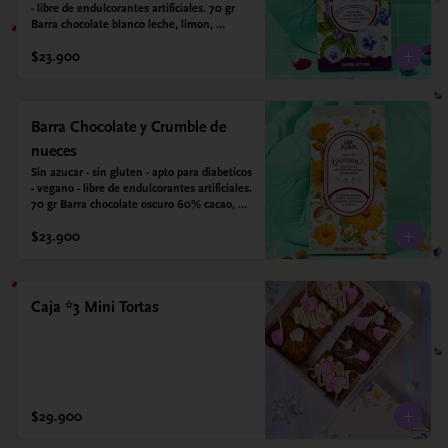
- libre de endulcorantes artificiales. 70 gr 
Barra chocolate blanco leche, limon, 
arandanos y coco deshidratado. Endulzada 
$23.900
con alulosa.
Barra Chocolate y Crumble de
nueces
Sin azucar - sin gluten - apto para diabeticos 
- vegano - libre de endulcorantes artificiales. 
70 gr Barra chocolate oscuro 60% cacao, 
crumble de nueces y almendras tostadas y 
$23.900
sal marina. Endulzada con alulosa.
Caja *3 Mini Tortas
$29.900