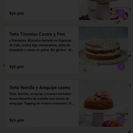
para diabéticos. Hechos con harina quinoa, 
arroz y coco. Endulzada con estevia.
$50.900
Torta Tiramisu Casera 5 Porc
5 Porciones -Bizcocho bañado en Espresso 
de Cafe, crema tipo mascarpone, salsa de 
chocolate y cocoa en polvo. Sin gluten - Sin 
azucar - Apto para diabéticos.
$58.900
Torta Vainilla y Arequipe casera
Torta Vainilla, arequipe y nueces tostadas: 
Suave bizcocho de vainilla con crema de 
arequipe: Topping de nueces crocantes. Sin 
azúcar - Sin gluten - Apta para diabéticos. 
Hechos con harina quinoa, arroz y coco. 
Endulzada con estevia.
$50.900