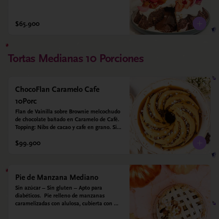
$65.900
Tortas Medianas 10 Porciones
ChocoFlan Caramelo Cafe
10Porc
Flan de Vainilla sobre Brownie melcochudo 
de chocolate bañado en Caramelo de Café. 
Topping: Nibs de cacao y cafe en grano. Sin 
azúcar añadido - Sin gluten - Apto para 
$99.900
diabéticos
Pie de Manzana Mediano
Sin azúcar – Sin gluten – Apto para 
diabéticos.  Pie relleno de manzanas 
caramelizadas con alulosa, cubierta con 
tiras de galleta que le dan ese toque 