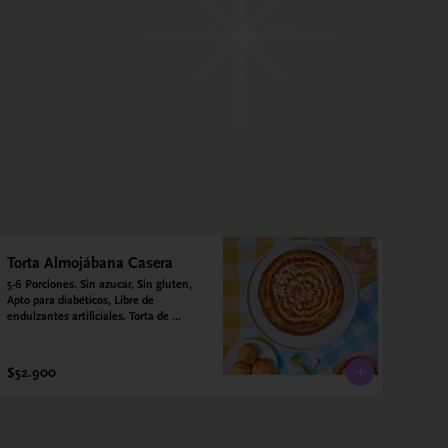
Torta Almojábana Casera
5-6 Porciones. Sin azucar, Sin gluten, 
Apto para diabéticos, Libre de 
endulzantes artificiales. Torta de 
almojábana y salsa de guayaba: Harina 
de maíz, almidón de yuca, almidón de 
maíz, huevo, queso campesino, 
$52.900
alulosa, leche deslactosada, leche de 
coco, vainilla. Salsa de guayaba: 
Guayaba y alulosa.