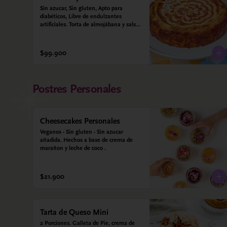
Sin azucar, Sin gluten, Apto para 
diabéticos, Libre de endulzantes 
artificiales. Torta de almojábana y salsa 
de guayaba: Harina de maíz, almidón 
de yuca, almidón de maíz, huevo, 
queso campesino, alulosa, leche 
$99.900
deslactosada, leche de coco, vainilla. 
Salsa de guayaba: Guayaba y alulosa.
Postres Personales
Cheesecakes Personales
Veganos - Sin gluten - Sin azucar 
añadida. Hechos a base de crema de 
marañon y leche de coco .
$21.900
Tarta de Queso Mini
2 Porciones. Galleta de Pie, crema de 