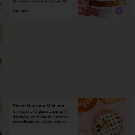
de rayadura de coco. Sin azúcar - Sin 
gluten - Apta para diabéticos. Hechos 
$52.900
con harina quinoa, arroz y almendras. 
Endulzada con estevia.
Pie de Manzana Mediano
Sin azúcar – Sin gluten – Apto para 
diabéticos.  Pie relleno de manzanas 
caramelizadas con alulosa, cubierta 
con tiras de galleta que le dan ese 
toque crujiente. Viene con crema 