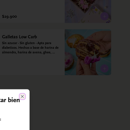
$29.900
Galletas Low Carb
Sin azucar - Sin gluten - Apta para 
diabeticos. Hechas a base de harina de 
almendra, harina de avena, ghee, 
leche de almendras y estevia
tar bien
Close
s