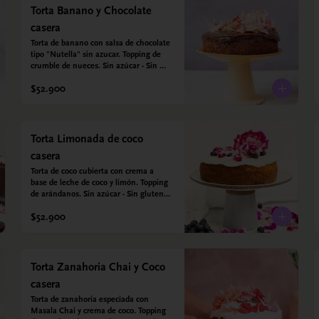
Torta Banano y Chocolate
casera
Torta de banano con salsa de chocolate 
tipo "Nutella" sin azucar. Topping de 
crumble de nueces. Sin azúcar - Sin 
gluten. Hechos con harina quinoa, 
$52.900
arroz y almendras. Endulzada con 
estevia.
Torta Limonada de coco
casera
Torta de coco cubierta con crema a 
base de leche de coco y limón. Topping 
de arándanos. Sin azúcar - Sin gluten - 
Apta para diabéticos. Hechos con 
$52.900
harina quinoa, arroz y coco. Endulzada 
con estevia.
Torta Zanahoria Chai y Coco
casera
Torta de zanahoria especiada con 
Masala Chai y crema de coco. Topping 