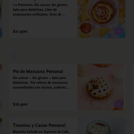
1-2 Porciones. Sin azucar, Sin gluten, 
Apto para diabéticos, Libre de 
endulzantes artificiales. Torta de 
almojábana y salsa de guayaba: Harina 
de maíz, almidón de yuca, almidón de 
maíz, huevo, queso campesino, 
$21.900
alulosa, leche deslactosada, leche de 
coco, vainilla. Salsa de guayaba: 
Guayaba y alulosa.
Pie de Manzana Personal
Sin azúcar – Sin gluten – Apto para 
diabéticos.  Pie relleno de manzanas 
caramelizadas con alulosa, cubierta 
con tiras de galleta que le dan ese 
toque crujiente. Viene con crema 
inglesa a base de leche de coco y que 
$16.900
envuelve todos los sabores.
Tiramisu y Cacao Personal
Bizcocho bañado en Espresso de Cafe, 