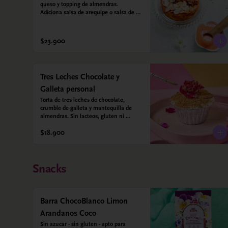
queso y topping de almendras. 
Adiciona salsa de arequipe o salsa de 
guayaba para acompañar. Sin azucar - 
Sin gluten - Apto para diabéticos.
$23.900
Tres Leches Chocolate y
Galleta personal
Torta de tres leches de chocolate, 
crumble de galleta y mantequilla de 
almendras. Sin lacteos, gluten ni 
azúcar.
$18.900
Snacks
Barra ChocoBlanco Limon
Arandanos Coco
Sin azucar - sin gluten - apto para 