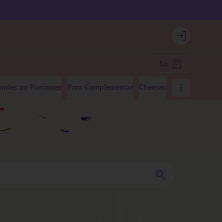
Login
$0
andes 20 Porciones
Para Complementar
Cheesecakes Medianos 10