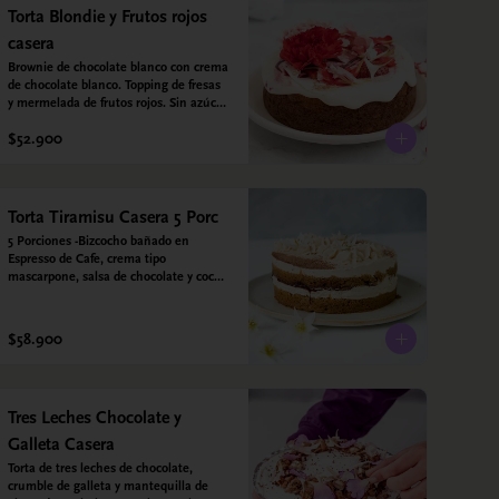
vainilla.  Crema: Chantilly vegetal 
Torta Blondie y Frutos rojos
*contiene un derivado de proteína 
casera
láctea conocido como caseína. Topping: 
Fresas y Arándanos.
Brownie de chocolate blanco con crema 
de chocolate blanco. Topping de fresas 
y mermelada de frutos rojos. Sin azúcar 
- Sin gluten - Apta para diabéticos. 
$52.900
Hecha con harina quinoa, arroz y coco. 
Endulzada con estevia.
Torta Tiramisu Casera 5 Porc
5 Porciones -Bizcocho bañado en 
Espresso de Cafe, crema tipo 
mascarpone, salsa de chocolate y cocoa 
en polvo. Sin gluten - Sin azucar - Apto 
para diabéticos.
$58.900
Tres Leches Chocolate y
Galleta Casera
Torta de tres leches de chocolate, 
crumble de galleta y mantequilla de 