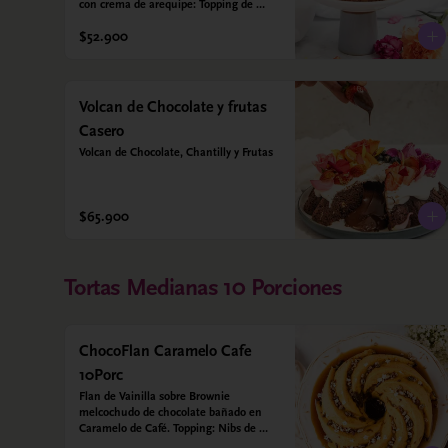
con crema de arequipe: Topping de 
nueces crocantes. Sin azúcar - Sin 
$52.900
gluten - Apta para diabéticos. Hechos 
con harina quinoa, arroz y coco. 
Endulzada con estevia.
Volcan de Chocolate y frutas
Casero
Volcan de Chocolate, Chantilly y Frutas
$65.900
Tortas Medianas 10 Porciones
ChocoFlan Caramelo Cafe
10Porc
Flan de Vainilla sobre Brownie 
melcochudo de chocolate bañado en 
Caramelo de Café. Topping: Nibs de 
cacao y cafe en grano. Sin azúcar 