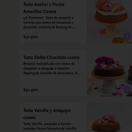
Torta Azahar y Frutos
Amarillos Casera
5-6 Porciones - Torta de amapola y 
naranja con crema de maracuyá y 
duraznos, cubierta de frosting de 
yogurt griego. Sin azúcar - Sin gluten - 
$52.900
Apto para diabeticos
Torta Doble Chocolate casera
Brownie melcochudo con crema de 
chocolate o arequipe a elección. 
Topping de crumble de almendras. Sin 
azúcar - Sin gluten - Apta para 
diabéticos. Hechos con harina quinoa, 
arroz y almendras. Endulzada con 
$52.900
estevia.
Torta Vainilla y Arequipe
casera
Torta Vainilla, arequipe y nueces 
tostadas: Suave bizcocho de vainilla 