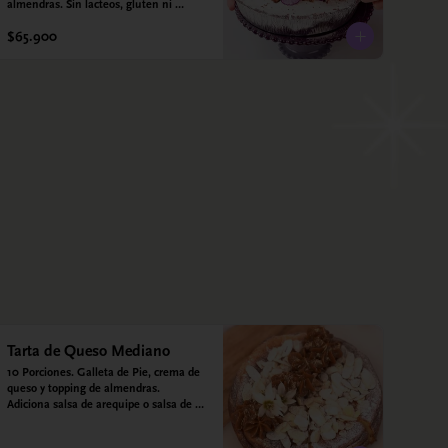
almendras. Sin lacteos, gluten ni 
azúcar.
$65.900
Tarta de Queso Mediano
10 Porciones. Galleta de Pie, crema de 
queso y topping de almendras. 
Adiciona salsa de arequipe o salsa de 
guayaba para acompañar. Sin azucar - 
Sin gluten - Apto para diabéticos.