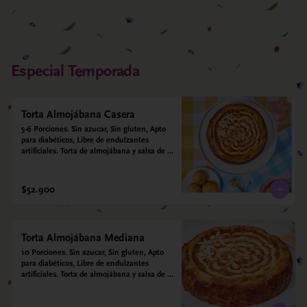
Especial Temporada
Torta Almojábana Casera
5-6 Porciones. Sin azucar, Sin gluten, Apto 
para diabéticos, Libre de endulzantes 
artificiales. Torta de almojábana y salsa de 
guayaba: Harina de maíz, almidón de yuca, 
almidón de maíz, huevo, queso campesino, 
alulosa, leche deslactosada, leche de coco, 
$52.900
vainilla. Salsa de guayaba: Guayaba y 
alulosa.
Torta Almojábana Mediana
10 Porciones. Sin azucar, Sin gluten, Apto 
para diabéticos, Libre de endulzantes 
artificiales. Torta de almojábana y salsa de 
guayaba: Harina de maíz, almidón de yuca, 
almidón de maíz, huevo, queso campesino, 