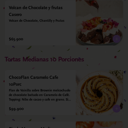
Volcan de Chocolate y frutas
Casero
Volcan de Chocolate, Chantilly y Frutas
$65.900
Tortas Medianas 10 Porciones
ChocoFlan Caramelo Cafe
10Porc
Flan de Vainilla sobre Brownie melcochudo 
de chocolate bañado en Caramelo de Café. 
Topping: Nibs de cacao y cafe en grano. Sin 
azúcar añadido - Sin gluten - Apto para 
$99.900
diabéticos