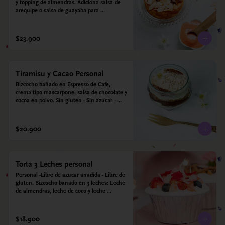
y topping de almendras. Adiciona salsa de 
arequipe o salsa de guayaba para 
acompañar. Sin azucar - Sin gluten - Apto 
para diabéticos.
$23.900
Tiramisu y Cacao Personal
Bizcocho bañado en Espresso de Cafe, 
crema tipo mascarpone, salsa de chocolate y 
cocoa en polvo. Sin gluten - Sin azucar - 
Apto para diabéticos.
$20.900
Torta 3 Leches personal
Personal -Libre de azucar anadida - Libre de 
gluten. Bizcocho banado en 3 leches: Leche 
de almendras, leche de coco y leche 
condensada de almendras. Bizcocho a base 
de Harina de arroz, harina de quinoa y 
endulzado con estevia 95%, miel de agave 
$18.900
5%.