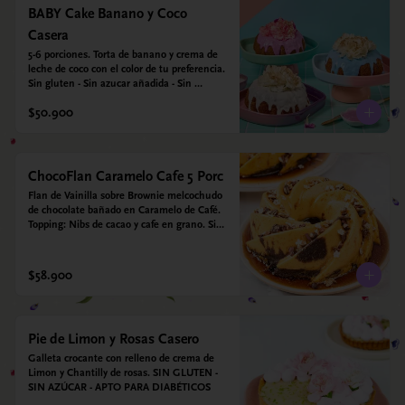
BABY Cake Banano y Coco
Casera
5-6 porciones. Torta de banano y crema de 
leche de coco con el color de tu preferencia. 
Sin gluten - Sin azucar añadida - Sin 
endulzantes - Sin colorantes artificiales - Sin 
$50.900
Lacteos
ChocoFlan Caramelo Cafe 5 Porc
Flan de Vainilla sobre Brownie melcochudo 
de chocolate bañado en Caramelo de Café. 
Topping: Nibs de cacao y cafe en grano. Sin 
azúcar añadido - Sin gluten - Apto para 
diabéticos
$58.900
Pie de Limon y Rosas Casero
Galleta crocante con relleno de crema de 
Limon y Chantilly de rosas. SIN GLUTEN - 
SIN AZÚCAR - APTO PARA DIABÉTICOS