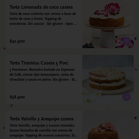
Torta Limonada de coco casera
Torta de coco cubierta con crema a base de 
leche de coco y limón. Topping de 
arándanos. Sin azúcar - Sin gluten - Apta 
para diabéticos. Hechos con harina quinoa, 
arroz y coco. Endulzada con estevia.
$52.900
Torta Tiramisu Casera 5 Porc
5 Porciones -Bizcocho bañado en Espresso 
de Cafe, crema tipo mascarpone, salsa de 
chocolate y cocoa en polvo. Sin gluten - Sin 
azucar - Apto para diabéticos.
$58.900
Torta Vainilla y Arequipe casera
Torta Vainilla, arequipe y nueces tostadas: 
Suave bizcocho de vainilla con crema de 
arequipe: Topping de nueces crocantes. Sin 