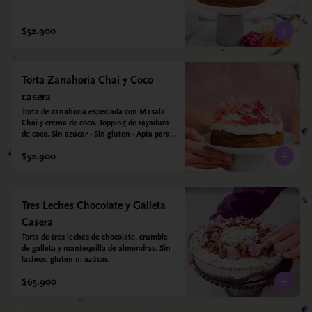
azúcar - Sin gluten - Apta para diabéticos. 
Hechos con harina quinoa, arroz y coco. 
Endulzada con estevia.
$52.900
Torta Zanahoria Chai y Coco
casera
Torta de zanahoria especiada con Masala 
Chai y crema de coco. Topping de rayadura 
de coco. Sin azúcar - Sin gluten - Apta para 
diabéticos. Hechos con harina quinoa, arroz 
$52.900
y almendras. Endulzada con estevia.
Tres Leches Chocolate y Galleta
Casera
Torta de tres leches de chocolate, crumble 
de galleta y mantequilla de almendras. Sin 
lacteos, gluten ni azúcar.
$65.900