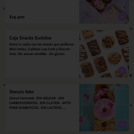
$29.900
Caja Snacks Surtidos
Arma tu cajita con los snacks que prefieras: 
Mini tortas, Galletas Low Carb y Donuts 
Keto. Sin azucar añadida - Sin gluten.
Donuts Keto
Donut horneada. SIN AZUCAR - SIN 
CARBOHIDRATOS - SIN GLUTEN - APTO 
PARA DIABETICOS - SIN LACTEOS. 
Ingredientes: Huevos, harina de almendras, 
leche de almendras, aceite de coco, xilitol, 
estevia y vainilla.