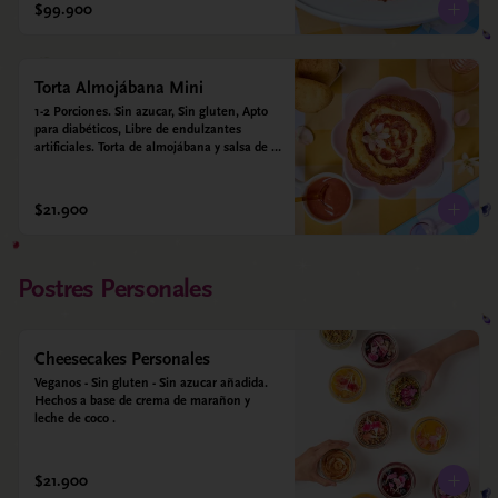
alulosa, leche deslactosada, leche de coco, 
$99.900
vainilla. Salsa de guayaba: Guayaba y 
alulosa.
Torta Almojábana Mini
1-2 Porciones. Sin azucar, Sin gluten, Apto 
para diabéticos, Libre de endulzantes 
artificiales. Torta de almojábana y salsa de 
guayaba: Harina de maíz, almidón de yuca, 
almidón de maíz, huevo, queso campesino, 
alulosa, leche deslactosada, leche de coco, 
$21.900
vainilla. Salsa de guayaba: Guayaba y 
alulosa.
Postres Personales
Cheesecakes Personales
Veganos - Sin gluten - Sin azucar añadida. 
Hechos a base de crema de marañon y 
leche de coco .
$21.900