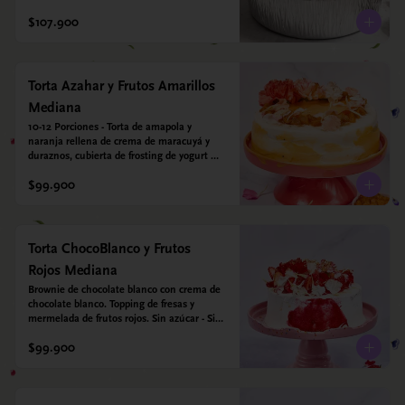
leche condensada de almendras. Bizcocho a 
$107.900
base de Harina de arroz, harina de quinoa y 
endulzado con estevia 95%, miel de agave 
5%.
Torta Azahar y Frutos Amarillos
Mediana
10-12 Porciones - Torta de amapola y 
naranja rellena de crema de maracuyá y 
duraznos, cubierta de frosting de yogurt 
griego. Opcional: Agregale espejo con 
$99.900
leyenda para mamá. Sin azúcar - Sin gluten 
- Apto para diabeticos
Torta ChocoBlanco y Frutos
Rojos Mediana
Brownie de chocolate blanco con crema de 
chocolate blanco. Topping de fresas y 
mermelada de frutos rojos. Sin azúcar - Sin 
gluten - Apta para diabéticos.
$99.900