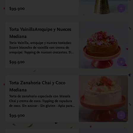
$99.900
Torta VainillaArequipe y Nueces
Mediana
Torta Vainilla, arequipe y nueces tostadas: 
Suave bizcocho de vainilla con crema de 
arequipe: Topping de nueces crocantes. Sin 
azúcar - Sin gluten - Apta para diabéticos.
$99.900
Torta Zanahoria Chai y Coco
Mediana
Torta de zanahoria especiada con Masala 
Chai y crema de coco. Topping de rayadura 
de coco. Sin azúcar - Sin gluten - Apta para 
diabéticos. Hechos con harina quinoa, arroz 
$99.900
y almendras. Endulzada con estevia.