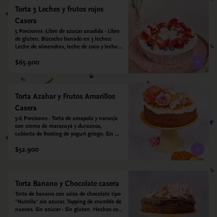
Torta 3 Leches y frutos rojos
Casera
5 Porciones -Libre de azucar anadida - Libre 
de gluten. Bizcocho banado en 3 leches: 
Leche de almendras, leche de coco y leche 
condensada de almendras. Bizcocho a base 
$65.900
de Harina de arroz, harina de quinoa y 
endulzado con estevia 95%, miel de agave 
5%.
Torta Azahar y Frutos Amarillos
Casera
5-6 Porciones - Torta de amapola y naranja 
con crema de maracuyá y duraznos, 
cubierta de frosting de yogurt griego. Sin 
azúcar - Sin gluten - Apto para diabeticos
$52.900
Torta Banano y Chocolate casera
Torta de banano con salsa de chocolate tipo 
"Nutella" sin azucar. Topping de crumble de 
nueces. Sin azúcar - Sin gluten. Hechos con 