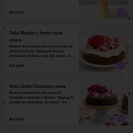
harina quinoa, arroz y almendras. 
Endulzada con estevia.
$52.900
Torta Blondie y Frutos rojos
casera
Brownie de chocolate blanco con crema de 
chocolate blanco. Topping de fresas y 
mermelada de frutos rojos. Sin azúcar - Sin 
gluten - Apta para diabéticos. Hecha con 
$52.900
harina quinoa, arroz y coco. Endulzada con 
estevia.
Torta Doble Chocolate casera
Brownie melcochudo con crema de 
chocolate o arequipe a elección. Topping de 
crumble de almendras. Sin azúcar - Sin 
gluten - Apta para diabéticos. Hechos con 
harina quinoa, arroz y almendras. 
Endulzada con estevia.
$52.900