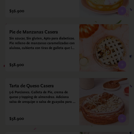
$56.900
Pie de Manzanas Casera
Sin azucar, Sin gluten, Apto para diabeticos.  
Pie relleno de manzanas caramelizadas con 
alulosa, cubierta con tiras de galleta que le 
dan ese toque crujiente. Viene con crema 
inglesa a base de leche de coco que 
envuelve todos los sabores.
$58.900
Tarta de Queso Casera
5-6 Porciones. Galleta de Pie, crema de 
queso y topping de almendras. Adiciona 
salsa de arequipe o salsa de guayaba para 
acompañar. Sin azucar - Sin gluten - Apto 
para diabéticos.
$58.900