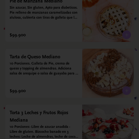
Pie de Manzana Mediano
Sin azucar, Sin gluten, Apto para diabeticos.  
Pie relleno de manzanas caramelizadas con 
alulosa, cubierta con tiras de galleta que le 
dan ese toque crujiente. Viene con crema 
inglesa a base de leche de coco que 
envuelve todos los sabores.
$99.900
Tarta de Queso Mediano
10 Porciones. Galleta de Pie, crema de 
queso y topping de almendras. Adiciona 
salsa de arequipe o salsa de guayaba para 
acompañar. Sin azucar - Sin gluten - Apto 
para diabéticos.
$99.900
Torta 3 Leches y Frutos Rojos
Mediana
10 Porciones -Libre de azucar anadida - 
Libre de gluten. Bizcocho banado en 3 
leches: Leche de almendras, leche de coco y 