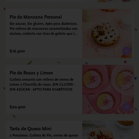
Pie de Manzana Personal
Sin azucar, Sin gluten, Apto para diabeticos.  
Pie relleno de manzanas caramelizadas con 
alulosa, cubierta con tiras de galleta que le 
dan ese toque crujiente. Viene con crema 
inglesa a base de leche de coco que 
envuelve todos los sabores.
$16.900
Pie de Rosas y Limon
Galleta crocante con relleno de crema de 
Limon y Chantilly de rosas. SIN GLUTEN - 
SIN AZÚCAR - APTO PARA DIABÉTICOS
$20.900
Tarta de Queso Mini
2 Porciones. Galleta de Pie, crema de queso 