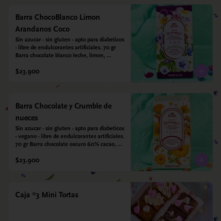
Barra ChocoBlanco Limon
Arandanos Coco
Sin azucar - sin gluten - apto para diabeticos 
- libre de endulcorantes artificiales. 70 gr 
Barra chocolate blanco leche, limon, 
arandanos y coco deshidratado. Endulzada 
$23.900
con alulosa.
Barra Chocolate y Crumble de
nueces
Sin azucar - sin gluten - apto para diabeticos 
- vegano - libre de endulcorantes artificiales. 
70 gr Barra chocolate oscuro 60% cacao, 
crumble de nueces y almendras tostadas y 
$23.900
sal marina. Endulzada con alulosa.
Caja *3 Mini Tortas