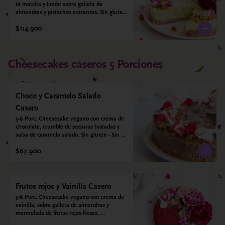
té matcha y limón sobre galleta de 
almendras y pistachos crocantes. Sin gluten 
- Sin azucar - Vegano.
$114.900
Cheesecakes caseros 5 Porciones
Choco y Caramelo Salado
Casero
5-6 Porc. Cheesecake vegano con crema de 
chocolate, crumble de pecanas tostadas y 
salsa de caramelo salado. Sin gluten - Sin 
azucar - Vegano.
$67.900
Frutos rojos y Vainilla Casero
5-6 Porc. Cheesecake vegano con crema de 
vainilla, sobre galleta de almendras y 
mermelada de frutos rojos fresas, 
arándanos, frambuesas y moras. Sin gluten 