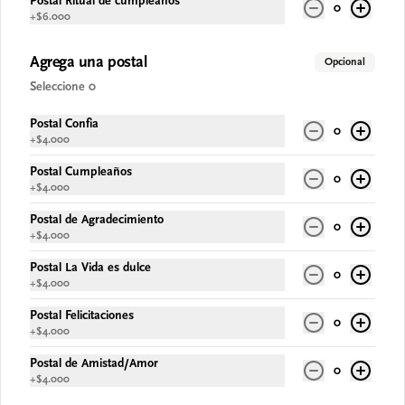
Postal Ritual de cumpleaños
0
+
$6.000
Agrega una postal
Opcional
Conócenos
Seleccione 0
Despacho
Postal Confia
0
Términos y condiciones
+
$4.000
Política de privacidad
Postal Cumpleaños
0
+
$4.000
Redes sociales
Postal de Agradecimiento
0
+
$4.000
Instagram
Facebook
Postal La Vida es dulce
0
+
$4.000
TikTok
Postal Felicitaciones
0
Mi cuenta
+
$4.000
Postal de Amistad/Amor
0
Pedir
+
$4.000
Iniciar sesión