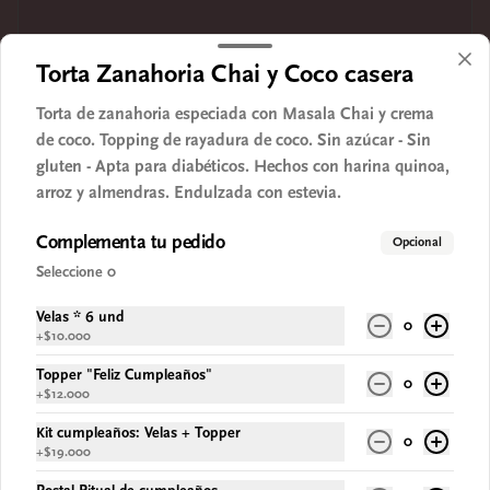
Torta Zanahoria Chai y Coco casera
Torta de zanahoria especiada con Masala Chai y crema
de coco. Topping de rayadura de coco. Sin azúcar - Sin
gluten - Apta para diabéticos. Hechos con harina quinoa,
arroz y almendras. Endulzada con estevia.
Complementa tu pedido
Opcional
Seleccione 0
Velas * 6 und
0
+
$10.000
Topper "Feliz Cumpleaños"
0
+
$12.000
Kit cumpleaños: Velas + Topper
0
+
$19.000