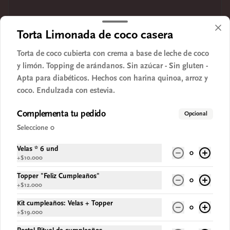
Torta Limonada de coco casera
Torta de coco cubierta con crema a base de leche de coco
y limón. Topping de arándanos. Sin azúcar - Sin gluten -
Apta para diabéticos. Hechos con harina quinoa, arroz y
coco. Endulzada con estevia.
Complementa tu pedido
Opcional
Seleccione 0
Velas * 6 und
0
+
$10.000
Topper "Feliz Cumpleaños"
0
+
$12.000
Kit cumpleaños: Velas + Topper
0
+
$19.000