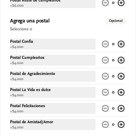
Postal Ritual de cumpleaños
0
+
$6.000
Agrega una postal
Opcional
Conócenos
Seleccione 0
Despacho
Postal Confia
0
Términos y condiciones
+
$4.000
Política de privacidad
Postal Cumpleaños
0
+
$4.000
Redes sociales
Postal de Agradecimiento
0
+
$4.000
Instagram
Facebook
Postal La Vida es dulce
0
+
$4.000
TikTok
Postal Felicitaciones
0
Mi cuenta
+
$4.000
Postal de Amistad/Amor
0
Pedir
+
$4.000
Iniciar sesión