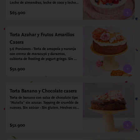
Leche de almendras, leche de coco y leche 
condensada de almendras. Bizcocho: Harina 
$65.900
de arroz, harina de quinoa, huevo, leche de 
almendras, aceite girasol, leche de coco, 
estevia 95%, miel de agave 5% esencia de 
vainilla.  Crema: Chantilly vegetal 
*contiene un derivado de proteína láctea 
Torta Azahar y Frutos Amarillos
conocido como caseína. Topping: Fresas y 
Casera
Arándanos.
5-6 Porciones - Torta de amapola y naranja 
con crema de maracuyá y duraznos, 
cubierta de frosting de yogurt griego. Sin 
azúcar - Sin gluten - Apto para diabeticos
$52.900
Torta Banano y Chocolate casera
Torta de banano con salsa de chocolate tipo 
"Nutella" sin azucar. Topping de crumble de 
nueces. Sin azúcar - Sin gluten. Hechos con 
harina quinoa, arroz y almendras. 
Endulzada con estevia.
$52.900