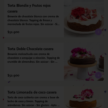
Torta Blondie y Frutos rojos
casera
Brownie de chocolate blanco con crema de 
chocolate blanco. Topping de fresas y 
mermelada de frutos rojos. Sin azúcar - Sin 
gluten - Apta para diabéticos. Hecha con 
$52.900
harina quinoa, arroz y coco. Endulzada con 
estevia.
Torta Doble Chocolate casera
Brownie melcochudo con crema de 
chocolate o arequipe a elección. Topping de 
crumble de almendras. Sin azúcar - Sin 
gluten - Apta para diabéticos. Hechos con 
harina quinoa, arroz y almendras. 
Endulzada con estevia.
$52.900
Torta Limonada de coco casera
Torta de coco cubierta con crema a base de 
leche de coco y limón. Topping de 
arándanos. Sin azúcar - Sin gluten - Apta 