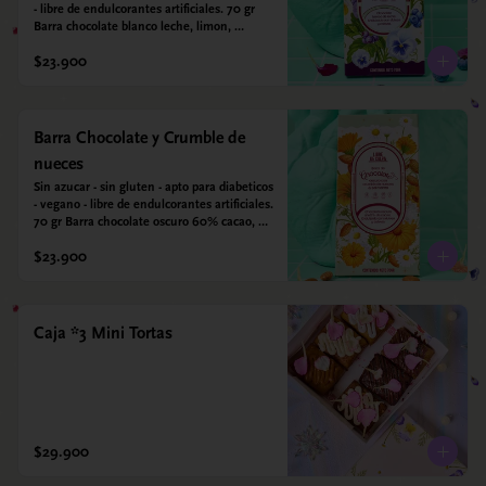
- libre de endulcorantes artificiales. 70 gr 
Barra chocolate blanco leche, limon, 
arandanos y coco deshidratado. Endulzada 
$23.900
con alulosa.
Barra Chocolate y Crumble de
nueces
Sin azucar - sin gluten - apto para diabeticos 
- vegano - libre de endulcorantes artificiales. 
70 gr Barra chocolate oscuro 60% cacao, 
crumble de nueces y almendras tostadas y 
$23.900
sal marina. Endulzada con alulosa.
Caja *3 Mini Tortas
$29.900