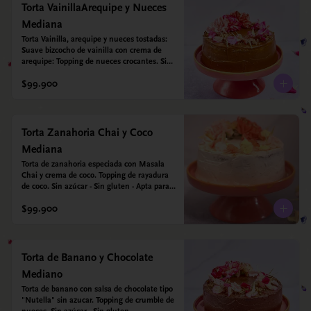
Torta VainillaArequipe y Nueces
Mediana
Torta Vainilla, arequipe y nueces tostadas: 
Suave bizcocho de vainilla con crema de 
arequipe: Topping de nueces crocantes. Sin 
azúcar - Sin gluten - Apta para diabéticos.
$99.900
Torta Zanahoria Chai y Coco
Mediana
Torta de zanahoria especiada con Masala 
Chai y crema de coco. Topping de rayadura 
de coco. Sin azúcar - Sin gluten - Apta para 
diabéticos. Hechos con harina quinoa, arroz 
$99.900
y almendras. Endulzada con estevia.
Torta de Banano y Chocolate
Mediano
Torta de banano con salsa de chocolate tipo 
"Nutella" sin azucar. Topping de crumble de 