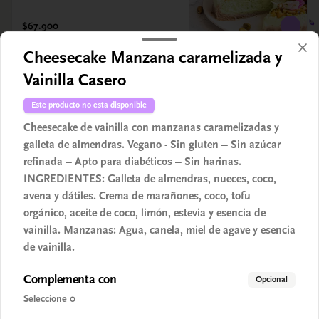
$67.900
Cheesecake Manzana caramelizada y
Vainilla Casero
Este producto no esta disponible
Cheesecake de vainilla con manzanas caramelizadas y
galleta de almendras. Vegano - Sin gluten – Sin azúcar
refinada – Apto para diabéticos – Sin harinas.
INGREDIENTES: Galleta de almendras, nueces, coco,
avena y dátiles. Crema de marañones, coco, tofu
Conócenos
orgánico, aceite de coco, limón, estevia y esencia de
vainilla. Manzanas: Agua, canela, miel de agave y esencia
Despacho
de vainilla.
Términos y condiciones
Complementa con
Opcional
Política de privacidad
Seleccione 0
Redes sociales