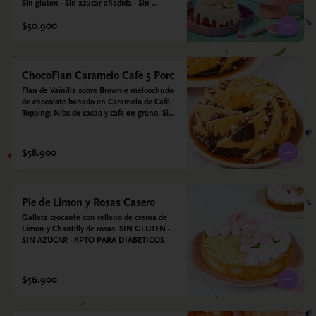
Sin gluten - Sin azucar añadida - Sin 
endulzantes - Sin colorantes artificiales - Sin 
$50.900
Lacteos
ChocoFlan Caramelo Cafe 5 Porc
Flan de Vainilla sobre Brownie melcochudo 
de chocolate bañado en Caramelo de Café. 
Topping: Nibs de cacao y cafe en grano. Sin 
azúcar añadido - Sin gluten - Apto para 
diabéticos
$58.900
Pie de Limon y Rosas Casero
Galleta crocante con relleno de crema de 
Limon y Chantilly de rosas. SIN GLUTEN - 
SIN AZÚCAR - APTO PARA DIABÉTICOS
$56.900