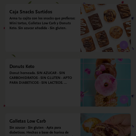
Caja Snacks Surtidos
Arma tu cajita con los snacks que prefieras: 
Mini tortas, Galletas Low Carb y Donuts 
Keto. Sin azucar añadida - Sin gluten.
Donuts Keto
Donut horneada. SIN AZUCAR - SIN 
CARBOHIDRATOS - SIN GLUTEN - APTO 
PARA DIABETICOS - SIN LACTEOS. 
Ingredientes: Huevos, harina de almendras, 
leche de almendras, aceite de coco, xilitol, 
estevia y vainilla.
Galletas Low Carb
Sin azucar - Sin gluten - Apta para 
diabeticos. Hechas a base de harina de 