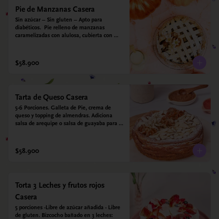
Pie de Manzanas Casera
Sin azúcar – Sin gluten – Apto para 
diabéticos.  Pie relleno de manzanas 
caramelizadas con alulosa, cubierta con 
tiras de galleta que le dan ese toque 
crujiente. Viene con crema inglesa a base 
de leche de coco y que envuelve todos los 
$58.900
sabores.
Tarta de Queso Casera
5-6 Porciones. Galleta de Pie, crema de 
queso y topping de almendras. Adiciona 
salsa de arequipe o salsa de guayaba para 
acompañar. Sin azucar - Sin gluten - Apto 
para diabéticos.
$58.900
Torta 3 Leches y frutos rojos
Casera
5 porciones -Libre de azúcar añadida - Libre 
de gluten. Bizcocho bañado en 3 leches: 