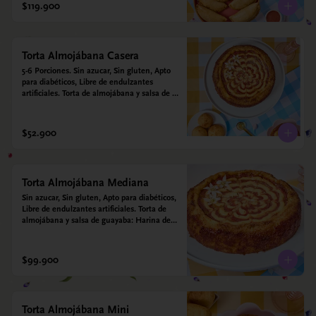
$119.900
Torta Almojábana Casera
5-6 Porciones. Sin azucar, Sin gluten, Apto 
para diabéticos, Libre de endulzantes 
artificiales. Torta de almojábana y salsa de 
guayaba: Harina de maíz, almidón de yuca, 
almidón de maíz, huevo, queso campesino, 
alulosa, leche deslactosada, leche de coco, 
$52.900
vainilla. Salsa de guayaba: Guayaba y 
alulosa.
Torta Almojábana Mediana
Sin azucar, Sin gluten, Apto para diabéticos, 
Libre de endulzantes artificiales. Torta de 
almojábana y salsa de guayaba: Harina de 
maíz, almidón de yuca, almidón de maíz, 
huevo, queso campesino, alulosa, leche 
deslactosada, leche de coco, vainilla. Salsa 
$99.900
de guayaba: Guayaba y alulosa.
Torta Almojábana Mini