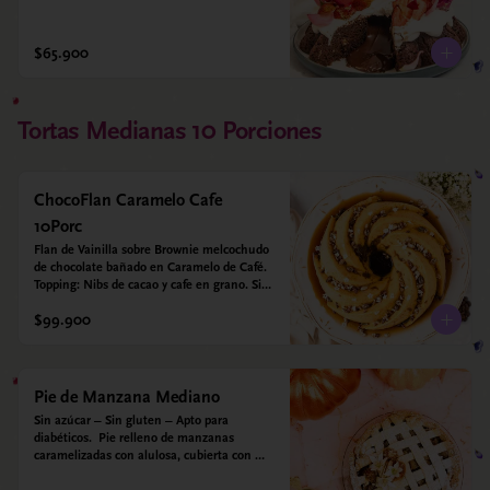
$65.900
Tortas Medianas 10 Porciones
ChocoFlan Caramelo Cafe
10Porc
Flan de Vainilla sobre Brownie melcochudo 
de chocolate bañado en Caramelo de Café. 
Topping: Nibs de cacao y cafe en grano. Sin 
azúcar añadido - Sin gluten - Apto para 
$99.900
diabéticos
Pie de Manzana Mediano
Sin azúcar – Sin gluten – Apto para 
diabéticos.  Pie relleno de manzanas 
caramelizadas con alulosa, cubierta con 
tiras de galleta que le dan ese toque 