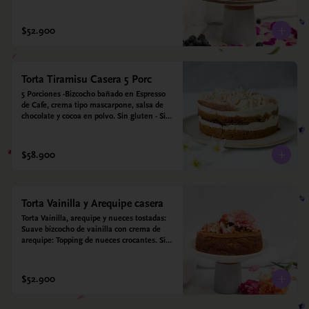
para diabéticos. Hechos con harina quinoa, 
arroz y coco. Endulzada con estevia.
$52.900
Torta Tiramisu Casera 5 Porc
5 Porciones -Bizcocho bañado en Espresso 
de Cafe, crema tipo mascarpone, salsa de 
chocolate y cocoa en polvo. Sin gluten - Sin 
azucar - Apto para diabéticos.
$58.900
Torta Vainilla y Arequipe casera
Torta Vainilla, arequipe y nueces tostadas: 
Suave bizcocho de vainilla con crema de 
arequipe: Topping de nueces crocantes. Sin 
azúcar - Sin gluten - Apta para diabéticos. 
Hechos con harina quinoa, arroz y coco. 
Endulzada con estevia.
$52.900