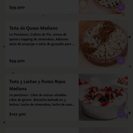
crujiente. Viene con crema inglesa a base 
de leche de coco y que envuelve todos los 
$99.900
sabores.
Tarta de Queso Mediano
10 Porciones. Galleta de Pie, crema de 
queso y topping de almendras. Adiciona 
salsa de arequipe o salsa de guayaba para 
acompañar. Sin azucar - Sin gluten - Apto 
para diabéticos.
$99.900
Torta 3 Leches y Frutos Rojos
Mediana
10 porciones - Libre de azúcar añadida - 
Libre de gluten. Bizcocho bañado en 3 
leches: Leche de almendras, leche de coco y 
leche condensada de almendras. Bizcocho: 
$107.900
Harina de arroz, harina de quinoa, huevo, 
leche de almendras, aceite girasol, leche de 
coco, estevia 95%, miel de agave 5% 
esencia de vainilla.  Crema: Chantilly 