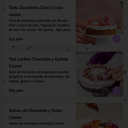
Torta Zanahoria Chai y Coco
casera
Torta de zanahoria especiada con Masala 
Chai y crema de coco. Topping de rayadura 
de coco. Sin azúcar - Sin gluten - Apta para 
diabéticos. Hechos con harina quinoa, arroz 
$52.900
y almendras. Endulzada con estevia.
Tres Leches Chocolate y Galleta
Casera
Torta de tres leches de chocolate, crumble 
de galleta y mantequilla de almendras. Sin 
lacteos, gluten ni azúcar.
$65.900
Volcan de Chocolate y frutas
Casero
Volcan de Chocolate, Chantilly y Frutas