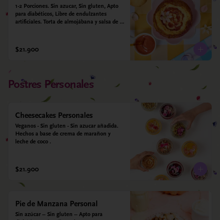
1-2 Porciones. Sin azucar, Sin gluten, Apto 
para diabéticos, Libre de endulzantes 
artificiales. Torta de almojábana y salsa de 
guayaba: Harina de maíz, almidón de yuca, 
almidón de maíz, huevo, queso campesino, 
alulosa, leche deslactosada, leche de coco, 
$21.900
vainilla. Salsa de guayaba: Guayaba y 
alulosa.
Postres Personales
Cheesecakes Personales
Veganos - Sin gluten - Sin azucar añadida. 
Hechos a base de crema de marañon y 
leche de coco .
$21.900
Pie de Manzana Personal
Sin azúcar – Sin gluten – Apto para 