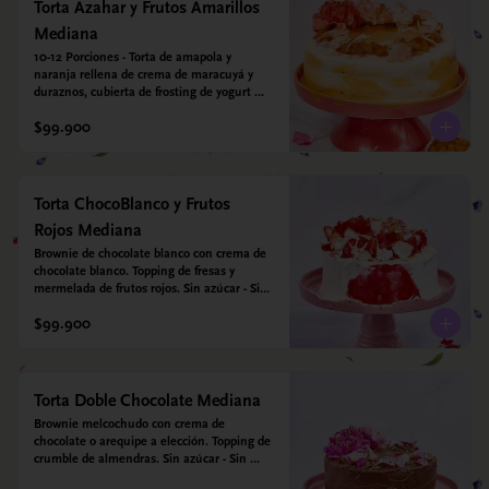
vegetal *contiene un derivado de proteína 
Torta Azahar y Frutos Amarillos
láctea conocido como caseína. Topping: 
Mediana
Fresas y Arándanos.
10-12 Porciones - Torta de amapola y 
naranja rellena de crema de maracuyá y 
duraznos, cubierta de frosting de yogurt 
griego. Opcional: Agregale espejo con 
$99.900
leyenda para mamá. Sin azúcar - Sin gluten 
- Apto para diabeticos
Torta ChocoBlanco y Frutos
Rojos Mediana
Brownie de chocolate blanco con crema de 
chocolate blanco. Topping de fresas y 
mermelada de frutos rojos. Sin azúcar - Sin 
gluten - Apta para diabéticos.
$99.900
Torta Doble Chocolate Mediana
Brownie melcochudo con crema de 
chocolate o arequipe a elección. Topping de 
crumble de almendras. Sin azúcar - Sin 
gluten - Apta para diabéticos.