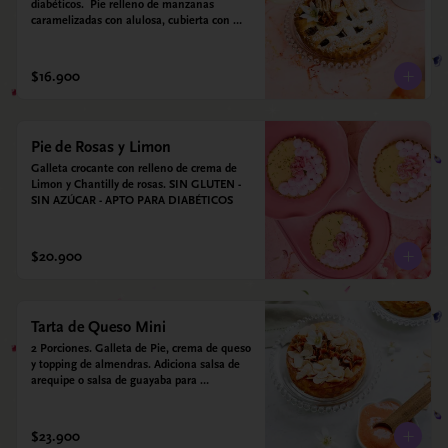
diabéticos.  Pie relleno de manzanas 
caramelizadas con alulosa, cubierta con 
tiras de galleta que le dan ese toque 
crujiente. Viene con crema inglesa a base 
de leche de coco y que envuelve todos los 
$16.900
sabores.
Pie de Rosas y Limon
Galleta crocante con relleno de crema de 
Limon y Chantilly de rosas. SIN GLUTEN - 
SIN AZÚCAR - APTO PARA DIABÉTICOS
$20.900
Tarta de Queso Mini
2 Porciones. Galleta de Pie, crema de queso 
y topping de almendras. Adiciona salsa de 
arequipe o salsa de guayaba para 
acompañar. Sin azucar - Sin gluten - Apto 
para diabéticos.
$23.900