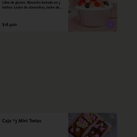
Libre de gluten. Bizcocho bañado en 3 
leches: Leche de almendras, leche de 
coco y leche condensada de almendras. 
Bizcocho: Harina de arroz, harina de 
quinoa, huevo, leche de almendras, 
$18.900
aceite girasol, leche de coco, estevia 
95%, miel de agave 5% esencia de 
vainilla.  Crema: Chantilly vegetal 
*contiene un derivado de proteína 
láctea conocido como caseína. Topping: 
Fresas y Arándanos.
Caja *3 Mini Tortas