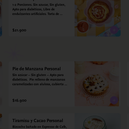
1-2 Porciones. Sin azucar, Sin gluten, 
Apto para diabéticos, Libre de 
endulzantes artificiales. Torta de 
almojábana y salsa de guayaba: Harina 
de maíz, almidón de yuca, almidón de 
maíz, huevo, queso campesino, 
$21.900
alulosa, leche deslactosada, leche de 
coco, vainilla. Salsa de guayaba: 
Guayaba y alulosa.
Pie de Manzana Personal
Sin azúcar – Sin gluten – Apto para 
diabéticos.  Pie relleno de manzanas 
caramelizadas con alulosa, cubierta 
con tiras de galleta que le dan ese 
toque crujiente. Viene con crema 
inglesa a base de leche de coco y que 
$16.900
envuelve todos los sabores.
Tiramisu y Cacao Personal
Bizcocho bañado en Espresso de Cafe, 