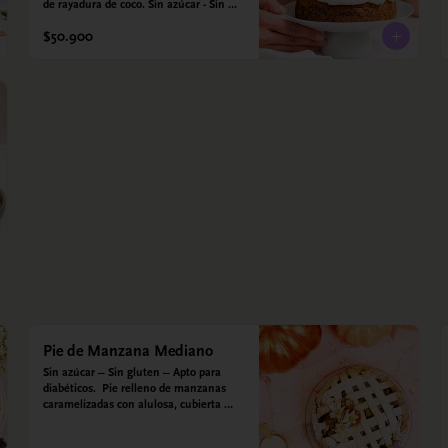
de rayadura de coco. Sin azúcar - Sin 
gluten - Apta para diabéticos. Hechos 
$50.900
con harina quinoa, arroz y almendras. 
Endulzada con estevia.
Pie de Manzana Mediano
Sin azúcar – Sin gluten – Apto para 
diabéticos.  Pie relleno de manzanas 
caramelizadas con alulosa, cubierta 
con tiras de galleta que le dan ese 
toque crujiente. Viene con crema 