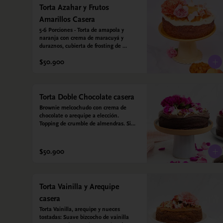
Torta Azahar y Frutos
Amarillos Casera
5-6 Porciones - Torta de amapola y 
naranja con crema de maracuyá y 
duraznos, cubierta de frosting de 
yogurt griego. Sin azúcar - Sin gluten - 
$50.900
Apto para diabeticos
Torta Doble Chocolate casera
Brownie melcochudo con crema de 
chocolate o arequipe a elección. 
Topping de crumble de almendras. Sin 
azúcar - Sin gluten - Apta para 
diabéticos. Hechos con harina quinoa, 
arroz y almendras. Endulzada con 
$50.900
estevia.
Torta Vainilla y Arequipe
casera
Torta Vainilla, arequipe y nueces 
tostadas: Suave bizcocho de vainilla 