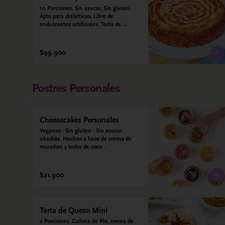
10 Porciones. Sin azucar, Sin gluten, 
Apto para diabéticos, Libre de 
endulzantes artificiales. Torta de 
almojábana y salsa de guayaba: Harina 
de maíz, almidón de yuca, almidón de 
maíz, huevo, queso campesino, 
$99.900
alulosa, leche deslactosada, leche de 
coco, vainilla. Salsa de guayaba: 
Guayaba y alulosa.
Postres Personales
Cheesecakes Personales
Veganos - Sin gluten - Sin azucar 
añadida. Hechos a base de crema de 
marañon y leche de coco .
$21.900
Tarta de Queso Mini
2 Porciones. Galleta de Pie, crema de 