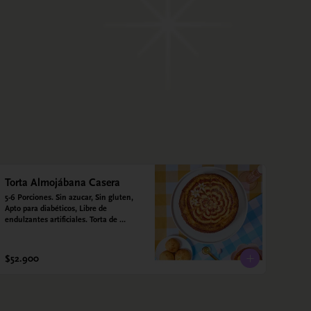
Torta Almojábana Casera
5-6 Porciones. Sin azucar, Sin gluten, 
Apto para diabéticos, Libre de 
endulzantes artificiales. Torta de 
almojábana y salsa de guayaba: Harina 
de maíz, almidón de yuca, almidón de 
maíz, huevo, queso campesino, 
$52.900
alulosa, leche deslactosada, leche de 
coco, vainilla. Salsa de guayaba: 
Guayaba y alulosa.