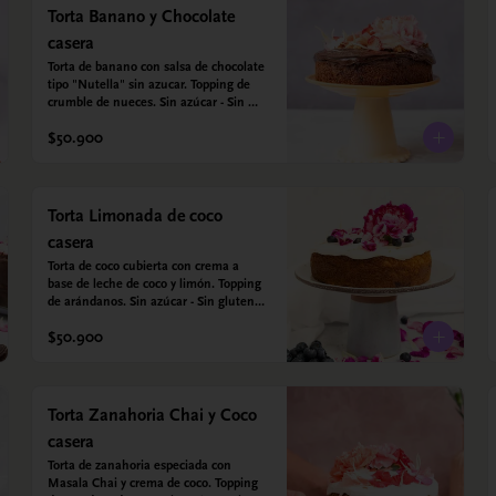
Torta Banano y Chocolate
casera
Torta de banano con salsa de chocolate 
tipo "Nutella" sin azucar. Topping de 
crumble de nueces. Sin azúcar - Sin 
gluten. Hechos con harina quinoa, 
$50.900
arroz y almendras. Endulzada con 
estevia.
Torta Limonada de coco
casera
Torta de coco cubierta con crema a 
base de leche de coco y limón. Topping 
de arándanos. Sin azúcar - Sin gluten - 
Apta para diabéticos. Hechos con 
$50.900
harina quinoa, arroz y coco. Endulzada 
con estevia.
Torta Zanahoria Chai y Coco
casera
Torta de zanahoria especiada con 
Masala Chai y crema de coco. Topping 