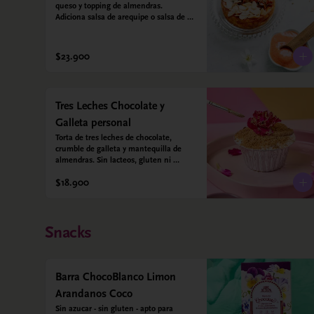
queso y topping de almendras. 
Adiciona salsa de arequipe o salsa de 
guayaba para acompañar. Sin azucar - 
Sin gluten - Apto para diabéticos.
$23.900
Tres Leches Chocolate y
Galleta personal
Torta de tres leches de chocolate, 
crumble de galleta y mantequilla de 
almendras. Sin lacteos, gluten ni 
azúcar.
$18.900
Snacks
Barra ChocoBlanco Limon
Arandanos Coco
Sin azucar - sin gluten - apto para 