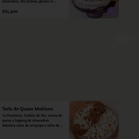
almendras. Sin lacteos, gluten ni 
azúcar.
$65.900
Tarta de Queso Mediano
10 Porciones. Galleta de Pie, crema de 
queso y topping de almendras. 
Adiciona salsa de arequipe o salsa de 
guayaba para acompañar. Sin azucar - 
Sin gluten - Apto para diabéticos.