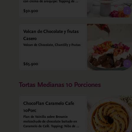
con crema de arequipe: Topping de 
nueces crocantes. Sin azúcar - Sin 
$50.900
gluten - Apta para diabéticos. Hechos 
con harina quinoa, arroz y coco. 
Endulzada con estevia.
Volcan de Chocolate y frutas
Casero
Volcan de Chocolate, Chantilly y Frutas
$65.900
Tortas Medianas 10 Porciones
ChocoFlan Caramelo Cafe
10Porc
Flan de Vainilla sobre Brownie 
melcochudo de chocolate bañado en 
Caramelo de Café. Topping: Nibs de 
cacao y cafe en grano. Sin azúcar 