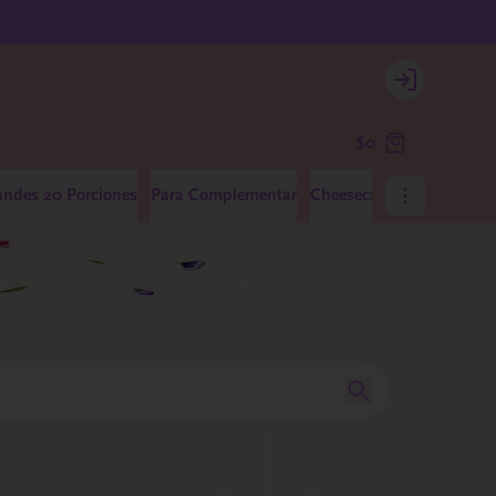
Login
$0
andes 20 Porciones
Para Complementar
Cheesecakes Medianos 10