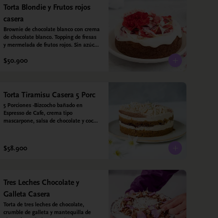
vainilla.  Crema: Chantilly vegetal 
Torta Blondie y Frutos rojos
*contiene un derivado de proteína 
casera
láctea conocido como caseína. Topping: 
Fresas y Arándanos.
Brownie de chocolate blanco con crema 
de chocolate blanco. Topping de fresas 
y mermelada de frutos rojos. Sin azúcar 
- Sin gluten - Apta para diabéticos. 
$50.900
Hecha con harina quinoa, arroz y coco. 
Endulzada con estevia.
Torta Tiramisu Casera 5 Porc
5 Porciones -Bizcocho bañado en 
Espresso de Cafe, crema tipo 
mascarpone, salsa de chocolate y cocoa 
en polvo. Sin gluten - Sin azucar - Apto 
para diabéticos.
$58.900
Tres Leches Chocolate y
Galleta Casera
Torta de tres leches de chocolate, 
crumble de galleta y mantequilla de 