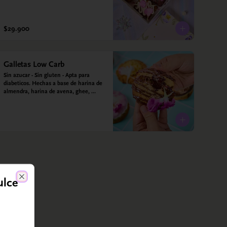
$29.900
Galletas Low Carb
Sin azucar - Sin gluten - Apta para 
diabeticos. Hechas a base de harina de 
almendra, harina de avena, ghee, 
leche de almendras y estevia
ulce
Close