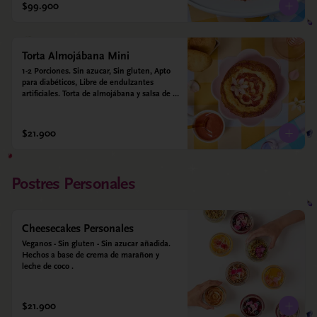
alulosa, leche deslactosada, leche de coco, 
$99.900
vainilla. Salsa de guayaba: Guayaba y 
alulosa.
Torta Almojábana Mini
1-2 Porciones. Sin azucar, Sin gluten, Apto 
para diabéticos, Libre de endulzantes 
artificiales. Torta de almojábana y salsa de 
guayaba: Harina de maíz, almidón de yuca, 
almidón de maíz, huevo, queso campesino, 
alulosa, leche deslactosada, leche de coco, 
$21.900
vainilla. Salsa de guayaba: Guayaba y 
alulosa.
Postres Personales
Cheesecakes Personales
Veganos - Sin gluten - Sin azucar añadida. 
Hechos a base de crema de marañon y 
leche de coco .
$21.900