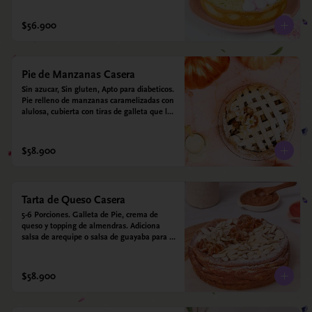
$56.900
Pie de Manzanas Casera
Sin azucar, Sin gluten, Apto para diabeticos.  
Pie relleno de manzanas caramelizadas con 
alulosa, cubierta con tiras de galleta que le 
dan ese toque crujiente. Viene con crema 
inglesa a base de leche de coco que 
envuelve todos los sabores.
$58.900
Tarta de Queso Casera
5-6 Porciones. Galleta de Pie, crema de 
queso y topping de almendras. Adiciona 
salsa de arequipe o salsa de guayaba para 
acompañar. Sin azucar - Sin gluten - Apto 
para diabéticos.
$58.900