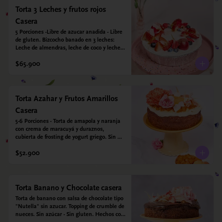
Torta 3 Leches y frutos rojos
Casera
5 Porciones -Libre de azucar anadida - Libre 
de gluten. Bizcocho banado en 3 leches: 
Leche de almendras, leche de coco y leche 
condensada de almendras. Bizcocho a base 
$65.900
de Harina de arroz, harina de quinoa y 
endulzado con estevia 95%, miel de agave 
5%.
Torta Azahar y Frutos Amarillos
Casera
5-6 Porciones - Torta de amapola y naranja 
con crema de maracuyá y duraznos, 
cubierta de frosting de yogurt griego. Sin 
azúcar - Sin gluten - Apto para diabeticos
$52.900
Torta Banano y Chocolate casera
Torta de banano con salsa de chocolate tipo 
"Nutella" sin azucar. Topping de crumble de 
nueces. Sin azúcar - Sin gluten. Hechos con 