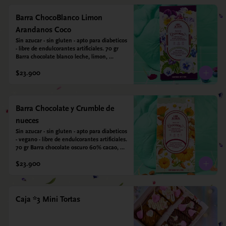
Barra ChocoBlanco Limon
Arandanos Coco
Sin azucar - sin gluten - apto para diabeticos 
- libre de endulcorantes artificiales. 70 gr 
Barra chocolate blanco leche, limon, 
arandanos y coco deshidratado. Endulzada 
$23.900
con alulosa.
Barra Chocolate y Crumble de
nueces
Sin azucar - sin gluten - apto para diabeticos 
- vegano - libre de endulcorantes artificiales. 
70 gr Barra chocolate oscuro 60% cacao, 
crumble de nueces y almendras tostadas y 
$23.900
sal marina. Endulzada con alulosa.
Caja *3 Mini Tortas