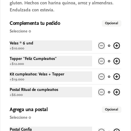
gluten. Hechos con harina quinoa, arroz y almendras.
Matcha Limón Pistachos Casero
Endulzada con estevia.
5-6 Porc. Cheesecake vegano con crema de 
té matcha y limón sobre galleta de 
almendras y pistachos crocantes. Sin gluten 
Complementa tu pedido
Opcional
- Sin azucar - Vegano.
Seleccione 0
$67.900
Velas * 6 und
0
+
$10.000
Topper "Feliz Cumpleaños"
0
+
$12.000
Kit cumpleaños: Velas + Topper
0
+
$19.000
Postal Ritual de cumpleaños
0
+
$6.000
Agrega una postal
Opcional
Conócenos
Seleccione 0
Despacho
Postal Confia