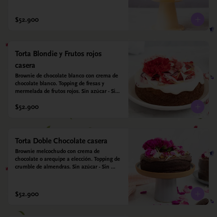
harina quinoa, arroz y almendras. 
Endulzada con estevia.
$52.900
Torta Blondie y Frutos rojos
casera
Brownie de chocolate blanco con crema de 
chocolate blanco. Topping de fresas y 
mermelada de frutos rojos. Sin azúcar - Sin 
gluten - Apta para diabéticos. Hecha con 
$52.900
harina quinoa, arroz y coco. Endulzada con 
estevia.
Torta Doble Chocolate casera
Brownie melcochudo con crema de 
chocolate o arequipe a elección. Topping de 
crumble de almendras. Sin azúcar - Sin 
gluten - Apta para diabéticos. Hechos con 
harina quinoa, arroz y almendras. 
Endulzada con estevia.
$52.900