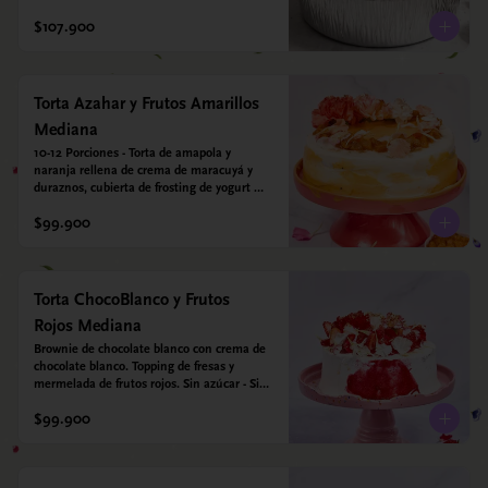
leche condensada de almendras. Bizcocho a 
$107.900
base de Harina de arroz, harina de quinoa y 
endulzado con estevia 95%, miel de agave 
5%.
Torta Azahar y Frutos Amarillos
Mediana
10-12 Porciones - Torta de amapola y 
naranja rellena de crema de maracuyá y 
duraznos, cubierta de frosting de yogurt 
griego. Opcional: Agregale espejo con 
$99.900
leyenda para mamá. Sin azúcar - Sin gluten 
- Apto para diabeticos
Torta ChocoBlanco y Frutos
Rojos Mediana
Brownie de chocolate blanco con crema de 
chocolate blanco. Topping de fresas y 
mermelada de frutos rojos. Sin azúcar - Sin 
gluten - Apta para diabéticos.
$99.900