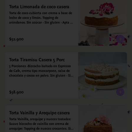
Torta Limonada de coco casera
Torta de coco cubierta con crema a base de 
leche de coco y limón. Topping de 
arándanos. Sin azúcar - Sin gluten - Apta 
para diabéticos. Hechos con harina quinoa, 
arroz y coco. Endulzada con estevia.
$52.900
Torta Tiramisu Casera 5 Porc
5 Porciones -Bizcocho bañado en Espresso 
de Cafe, crema tipo mascarpone, salsa de 
chocolate y cocoa en polvo. Sin gluten - Sin 
azucar - Apto para diabéticos.
$58.900
Torta Vainilla y Arequipe casera
Torta Vainilla, arequipe y nueces tostadas: 
Suave bizcocho de vainilla con crema de 
arequipe: Topping de nueces crocantes. Sin 