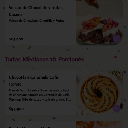
Volcan de Chocolate y frutas
Casero
Volcan de Chocolate, Chantilly y Frutas
$65.900
Tortas Medianas 10 Porciones
ChocoFlan Caramelo Cafe
10Porc
Flan de Vainilla sobre Brownie melcochudo 
de chocolate bañado en Caramelo de Café. 
Topping: Nibs de cacao y cafe en grano. Sin 
azúcar añadido - Sin gluten - Apto para 
$99.900
diabéticos