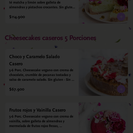
té matcha y limón sobre galleta de 
almendras y pistachos crocantes. Sin gluten 
- Sin azucar - Vegano.
$114.900
Cheesecakes caseros 5 Porciones
Choco y Caramelo Salado
Casero
5-6 Porc. Cheesecake vegano con crema de 
chocolate, crumble de pecanas tostadas y 
salsa de caramelo salado. Sin gluten - Sin 
azucar - Vegano.
$67.900
Frutos rojos y Vainilla Casero
5-6 Porc. Cheesecake vegano con crema de 
vainilla, sobre galleta de almendras y 
mermelada de frutos rojos fresas, 
arándanos, frambuesas y moras. Sin gluten 