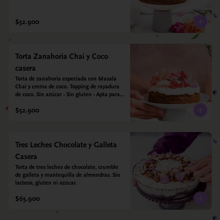
azúcar - Sin gluten - Apta para diabéticos. 
Hechos con harina quinoa, arroz y coco. 
Endulzada con estevia.
$52.900
Torta Zanahoria Chai y Coco
casera
Torta de zanahoria especiada con Masala 
Chai y crema de coco. Topping de rayadura 
de coco. Sin azúcar - Sin gluten - Apta para 
diabéticos. Hechos con harina quinoa, arroz 
$52.900
y almendras. Endulzada con estevia.
Tres Leches Chocolate y Galleta
Casera
Torta de tres leches de chocolate, crumble 
de galleta y mantequilla de almendras. Sin 
lacteos, gluten ni azúcar.
$65.900