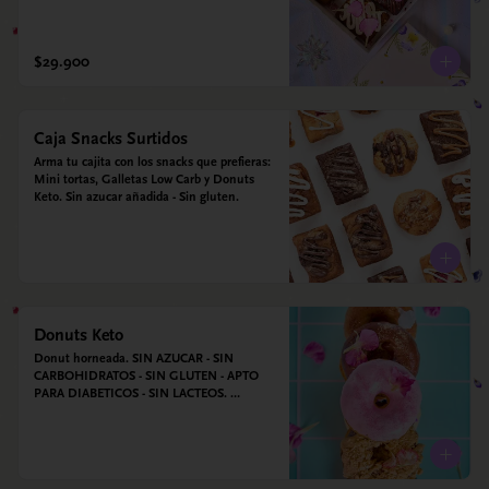
$29.900
Caja Snacks Surtidos
Arma tu cajita con los snacks que prefieras: 
Mini tortas, Galletas Low Carb y Donuts 
Keto. Sin azucar añadida - Sin gluten.
Donuts Keto
Donut horneada. SIN AZUCAR - SIN 
CARBOHIDRATOS - SIN GLUTEN - APTO 
PARA DIABETICOS - SIN LACTEOS. 
Ingredientes: Huevos, harina de almendras, 
leche de almendras, aceite de coco, xilitol, 
estevia y vainilla.