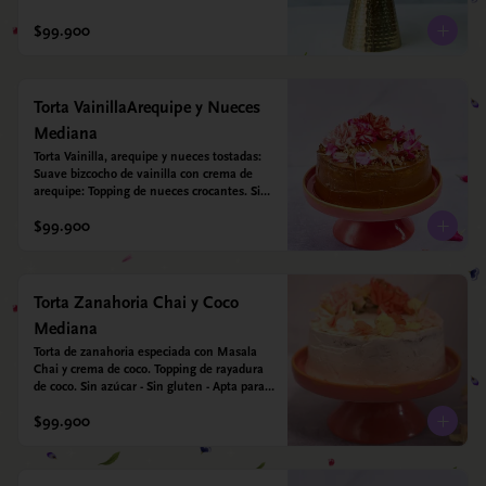
$99.900
Torta VainillaArequipe y Nueces
Mediana
Torta Vainilla, arequipe y nueces tostadas: 
Suave bizcocho de vainilla con crema de 
arequipe: Topping de nueces crocantes. Sin 
azúcar - Sin gluten - Apta para diabéticos.
$99.900
Torta Zanahoria Chai y Coco
Mediana
Torta de zanahoria especiada con Masala 
Chai y crema de coco. Topping de rayadura 
de coco. Sin azúcar - Sin gluten - Apta para 
diabéticos. Hechos con harina quinoa, arroz 
$99.900
y almendras. Endulzada con estevia.