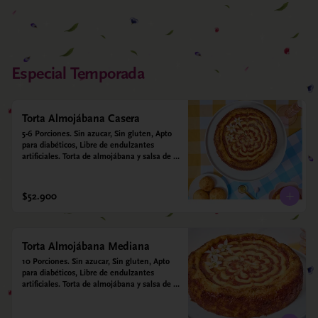
Especial Temporada
Torta Almojábana Casera
5-6 Porciones. Sin azucar, Sin gluten, Apto 
para diabéticos, Libre de endulzantes 
artificiales. Torta de almojábana y salsa de 
guayaba: Harina de maíz, almidón de yuca, 
almidón de maíz, huevo, queso campesino, 
alulosa, leche deslactosada, leche de coco, 
$52.900
vainilla. Salsa de guayaba: Guayaba y 
alulosa.
Torta Almojábana Mediana
10 Porciones. Sin azucar, Sin gluten, Apto 
para diabéticos, Libre de endulzantes 
artificiales. Torta de almojábana y salsa de 
guayaba: Harina de maíz, almidón de yuca, 
almidón de maíz, huevo, queso campesino, 