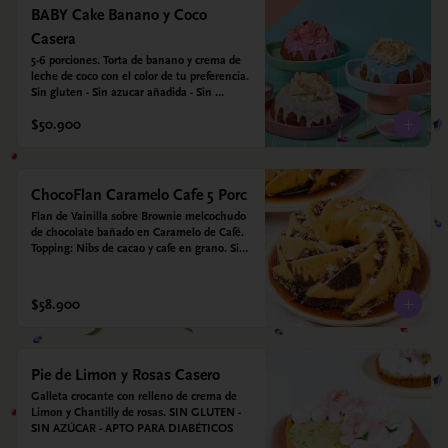
BABY Cake Banano y Coco
Casera
5-6 porciones. Torta de banano y crema de 
leche de coco con el color de tu preferencia. 
Sin gluten - Sin azucar añadida - Sin 
endulzantes - Sin colorantes artificiales - Sin 
$50.900
Lacteos
ChocoFlan Caramelo Cafe 5 Porc
Flan de Vainilla sobre Brownie melcochudo 
de chocolate bañado en Caramelo de Café. 
Topping: Nibs de cacao y cafe en grano. Sin 
azúcar añadido - Sin gluten - Apto para 
diabéticos
$58.900
Pie de Limon y Rosas Casero
Galleta crocante con relleno de crema de 
Limon y Chantilly de rosas. SIN GLUTEN - 
SIN AZÚCAR - APTO PARA DIABÉTICOS