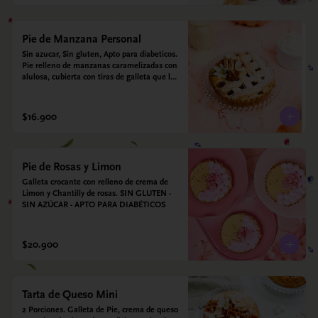
Pie de Manzana Personal
Sin azucar, Sin gluten, Apto para diabeticos.  
Pie relleno de manzanas caramelizadas con 
alulosa, cubierta con tiras de galleta que le 
dan ese toque crujiente. Viene con crema 
inglesa a base de leche de coco que 
envuelve todos los sabores.
$16.900
Pie de Rosas y Limon
Galleta crocante con relleno de crema de 
Limon y Chantilly de rosas. SIN GLUTEN - 
SIN AZÚCAR - APTO PARA DIABÉTICOS
$20.900
Tarta de Queso Mini
2 Porciones. Galleta de Pie, crema de queso 