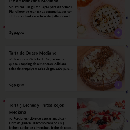
Pie de Manzana Mediano
Sin azucar, Sin gluten, Apto para diabeticos.  
Pie relleno de manzanas caramelizadas con 
alulosa, cubierta con tiras de galleta que le 
dan ese toque crujiente. Viene con crema 
inglesa a base de leche de coco que 
envuelve todos los sabores.
$99.900
Tarta de Queso Mediano
10 Porciones. Galleta de Pie, crema de 
queso y topping de almendras. Adiciona 
salsa de arequipe o salsa de guayaba para 
acompañar. Sin azucar - Sin gluten - Apto 
para diabéticos.
$99.900
Torta 3 Leches y Frutos Rojos
Mediana
10 Porciones -Libre de azucar anadida - 
Libre de gluten. Bizcocho banado en 3 
leches: Leche de almendras, leche de coco y 