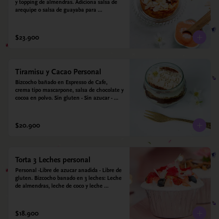
y topping de almendras. Adiciona salsa de 
arequipe o salsa de guayaba para 
acompañar. Sin azucar - Sin gluten - Apto 
para diabéticos.
$23.900
Tiramisu y Cacao Personal
Bizcocho bañado en Espresso de Cafe, 
crema tipo mascarpone, salsa de chocolate y 
cocoa en polvo. Sin gluten - Sin azucar - 
Apto para diabéticos.
$20.900
Torta 3 Leches personal
Personal -Libre de azucar anadida - Libre de 
gluten. Bizcocho banado en 3 leches: Leche 
de almendras, leche de coco y leche 
condensada de almendras. Bizcocho a base 
de Harina de arroz, harina de quinoa y 
endulzado con estevia 95%, miel de agave 
$18.900
5%.