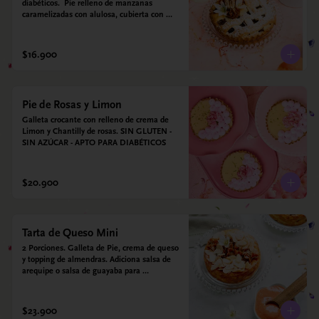
diabéticos.  Pie relleno de manzanas 
caramelizadas con alulosa, cubierta con 
tiras de galleta que le dan ese toque 
crujiente. Viene con crema inglesa a base 
de leche de coco y que envuelve todos los 
$16.900
sabores.
Pie de Rosas y Limon
Galleta crocante con relleno de crema de 
Limon y Chantilly de rosas. SIN GLUTEN - 
SIN AZÚCAR - APTO PARA DIABÉTICOS
$20.900
Tarta de Queso Mini
2 Porciones. Galleta de Pie, crema de queso 
y topping de almendras. Adiciona salsa de 
arequipe o salsa de guayaba para 
acompañar. Sin azucar - Sin gluten - Apto 
para diabéticos.
$23.900