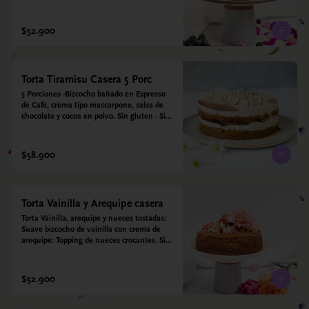
para diabéticos. Hechos con harina quinoa, 
arroz y coco. Endulzada con estevia.
$52.900
Torta Tiramisu Casera 5 Porc
5 Porciones -Bizcocho bañado en Espresso 
de Cafe, crema tipo mascarpone, salsa de 
chocolate y cocoa en polvo. Sin gluten - Sin 
azucar - Apto para diabéticos.
$58.900
Torta Vainilla y Arequipe casera
Torta Vainilla, arequipe y nueces tostadas: 
Suave bizcocho de vainilla con crema de 
arequipe: Topping de nueces crocantes. Sin 
azúcar - Sin gluten - Apta para diabéticos. 
Hechos con harina quinoa, arroz y coco. 
Endulzada con estevia.
$52.900