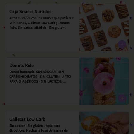
Caja Snacks Surtidos
Arma tu cajita con los snacks que prefieras: 
Mini tortas, Galletas Low Carb y Donuts 
Keto. Sin azucar añadida - Sin gluten.
Donuts Keto
Donut horneada. SIN AZUCAR - SIN 
CARBOHIDRATOS - SIN GLUTEN - APTO 
PARA DIABETICOS - SIN LACTEOS. 
Ingredientes: Huevos, harina de almendras, 
leche de almendras, aceite de coco, xilitol, 
estevia y vainilla.
Galletas Low Carb
Sin azucar - Sin gluten - Apta para 
diabeticos. Hechas a base de harina de 