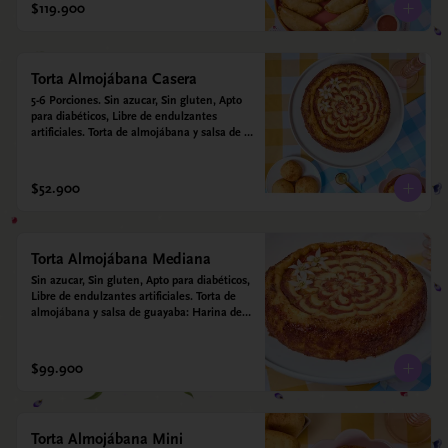
$119.900
Torta Almojábana Casera
5-6 Porciones. Sin azucar, Sin gluten, Apto 
para diabéticos, Libre de endulzantes 
artificiales. Torta de almojábana y salsa de 
guayaba: Harina de maíz, almidón de yuca, 
almidón de maíz, huevo, queso campesino, 
alulosa, leche deslactosada, leche de coco, 
$52.900
vainilla. Salsa de guayaba: Guayaba y 
alulosa.
Torta Almojábana Mediana
Sin azucar, Sin gluten, Apto para diabéticos, 
Libre de endulzantes artificiales. Torta de 
almojábana y salsa de guayaba: Harina de 
maíz, almidón de yuca, almidón de maíz, 
huevo, queso campesino, alulosa, leche 
deslactosada, leche de coco, vainilla. Salsa 
$99.900
de guayaba: Guayaba y alulosa.
Torta Almojábana Mini