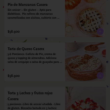
Pie de Manzanas Casera
Sin azúcar – Sin gluten – Apto para 
diabéticos.  Pie relleno de manzanas 
caramelizadas con alulosa, cubierta con 
tiras de galleta que le dan ese toque 
crujiente. Viene con crema inglesa a base 
de leche de coco y que envuelve todos los 
$58.900
sabores.
Tarta de Queso Casera
5-6 Porciones. Galleta de Pie, crema de 
queso y topping de almendras. Adiciona 
salsa de arequipe o salsa de guayaba para 
acompañar. Sin azucar - Sin gluten - Apto 
para diabéticos.
$58.900
Torta 3 Leches y frutos rojos
Casera
5 porciones -Libre de azúcar añadida - Libre 
de gluten. Bizcocho bañado en 3 leches: 