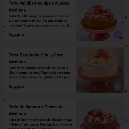
Torta VainillaArequipe y Nueces
Mediana
Torta Vainilla, arequipe y nueces tostadas: 
Suave bizcocho de vainilla con crema de 
arequipe: Topping de nueces crocantes. Sin 
azúcar - Sin gluten - Apta para diabéticos.
$99.900
Torta Zanahoria Chai y Coco
Mediana
Torta de zanahoria especiada con Masala 
Chai y crema de coco. Topping de rayadura 
de coco. Sin azúcar - Sin gluten - Apta para 
diabéticos. Hechos con harina quinoa, arroz 
$99.900
y almendras. Endulzada con estevia.
Torta de Banano y Chocolate
Mediano
Torta de banano con salsa de chocolate tipo 
"Nutella" sin azucar. Topping de crumble de 