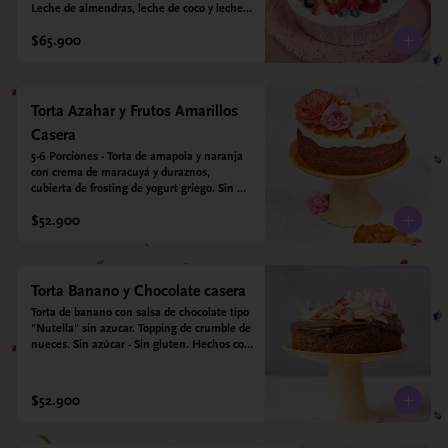
Leche de almendras, leche de coco y leche 
condensada de almendras. Bizcocho: Harina 
$65.900
de arroz, harina de quinoa, huevo, leche de 
almendras, aceite girasol, leche de coco, 
estevia 95%, miel de agave 5% esencia de 
vainilla.  Crema: Chantilly vegetal 
*contiene un derivado de proteína láctea 
Torta Azahar y Frutos Amarillos
conocido como caseína. Topping: Fresas y 
Casera
Arándanos.
5-6 Porciones - Torta de amapola y naranja 
con crema de maracuyá y duraznos, 
cubierta de frosting de yogurt griego. Sin 
azúcar - Sin gluten - Apto para diabeticos
$52.900
Torta Banano y Chocolate casera
Torta de banano con salsa de chocolate tipo 
"Nutella" sin azucar. Topping de crumble de 
nueces. Sin azúcar - Sin gluten. Hechos con 
harina quinoa, arroz y almendras. 
Endulzada con estevia.
$52.900