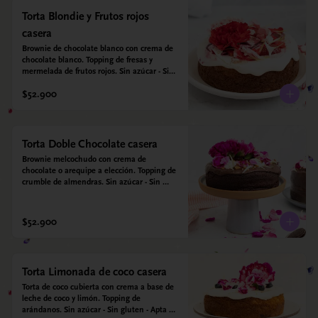
Torta Blondie y Frutos rojos
casera
Brownie de chocolate blanco con crema de 
chocolate blanco. Topping de fresas y 
mermelada de frutos rojos. Sin azúcar - Sin 
gluten - Apta para diabéticos. Hecha con 
$52.900
harina quinoa, arroz y coco. Endulzada con 
estevia.
Torta Doble Chocolate casera
Brownie melcochudo con crema de 
chocolate o arequipe a elección. Topping de 
crumble de almendras. Sin azúcar - Sin 
gluten - Apta para diabéticos. Hechos con 
harina quinoa, arroz y almendras. 
Endulzada con estevia.
$52.900
Torta Limonada de coco casera
Torta de coco cubierta con crema a base de 
leche de coco y limón. Topping de 
arándanos. Sin azúcar - Sin gluten - Apta 