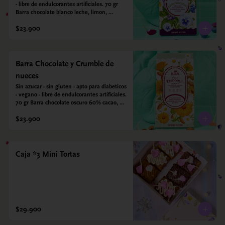
- libre de endulcorantes artificiales. 70 gr 
Barra chocolate blanco leche, limon, 
arandanos y coco deshidratado. Endulzada 
$23.900
con alulosa.
Barra Chocolate y Crumble de
nueces
Sin azucar - sin gluten - apto para diabeticos 
- vegano - libre de endulcorantes artificiales. 
70 gr Barra chocolate oscuro 60% cacao, 
crumble de nueces y almendras tostadas y 
$23.900
sal marina. Endulzada con alulosa.
Caja *3 Mini Tortas
$29.900