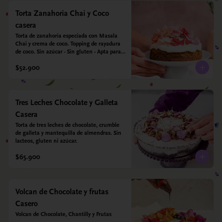
Torta Zanahoria Chai y Coco
casera
Torta de zanahoria especiada con Masala 
Chai y crema de coco. Topping de rayadura 
de coco. Sin azúcar - Sin gluten - Apta para 
diabéticos. Hechos con harina quinoa, arroz 
$52.900
y almendras. Endulzada con estevia.
Tres Leches Chocolate y Galleta
Casera
Torta de tres leches de chocolate, crumble 
de galleta y mantequilla de almendras. Sin 
lacteos, gluten ni azúcar.
$65.900
Volcan de Chocolate y frutas
Casero
Volcan de Chocolate, Chantilly y Frutas