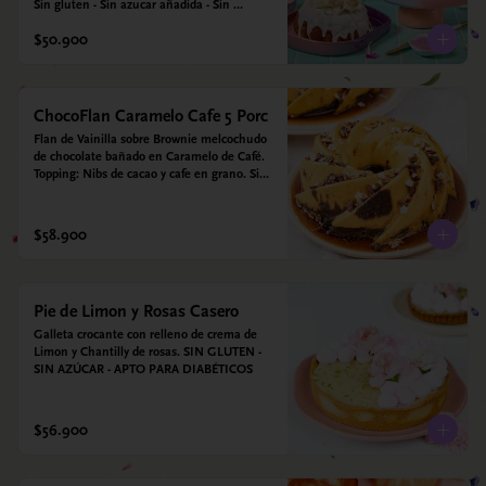
Sin gluten - Sin azucar añadida - Sin 
endulzantes - Sin colorantes artificiales - Sin 
$50.900
Lacteos
ChocoFlan Caramelo Cafe 5 Porc
Flan de Vainilla sobre Brownie melcochudo 
de chocolate bañado en Caramelo de Café. 
Topping: Nibs de cacao y cafe en grano. Sin 
azúcar añadido - Sin gluten - Apto para 
diabéticos
$58.900
Pie de Limon y Rosas Casero
Galleta crocante con relleno de crema de 
Limon y Chantilly de rosas. SIN GLUTEN - 
SIN AZÚCAR - APTO PARA DIABÉTICOS
$56.900