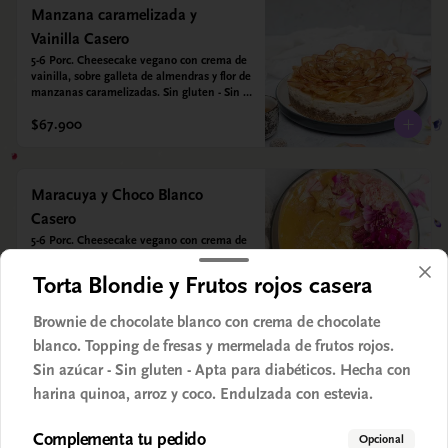
Manzana caramelizada y
Vainilla Casero
5-6 Porc. Cheesecake vegano con crema de 
vainilla, sobre galleta de almendras y flor de 
manzanas caramelizadas. Sin gluten - Sin 
azucar - Vegano.
$67.900
Maracuya y Choco Blanco
Casero
5-6 Porc. Cheesecake vegano con crema de 
chocolate blanco, sobre galleta de 
almendras y mermelada de maracuya. Sin 
Torta Blondie y Frutos rojos casera
gluten - Sin azucar - Vegano.
$67.900
Brownie de chocolate blanco con crema de chocolate
blanco. Topping de fresas y mermelada de frutos rojos.
Sin azúcar - Sin gluten - Apta para diabéticos. Hecha con
Matcha Limón Pistachos Casero
harina quinoa, arroz y coco. Endulzada con estevia.
5-6 Porc. Cheesecake vegano con crema de 
té matcha y limón sobre galleta de 
almendras y pistachos crocantes. Sin gluten 
Complementa tu pedido
Opcional
- Sin azucar - Vegano.