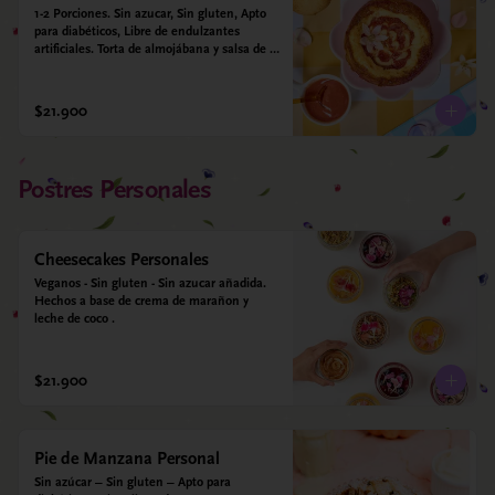
1-2 Porciones. Sin azucar, Sin gluten, Apto 
para diabéticos, Libre de endulzantes 
artificiales. Torta de almojábana y salsa de 
guayaba: Harina de maíz, almidón de yuca, 
almidón de maíz, huevo, queso campesino, 
alulosa, leche deslactosada, leche de coco, 
$21.900
vainilla. Salsa de guayaba: Guayaba y 
alulosa.
Postres Personales
Cheesecakes Personales
Veganos - Sin gluten - Sin azucar añadida. 
Hechos a base de crema de marañon y 
leche de coco .
$21.900
Pie de Manzana Personal
Sin azúcar – Sin gluten – Apto para 