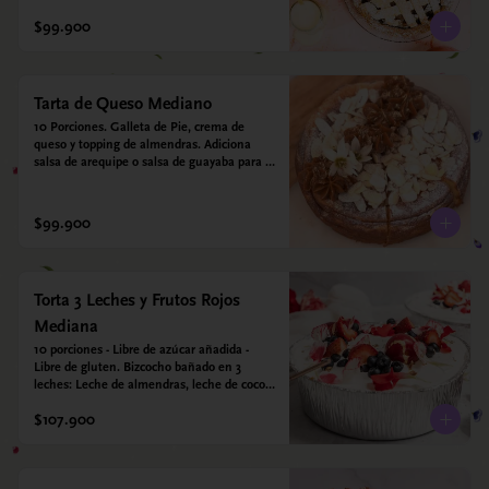
crujiente. Viene con crema inglesa a base 
de leche de coco y que envuelve todos los 
$99.900
sabores.
Tarta de Queso Mediano
10 Porciones. Galleta de Pie, crema de 
queso y topping de almendras. Adiciona 
salsa de arequipe o salsa de guayaba para 
acompañar. Sin azucar - Sin gluten - Apto 
para diabéticos.
$99.900
Torta 3 Leches y Frutos Rojos
Mediana
10 porciones - Libre de azúcar añadida - 
Libre de gluten. Bizcocho bañado en 3 
leches: Leche de almendras, leche de coco y 
leche condensada de almendras. Bizcocho: 
$107.900
Harina de arroz, harina de quinoa, huevo, 
leche de almendras, aceite girasol, leche de 
coco, estevia 95%, miel de agave 5% 
esencia de vainilla.  Crema: Chantilly 