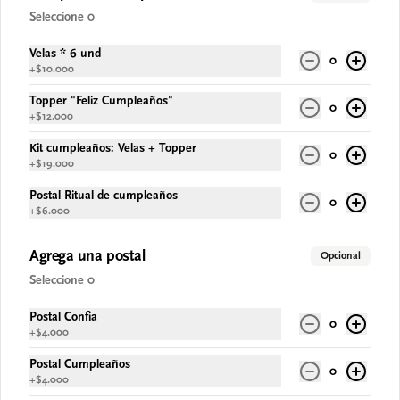
Seleccione 0
$67.900
Velas * 6 und
0
+
$10.000
Topper "Feliz Cumpleaños"
0
+
$12.000
Kit cumpleaños: Velas + Topper
0
+
$19.000
Postal Ritual de cumpleaños
0
+
$6.000
Agrega una postal
Opcional
Conócenos
Seleccione 0
Despacho
Postal Confia
0
Términos y condiciones
+
$4.000
Política de privacidad
Postal Cumpleaños
0
+
$4.000
Redes sociales