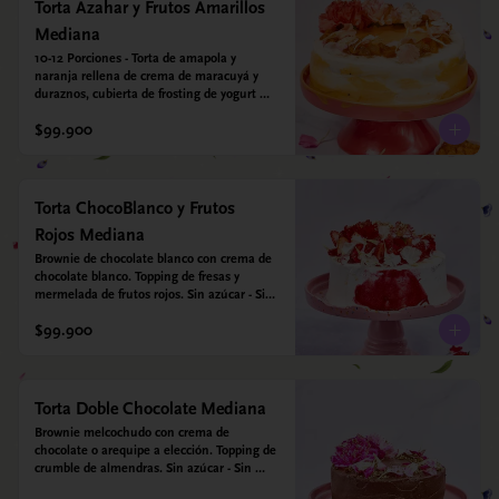
vegetal *contiene un derivado de proteína 
Torta Azahar y Frutos Amarillos
láctea conocido como caseína. Topping: 
Mediana
Fresas y Arándanos.
10-12 Porciones - Torta de amapola y 
naranja rellena de crema de maracuyá y 
duraznos, cubierta de frosting de yogurt 
griego. Opcional: Agregale espejo con 
$99.900
leyenda para mamá. Sin azúcar - Sin gluten 
- Apto para diabeticos
Torta ChocoBlanco y Frutos
Rojos Mediana
Brownie de chocolate blanco con crema de 
chocolate blanco. Topping de fresas y 
mermelada de frutos rojos. Sin azúcar - Sin 
gluten - Apta para diabéticos.
$99.900
Torta Doble Chocolate Mediana
Brownie melcochudo con crema de 
chocolate o arequipe a elección. Topping de 
crumble de almendras. Sin azúcar - Sin 
gluten - Apta para diabéticos.