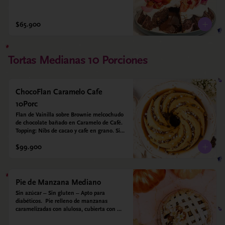
$65.900
Tortas Medianas 10 Porciones
ChocoFlan Caramelo Cafe
10Porc
Flan de Vainilla sobre Brownie melcochudo 
de chocolate bañado en Caramelo de Café. 
Topping: Nibs de cacao y cafe en grano. Sin 
azúcar añadido - Sin gluten - Apto para 
$99.900
diabéticos
Pie de Manzana Mediano
Sin azúcar – Sin gluten – Apto para 
diabéticos.  Pie relleno de manzanas 
caramelizadas con alulosa, cubierta con 
tiras de galleta que le dan ese toque 