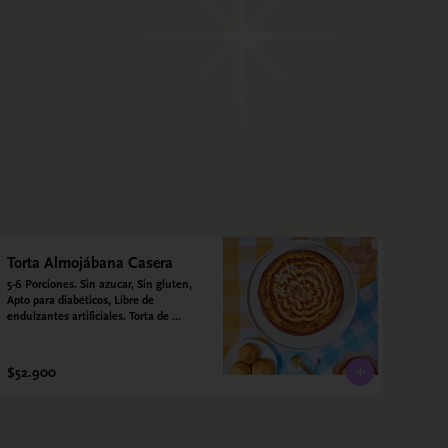
Torta Almojábana Casera
5-6 Porciones. Sin azucar, Sin gluten, 
Apto para diabéticos, Libre de 
endulzantes artificiales. Torta de 
almojábana y salsa de guayaba: Harina 
de maíz, almidón de yuca, almidón de 
maíz, huevo, queso campesino, 
$52.900
alulosa, leche deslactosada, leche de 
coco, vainilla. Salsa de guayaba: 
Guayaba y alulosa.