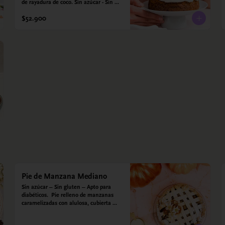
de rayadura de coco. Sin azúcar - Sin 
gluten - Apta para diabéticos. Hechos 
$52.900
con harina quinoa, arroz y almendras. 
Endulzada con estevia.
Pie de Manzana Mediano
Sin azúcar – Sin gluten – Apto para 
diabéticos.  Pie relleno de manzanas 
caramelizadas con alulosa, cubierta 
con tiras de galleta que le dan ese 
toque crujiente. Viene con crema 