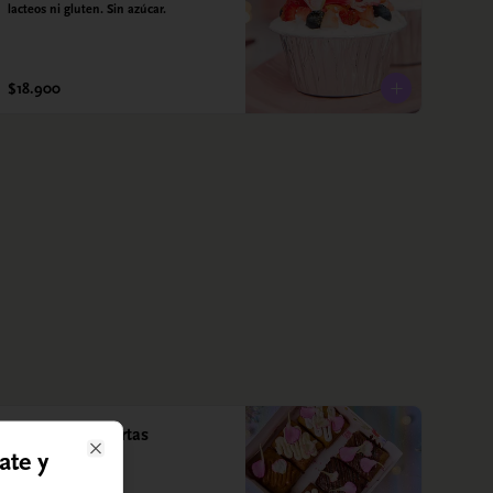
lacteos ni gluten. Sin azúcar.
$18.900
Caja *3 Mini Tortas
ate y
Close