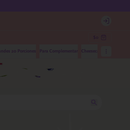
Login
$0
andes 20 Porciones
Para Complementar
Cheesecakes Medianos 10