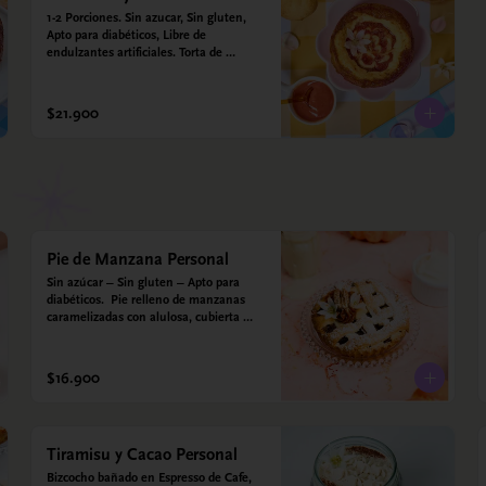
1-2 Porciones. Sin azucar, Sin gluten, 
Apto para diabéticos, Libre de 
endulzantes artificiales. Torta de 
almojábana y salsa de guayaba: Harina 
de maíz, almidón de yuca, almidón de 
maíz, huevo, queso campesino, 
$21.900
alulosa, leche deslactosada, leche de 
coco, vainilla. Salsa de guayaba: 
Guayaba y alulosa.
Pie de Manzana Personal
Sin azúcar – Sin gluten – Apto para 
diabéticos.  Pie relleno de manzanas 
caramelizadas con alulosa, cubierta 
con tiras de galleta que le dan ese 
toque crujiente. Viene con crema 
inglesa a base de leche de coco y que 
$16.900
envuelve todos los sabores.
Tiramisu y Cacao Personal
Bizcocho bañado en Espresso de Cafe, 