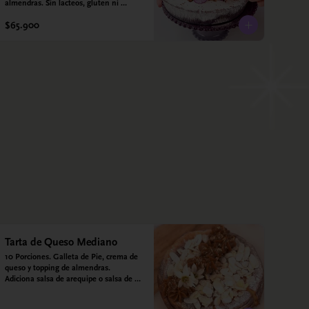
almendras. Sin lacteos, gluten ni 
azúcar.
$65.900
Tarta de Queso Mediano
10 Porciones. Galleta de Pie, crema de 
queso y topping de almendras. 
Adiciona salsa de arequipe o salsa de 
guayaba para acompañar. Sin azucar - 
Sin gluten - Apto para diabéticos.