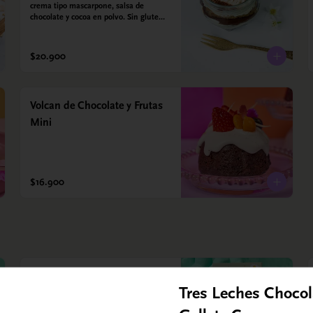
crema tipo mascarpone, salsa de 
chocolate y cocoa en polvo. Sin gluten - 
Sin azucar - Apto para diabéticos.
$20.900
Volcan de Chocolate y Frutas
Mini
$16.900
Barra Chocolate y Crumble
Tres Leches Chocol
de nueces
Sin azucar - sin gluten - apto para 