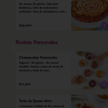
Sin azucar, Sin gluten, Apto para 
diabéticos, Libre de endulzantes 
artificiales. Torta de almojábana y salsa 
de guayaba: Harina de maíz, almidón 
de yuca, almidón de maíz, huevo, 
queso campesino, alulosa, leche 
$99.900
deslactosada, leche de coco, vainilla. 
Salsa de guayaba: Guayaba y alulosa.
Postres Personales
Cheesecakes Personales
Veganos - Sin gluten - Sin azucar 
añadida. Hechos a base de crema de 
marañon y leche de coco .
$21.900
Tarta de Queso Mini
2 Porciones. Galleta de Pie, crema de 