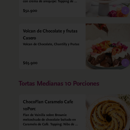
con crema de arequipe: Topping de 
nueces crocantes. Sin azúcar - Sin 
$52.900
gluten - Apta para diabéticos. Hechos 
con harina quinoa, arroz y coco. 
Endulzada con estevia.
Volcan de Chocolate y frutas
Casero
Volcan de Chocolate, Chantilly y Frutas
$65.900
Tortas Medianas 10 Porciones
ChocoFlan Caramelo Cafe
10Porc
Flan de Vainilla sobre Brownie 
melcochudo de chocolate bañado en 
Caramelo de Café. Topping: Nibs de 
cacao y cafe en grano. Sin azúcar 