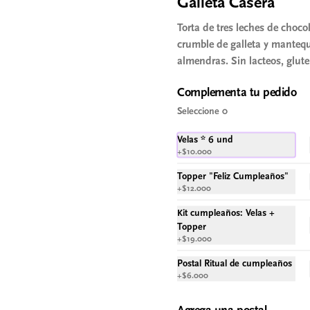
Galleta Casera
diabeticos - vegano - libre de 
endulcorantes artificiales. 70 gr Barra 
Torta de tres leches de chocol
chocolate oscuro 60% cacao, crumble 
$23.900
de nueces y almendras tostadas y sal 
crumble de galleta y mantequ
marina. Endulzada con alulosa.
almendras. Sin lacteos, glute
Donuts Keto
Complementa tu pedido
Donut horneada. SIN AZUCAR - SIN 
Seleccione 0
CARBOHIDRATOS - SIN GLUTEN - 
APTO PARA DIABETICOS - SIN 
LACTEOS. Ingredientes: Huevos, 
Velas * 6 und
harina de almendras, leche de 
+
$10.000
almendras, aceite de coco, xilitol, 
estevia y vainilla.
Topper "Feliz Cumpleaños"
+
$12.000
Kit cumpleaños: Velas +
Topper
+
$19.000
Postal Ritual de cumpleaños
+
$6.000