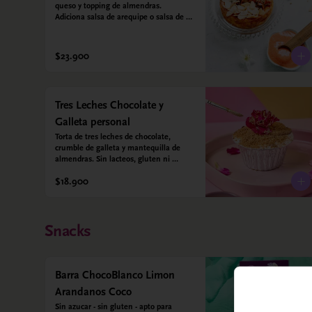
queso y topping de almendras. 
Adiciona salsa de arequipe o salsa de 
guayaba para acompañar. Sin azucar - 
Sin gluten - Apto para diabéticos.
$23.900
Tres Leches Chocolate y
Galleta personal
Torta de tres leches de chocolate, 
crumble de galleta y mantequilla de 
almendras. Sin lacteos, gluten ni 
azúcar.
$18.900
Snacks
Barra ChocoBlanco Limon
Arandanos Coco
Sin azucar - sin gluten - apto para 