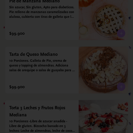
Pie de Manzana Mediano
Sin azucar, Sin gluten, Apto para diabeticos.  
Pie relleno de manzanas caramelizadas con 
alulosa, cubierta con tiras de galleta que le 
dan ese toque crujiente. Viene con crema 
inglesa a base de leche de coco que 
envuelve todos los sabores.
$99.900
Tarta de Queso Mediano
10 Porciones. Galleta de Pie, crema de 
queso y topping de almendras. Adiciona 
salsa de arequipe o salsa de guayaba para 
acompañar. Sin azucar - Sin gluten - Apto 
para diabéticos.
$99.900
Torta 3 Leches y Frutos Rojos
Mediana
10 Porciones -Libre de azucar anadida - 
Libre de gluten. Bizcocho banado en 3 
leches: Leche de almendras, leche de coco y 