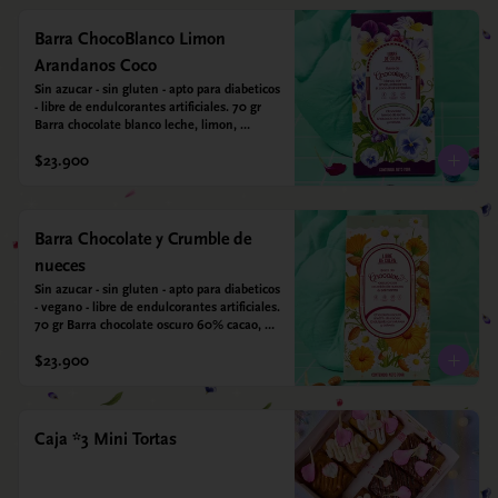
Barra ChocoBlanco Limon
Arandanos Coco
Sin azucar - sin gluten - apto para diabeticos 
- libre de endulcorantes artificiales. 70 gr 
Barra chocolate blanco leche, limon, 
arandanos y coco deshidratado. Endulzada 
$23.900
con alulosa.
Barra Chocolate y Crumble de
nueces
Sin azucar - sin gluten - apto para diabeticos 
- vegano - libre de endulcorantes artificiales. 
70 gr Barra chocolate oscuro 60% cacao, 
crumble de nueces y almendras tostadas y 
$23.900
sal marina. Endulzada con alulosa.
Caja *3 Mini Tortas