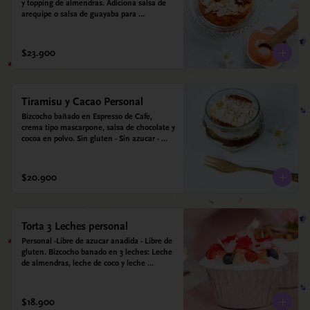
y topping de almendras. Adiciona salsa de 
arequipe o salsa de guayaba para 
acompañar. Sin azucar - Sin gluten - Apto 
para diabéticos.
$23.900
Tiramisu y Cacao Personal
Bizcocho bañado en Espresso de Cafe, 
crema tipo mascarpone, salsa de chocolate y 
cocoa en polvo. Sin gluten - Sin azucar - 
Apto para diabéticos.
$20.900
Torta 3 Leches personal
Personal -Libre de azucar anadida - Libre de 
gluten. Bizcocho banado en 3 leches: Leche 
de almendras, leche de coco y leche 
condensada de almendras. Bizcocho a base 
de Harina de arroz, harina de quinoa y 
endulzado con estevia 95%, miel de agave 
$18.900
5%.