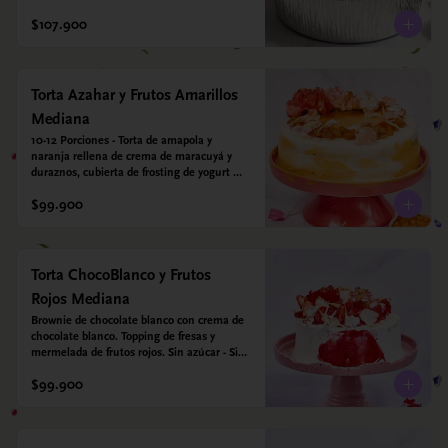
leche condensada de almendras. Bizcocho a 
$107.900
base de Harina de arroz, harina de quinoa y 
endulzado con estevia 95%, miel de agave 
5%.
Torta Azahar y Frutos Amarillos
Mediana
10-12 Porciones - Torta de amapola y 
naranja rellena de crema de maracuyá y 
duraznos, cubierta de frosting de yogurt 
griego. Opcional: Agregale espejo con 
$99.900
leyenda para mamá. Sin azúcar - Sin gluten 
- Apto para diabeticos
Torta ChocoBlanco y Frutos
Rojos Mediana
Brownie de chocolate blanco con crema de 
chocolate blanco. Topping de fresas y 
mermelada de frutos rojos. Sin azúcar - Sin 
gluten - Apta para diabéticos.
$99.900