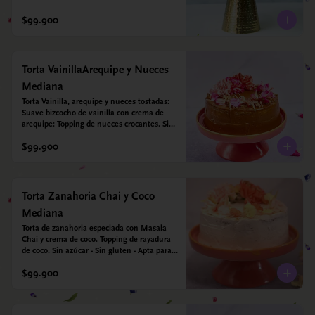
$99.900
Torta VainillaArequipe y Nueces
Mediana
Torta Vainilla, arequipe y nueces tostadas: 
Suave bizcocho de vainilla con crema de 
arequipe: Topping de nueces crocantes. Sin 
azúcar - Sin gluten - Apta para diabéticos.
$99.900
Torta Zanahoria Chai y Coco
Mediana
Torta de zanahoria especiada con Masala 
Chai y crema de coco. Topping de rayadura 
de coco. Sin azúcar - Sin gluten - Apta para 
diabéticos. Hechos con harina quinoa, arroz 
$99.900
y almendras. Endulzada con estevia.