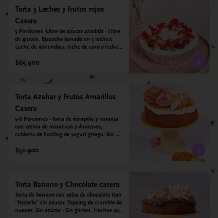
Torta 3 Leches y frutos rojos
Casera
5 Porciones -Libre de azucar anadida - Libre 
de gluten. Bizcocho banado en 3 leches: 
Leche de almendras, leche de coco y leche 
condensada de almendras. Bizcocho a base 
$65.900
de Harina de arroz, harina de quinoa y 
endulzado con estevia 95%, miel de agave 
5%.
Torta Azahar y Frutos Amarillos
Casera
5-6 Porciones - Torta de amapola y naranja 
con crema de maracuyá y duraznos, 
cubierta de frosting de yogurt griego. Sin 
azúcar - Sin gluten - Apto para diabeticos
$52.900
Torta Banano y Chocolate casera
Torta de banano con salsa de chocolate tipo 
"Nutella" sin azucar. Topping de crumble de 
nueces. Sin azúcar - Sin gluten. Hechos con 