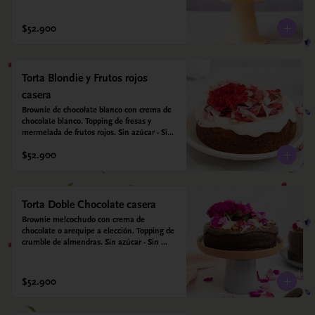
harina quinoa, arroz y almendras. 
Endulzada con estevia.
$52.900
Torta Blondie y Frutos rojos
casera
Brownie de chocolate blanco con crema de 
chocolate blanco. Topping de fresas y 
mermelada de frutos rojos. Sin azúcar - Sin 
gluten - Apta para diabéticos. Hecha con 
$52.900
harina quinoa, arroz y coco. Endulzada con 
estevia.
Torta Doble Chocolate casera
Brownie melcochudo con crema de 
chocolate o arequipe a elección. Topping de 
crumble de almendras. Sin azúcar - Sin 
gluten - Apta para diabéticos. Hechos con 
harina quinoa, arroz y almendras. 
Endulzada con estevia.
$52.900