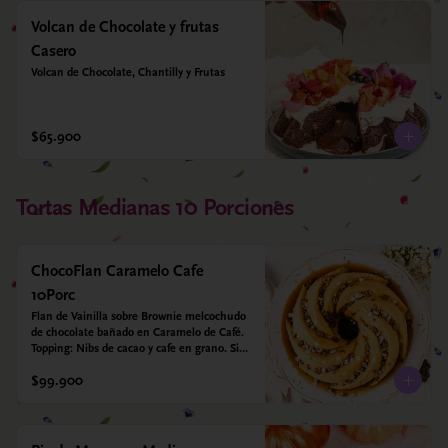
Volcan de Chocolate y frutas
Casero
Volcan de Chocolate, Chantilly y Frutas
$65.900
Tortas Medianas 10 Porciones
ChocoFlan Caramelo Cafe
10Porc
Flan de Vainilla sobre Brownie melcochudo 
de chocolate bañado en Caramelo de Café. 
Topping: Nibs de cacao y cafe en grano. Sin 
azúcar añadido - Sin gluten - Apto para 
$99.900
diabéticos