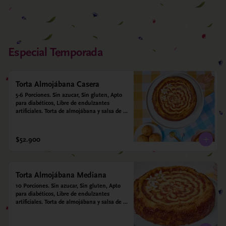
Especial Temporada
Torta Almojábana Casera
5-6 Porciones. Sin azucar, Sin gluten, Apto 
para diabéticos, Libre de endulzantes 
artificiales. Torta de almojábana y salsa de 
guayaba: Harina de maíz, almidón de yuca, 
almidón de maíz, huevo, queso campesino, 
alulosa, leche deslactosada, leche de coco, 
$52.900
vainilla. Salsa de guayaba: Guayaba y 
alulosa.
Torta Almojábana Mediana
10 Porciones. Sin azucar, Sin gluten, Apto 
para diabéticos, Libre de endulzantes 
artificiales. Torta de almojábana y salsa de 
guayaba: Harina de maíz, almidón de yuca, 
almidón de maíz, huevo, queso campesino, 