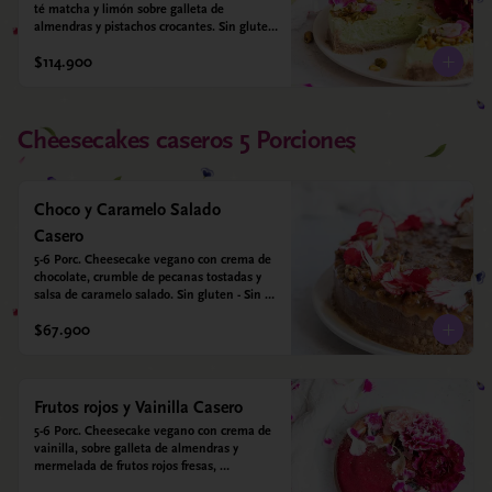
té matcha y limón sobre galleta de 
almendras y pistachos crocantes. Sin gluten 
- Sin azucar - Vegano.
$114.900
Cheesecakes caseros 5 Porciones
Choco y Caramelo Salado
Casero
5-6 Porc. Cheesecake vegano con crema de 
chocolate, crumble de pecanas tostadas y 
salsa de caramelo salado. Sin gluten - Sin 
azucar - Vegano.
$67.900
Frutos rojos y Vainilla Casero
5-6 Porc. Cheesecake vegano con crema de 
vainilla, sobre galleta de almendras y 
mermelada de frutos rojos fresas, 
arándanos, frambuesas y moras. Sin gluten 