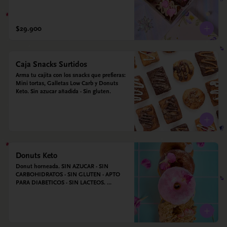
$29.900
Caja Snacks Surtidos
Arma tu cajita con los snacks que prefieras: 
Mini tortas, Galletas Low Carb y Donuts 
Keto. Sin azucar añadida - Sin gluten.
Donuts Keto
Donut horneada. SIN AZUCAR - SIN 
CARBOHIDRATOS - SIN GLUTEN - APTO 
PARA DIABETICOS - SIN LACTEOS. 
Ingredientes: Huevos, harina de almendras, 
leche de almendras, aceite de coco, xilitol, 
estevia y vainilla.