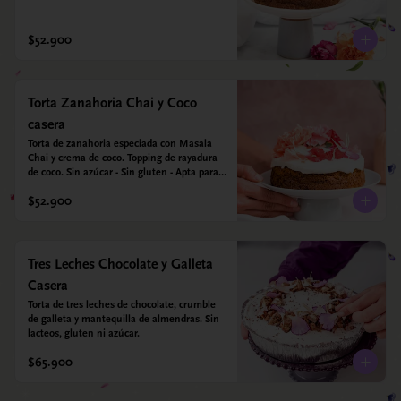
azúcar - Sin gluten - Apta para diabéticos. 
Hechos con harina quinoa, arroz y coco. 
Endulzada con estevia.
$52.900
Torta Zanahoria Chai y Coco
casera
Torta de zanahoria especiada con Masala 
Chai y crema de coco. Topping de rayadura 
de coco. Sin azúcar - Sin gluten - Apta para 
diabéticos. Hechos con harina quinoa, arroz 
$52.900
y almendras. Endulzada con estevia.
Tres Leches Chocolate y Galleta
Casera
Torta de tres leches de chocolate, crumble 
de galleta y mantequilla de almendras. Sin 
lacteos, gluten ni azúcar.
$65.900