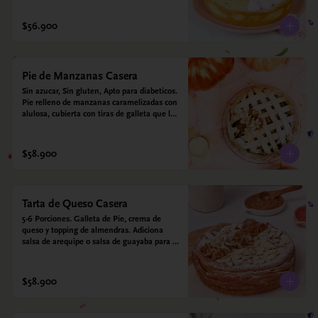
$56.900
Pie de Manzanas Casera
Sin azucar, Sin gluten, Apto para diabeticos.  
Pie relleno de manzanas caramelizadas con 
alulosa, cubierta con tiras de galleta que le 
dan ese toque crujiente. Viene con crema 
inglesa a base de leche de coco que 
envuelve todos los sabores.
$58.900
Tarta de Queso Casera
5-6 Porciones. Galleta de Pie, crema de 
queso y topping de almendras. Adiciona 
salsa de arequipe o salsa de guayaba para 
acompañar. Sin azucar - Sin gluten - Apto 
para diabéticos.
$58.900