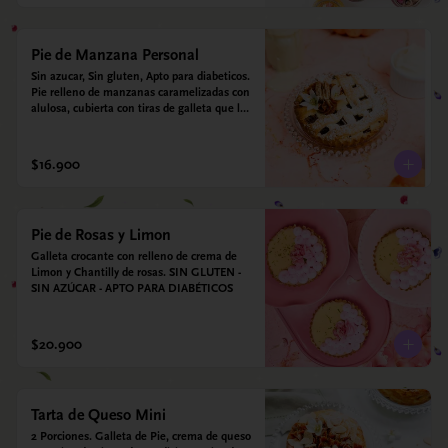
Pie de Manzana Personal
Sin azucar, Sin gluten, Apto para diabeticos.  
Pie relleno de manzanas caramelizadas con 
alulosa, cubierta con tiras de galleta que le 
dan ese toque crujiente. Viene con crema 
inglesa a base de leche de coco que 
envuelve todos los sabores.
$16.900
Pie de Rosas y Limon
Galleta crocante con relleno de crema de 
Limon y Chantilly de rosas. SIN GLUTEN - 
SIN AZÚCAR - APTO PARA DIABÉTICOS
$20.900
Tarta de Queso Mini
2 Porciones. Galleta de Pie, crema de queso 