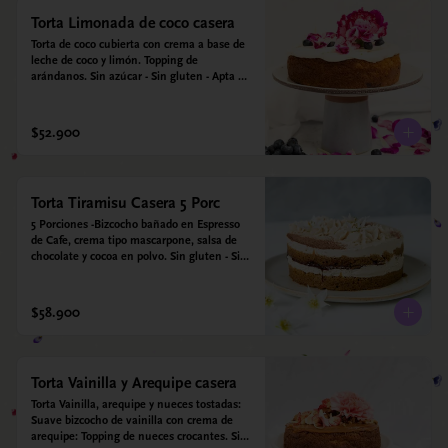
Torta Limonada de coco casera
Torta de coco cubierta con crema a base de 
leche de coco y limón. Topping de 
arándanos. Sin azúcar - Sin gluten - Apta 
para diabéticos. Hechos con harina quinoa, 
arroz y coco. Endulzada con estevia.
$52.900
Torta Tiramisu Casera 5 Porc
5 Porciones -Bizcocho bañado en Espresso 
de Cafe, crema tipo mascarpone, salsa de 
chocolate y cocoa en polvo. Sin gluten - Sin 
azucar - Apto para diabéticos.
$58.900
Torta Vainilla y Arequipe casera
Torta Vainilla, arequipe y nueces tostadas: 
Suave bizcocho de vainilla con crema de 
arequipe: Topping de nueces crocantes. Sin 