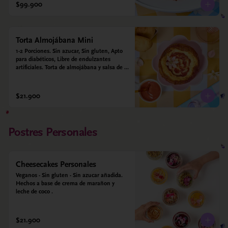
alulosa, leche deslactosada, leche de coco, 
$99.900
vainilla. Salsa de guayaba: Guayaba y 
alulosa.
Torta Almojábana Mini
1-2 Porciones. Sin azucar, Sin gluten, Apto 
para diabéticos, Libre de endulzantes 
artificiales. Torta de almojábana y salsa de 
guayaba: Harina de maíz, almidón de yuca, 
almidón de maíz, huevo, queso campesino, 
alulosa, leche deslactosada, leche de coco, 
$21.900
vainilla. Salsa de guayaba: Guayaba y 
alulosa.
Postres Personales
Cheesecakes Personales
Veganos - Sin gluten - Sin azucar añadida. 
Hechos a base de crema de marañon y 
leche de coco .
$21.900