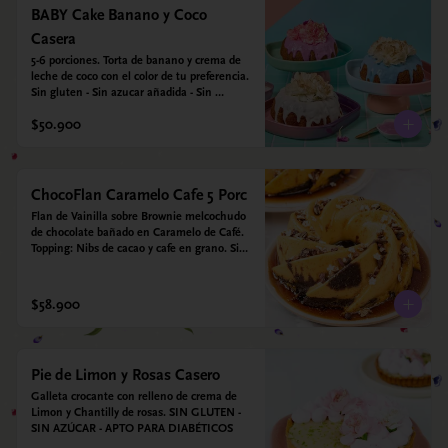
BABY Cake Banano y Coco
Casera
5-6 porciones. Torta de banano y crema de 
leche de coco con el color de tu preferencia. 
Sin gluten - Sin azucar añadida - Sin 
endulzantes - Sin colorantes artificiales - Sin 
$50.900
Lacteos
ChocoFlan Caramelo Cafe 5 Porc
Flan de Vainilla sobre Brownie melcochudo 
de chocolate bañado en Caramelo de Café. 
Topping: Nibs de cacao y cafe en grano. Sin 
azúcar añadido - Sin gluten - Apto para 
diabéticos
$58.900
Pie de Limon y Rosas Casero
Galleta crocante con relleno de crema de 
Limon y Chantilly de rosas. SIN GLUTEN - 
SIN AZÚCAR - APTO PARA DIABÉTICOS