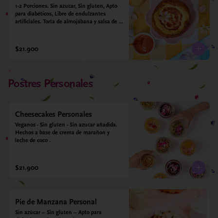
1-2 Porciones. Sin azucar, Sin gluten, Apto 
para diabéticos, Libre de endulzantes 
artificiales. Torta de almojábana y salsa de 
guayaba: Harina de maíz, almidón de yuca, 
almidón de maíz, huevo, queso campesino, 
alulosa, leche deslactosada, leche de coco, 
$21.900
vainilla. Salsa de guayaba: Guayaba y 
alulosa.
Postres Personales
Cheesecakes Personales
Veganos - Sin gluten - Sin azucar añadida. 
Hechos a base de crema de marañon y 
leche de coco .
$21.900
Pie de Manzana Personal
Sin azúcar – Sin gluten – Apto para 