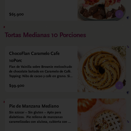
$65.900
Tortas Medianas 10 Porciones
ChocoFlan Caramelo Cafe
10Porc
Flan de Vainilla sobre Brownie melcochudo 
de chocolate bañado en Caramelo de Café. 
Topping: Nibs de cacao y cafe en grano. Sin 
azúcar añadido - Sin gluten - Apto para 
$99.900
diabéticos
Pie de Manzana Mediano
Sin azúcar – Sin gluten – Apto para 
diabéticos.  Pie relleno de manzanas 
caramelizadas con alulosa, cubierta con 
tiras de galleta que le dan ese toque 