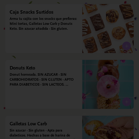
Caja Snacks Surtidos
Arma tu cajita con los snacks que prefieras: 
Mini tortas, Galletas Low Carb y Donuts 
Keto. Sin azucar añadida - Sin gluten.
Donuts Keto
Donut horneada. SIN AZUCAR - SIN 
CARBOHIDRATOS - SIN GLUTEN - APTO 
PARA DIABETICOS - SIN LACTEOS. 
Ingredientes: Huevos, harina de almendras, 
leche de almendras, aceite de coco, xilitol, 
estevia y vainilla.
Galletas Low Carb
Sin azucar - Sin gluten - Apta para 
diabeticos. Hechas a base de harina de 