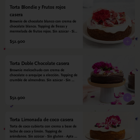
Torta Blondie y Frutos rojos
casera
Brownie de chocolate blanco con crema de 
chocolate blanco. Topping de fresas y 
mermelada de frutos rojos. Sin azúcar - Sin 
gluten - Apta para diabéticos. Hecha con 
$52.900
harina quinoa, arroz y coco. Endulzada con 
estevia.
Torta Doble Chocolate casera
Brownie melcochudo con crema de 
chocolate o arequipe a elección. Topping de 
crumble de almendras. Sin azúcar - Sin 
gluten - Apta para diabéticos. Hechos con 
harina quinoa, arroz y almendras. 
Endulzada con estevia.
$52.900
Torta Limonada de coco casera
Torta de coco cubierta con crema a base de 
leche de coco y limón. Topping de 
arándanos. Sin azúcar - Sin gluten - Apta 