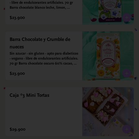
- libre de endulcorantes artificiales. 70 gr 
Barra chocolate blanco leche, limon, 
arandanos y coco deshidratado. Endulzada 
$23.900
con alulosa.
Barra Chocolate y Crumble de
nueces
Sin azucar - sin gluten - apto para diabeticos 
- vegano - libre de endulcorantes artificiales. 
70 gr Barra chocolate oscuro 60% cacao, 
crumble de nueces y almendras tostadas y 
$23.900
sal marina. Endulzada con alulosa.
Caja *3 Mini Tortas
$29.900