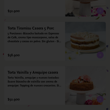
para diabéticos. Hechos con harina quinoa, 
arroz y coco. Endulzada con estevia.
$52.900
Torta Tiramisu Casera 5 Porc
5 Porciones -Bizcocho bañado en Espresso 
de Cafe, crema tipo mascarpone, salsa de 
chocolate y cocoa en polvo. Sin gluten - Sin 
azucar - Apto para diabéticos.
$58.900
Torta Vainilla y Arequipe casera
Torta Vainilla, arequipe y nueces tostadas: 
Suave bizcocho de vainilla con crema de 
arequipe: Topping de nueces crocantes. Sin 
azúcar - Sin gluten - Apta para diabéticos. 
Hechos con harina quinoa, arroz y coco. 
Endulzada con estevia.
$52.900