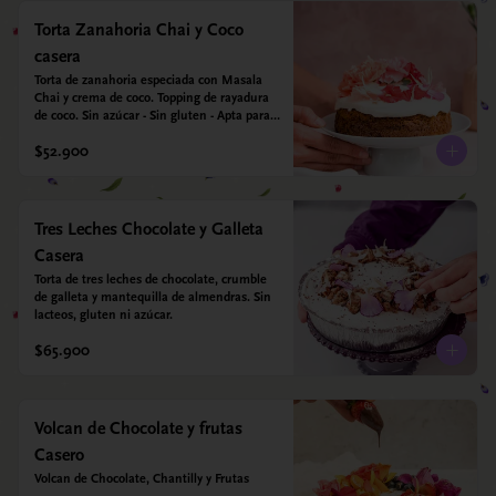
Torta Zanahoria Chai y Coco
casera
Torta de zanahoria especiada con Masala 
Chai y crema de coco. Topping de rayadura 
de coco. Sin azúcar - Sin gluten - Apta para 
diabéticos. Hechos con harina quinoa, arroz 
$52.900
y almendras. Endulzada con estevia.
Tres Leches Chocolate y Galleta
Casera
Torta de tres leches de chocolate, crumble 
de galleta y mantequilla de almendras. Sin 
lacteos, gluten ni azúcar.
$65.900
Volcan de Chocolate y frutas
Casero
Volcan de Chocolate, Chantilly y Frutas