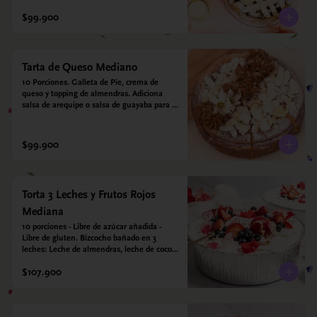
crujiente. Viene con crema inglesa a base 
de leche de coco y que envuelve todos los 
$99.900
sabores.
Tarta de Queso Mediano
10 Porciones. Galleta de Pie, crema de 
queso y topping de almendras. Adiciona 
salsa de arequipe o salsa de guayaba para 
acompañar. Sin azucar - Sin gluten - Apto 
para diabéticos.
$99.900
Torta 3 Leches y Frutos Rojos
Mediana
10 porciones - Libre de azúcar añadida - 
Libre de gluten. Bizcocho bañado en 3 
leches: Leche de almendras, leche de coco y 
leche condensada de almendras. Bizcocho: 
$107.900
Harina de arroz, harina de quinoa, huevo, 
leche de almendras, aceite girasol, leche de 
coco, estevia 95%, miel de agave 5% 
esencia de vainilla.  Crema: Chantilly 