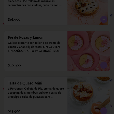
diabéticos.  Pie relleno de manzanas 
caramelizadas con alulosa, cubierta con 
tiras de galleta que le dan ese toque 
crujiente. Viene con crema inglesa a base 
de leche de coco y que envuelve todos los 
$16.900
sabores.
Pie de Rosas y Limon
Galleta crocante con relleno de crema de 
Limon y Chantilly de rosas. SIN GLUTEN - 
SIN AZÚCAR - APTO PARA DIABÉTICOS
$20.900
Tarta de Queso Mini
2 Porciones. Galleta de Pie, crema de queso 
y topping de almendras. Adiciona salsa de 
arequipe o salsa de guayaba para 
acompañar. Sin azucar - Sin gluten - Apto 
para diabéticos.
$23.900