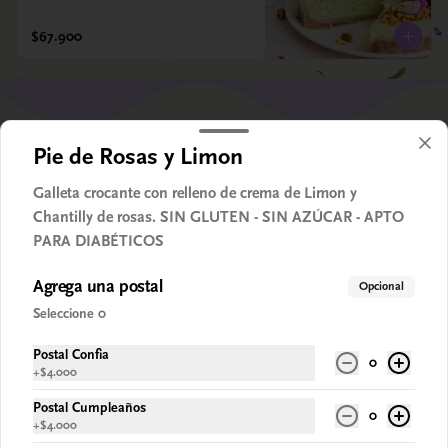
$67.900
Pie de Rosas y Limon
Galleta crocante con relleno de crema de Limon y
Chantilly de rosas. SIN GLUTEN - SIN AZÚCAR - APTO
PARA DIABÉTICOS
Agrega una postal
Opcional
Conócenos
Seleccione 0
Despacho
Postal Confia
0
Términos y condiciones
+
$4.000
Política de privacidad
Postal Cumpleaños
0
+
$4.000
Redes sociales