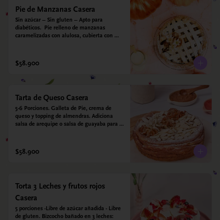
Pie de Manzanas Casera
Sin azúcar – Sin gluten – Apto para 
diabéticos.  Pie relleno de manzanas 
caramelizadas con alulosa, cubierta con 
tiras de galleta que le dan ese toque 
crujiente. Viene con crema inglesa a base 
de leche de coco y que envuelve todos los 
$58.900
sabores.
Tarta de Queso Casera
5-6 Porciones. Galleta de Pie, crema de 
queso y topping de almendras. Adiciona 
salsa de arequipe o salsa de guayaba para 
acompañar. Sin azucar - Sin gluten - Apto 
para diabéticos.
$58.900
Torta 3 Leches y frutos rojos
Casera
5 porciones -Libre de azúcar añadida - Libre 
de gluten. Bizcocho bañado en 3 leches: 