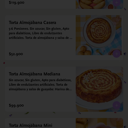
$119.900
Torta Almojábana Casera
5-6 Porciones. Sin azucar, Sin gluten, Apto 
para diabéticos, Libre de endulzantes 
artificiales. Torta de almojábana y salsa de 
guayaba: Harina de maíz, almidón de yuca, 
almidón de maíz, huevo, queso campesino, 
alulosa, leche deslactosada, leche de coco, 
$52.900
vainilla. Salsa de guayaba: Guayaba y 
alulosa.
Torta Almojábana Mediana
Sin azucar, Sin gluten, Apto para diabéticos, 
Libre de endulzantes artificiales. Torta de 
almojábana y salsa de guayaba: Harina de 
maíz, almidón de yuca, almidón de maíz, 
huevo, queso campesino, alulosa, leche 
deslactosada, leche de coco, vainilla. Salsa 
$99.900
de guayaba: Guayaba y alulosa.
Torta Almojábana Mini