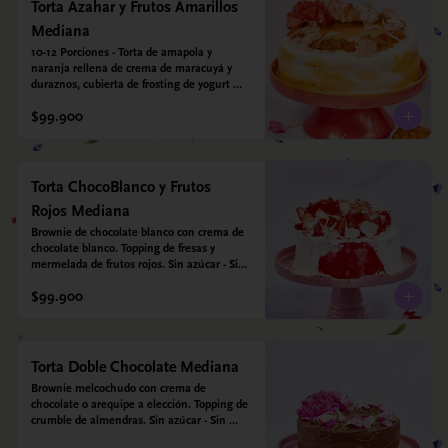
vegetal *contiene un derivado de proteína 
Torta Azahar y Frutos Amarillos
láctea conocido como caseína. Topping: 
Mediana
Fresas y Arándanos.
10-12 Porciones - Torta de amapola y 
naranja rellena de crema de maracuyá y 
duraznos, cubierta de frosting de yogurt 
griego. Opcional: Agregale espejo con 
$99.900
leyenda para mamá. Sin azúcar - Sin gluten 
- Apto para diabeticos
Torta ChocoBlanco y Frutos
Rojos Mediana
Brownie de chocolate blanco con crema de 
chocolate blanco. Topping de fresas y 
mermelada de frutos rojos. Sin azúcar - Sin 
gluten - Apta para diabéticos.
$99.900
Torta Doble Chocolate Mediana
Brownie melcochudo con crema de 
chocolate o arequipe a elección. Topping de 
crumble de almendras. Sin azúcar - Sin 
gluten - Apta para diabéticos.