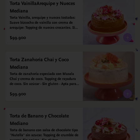
Torta VainillaArequipe y Nueces
Mediana
Torta Vainilla, arequipe y nueces tostadas: 
Suave bizcocho de vainilla con crema de 
arequipe: Topping de nueces crocantes. Sin 
azúcar - Sin gluten - Apta para diabéticos.
$99.900
Torta Zanahoria Chai y Coco
Mediana
Torta de zanahoria especiada con Masala 
Chai y crema de coco. Topping de rayadura 
de coco. Sin azúcar - Sin gluten - Apta para 
diabéticos. Hechos con harina quinoa, arroz 
$99.900
y almendras. Endulzada con estevia.
Torta de Banano y Chocolate
Mediano
Torta de banano con salsa de chocolate tipo 
"Nutella" sin azucar. Topping de crumble de 