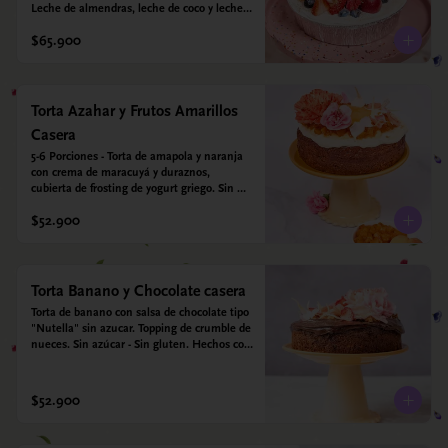
Leche de almendras, leche de coco y leche 
condensada de almendras. Bizcocho: Harina 
$65.900
de arroz, harina de quinoa, huevo, leche de 
almendras, aceite girasol, leche de coco, 
estevia 95%, miel de agave 5% esencia de 
vainilla.  Crema: Chantilly vegetal 
*contiene un derivado de proteína láctea 
Torta Azahar y Frutos Amarillos
conocido como caseína. Topping: Fresas y 
Casera
Arándanos.
5-6 Porciones - Torta de amapola y naranja 
con crema de maracuyá y duraznos, 
cubierta de frosting de yogurt griego. Sin 
azúcar - Sin gluten - Apto para diabeticos
$52.900
Torta Banano y Chocolate casera
Torta de banano con salsa de chocolate tipo 
"Nutella" sin azucar. Topping de crumble de 
nueces. Sin azúcar - Sin gluten. Hechos con 
harina quinoa, arroz y almendras. 
Endulzada con estevia.
$52.900