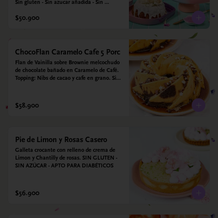
Sin gluten - Sin azucar añadida - Sin 
endulzantes - Sin colorantes artificiales - Sin 
$50.900
Lacteos
ChocoFlan Caramelo Cafe 5 Porc
Flan de Vainilla sobre Brownie melcochudo 
de chocolate bañado en Caramelo de Café. 
Topping: Nibs de cacao y cafe en grano. Sin 
azúcar añadido - Sin gluten - Apto para 
diabéticos
$58.900
Pie de Limon y Rosas Casero
Galleta crocante con relleno de crema de 
Limon y Chantilly de rosas. SIN GLUTEN - 
SIN AZÚCAR - APTO PARA DIABÉTICOS
$56.900