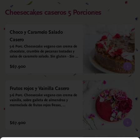
Cheesecakes caseros 5 Porciones
Choco y Caramelo Salado
Casero
5-6 Porc. Cheesecake vegano con crema de 
chocolate, crumble de pecanas tostadas y 
salsa de caramelo salado. Sin gluten - Sin 
azucar - Vegano.
$67.900
Frutos rojos y Vainilla Casero
5-6 Porc. Cheesecake vegano con crema de 
vainilla, sobre galleta de almendras y 
mermelada de frutos rojos fresas, 
arándanos, frambuesas y moras. Sin gluten 
- Sin azucar - Vegano.
$67.900