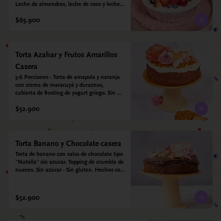
Leche de almendras, leche de coco y leche 
condensada de almendras. Bizcocho: Harina 
$65.900
de arroz, harina de quinoa, huevo, leche de 
almendras, aceite girasol, leche de coco, 
estevia 95%, miel de agave 5% esencia de 
vainilla.  Crema: Chantilly vegetal 
*contiene un derivado de proteína láctea 
Torta Azahar y Frutos Amarillos
conocido como caseína. Topping: Fresas y 
Casera
Arándanos.
5-6 Porciones - Torta de amapola y naranja 
con crema de maracuyá y duraznos, 
cubierta de frosting de yogurt griego. Sin 
azúcar - Sin gluten - Apto para diabeticos
$52.900
Torta Banano y Chocolate casera
Torta de banano con salsa de chocolate tipo 
"Nutella" sin azucar. Topping de crumble de 
nueces. Sin azúcar - Sin gluten. Hechos con 
harina quinoa, arroz y almendras. 
Endulzada con estevia.
$52.900