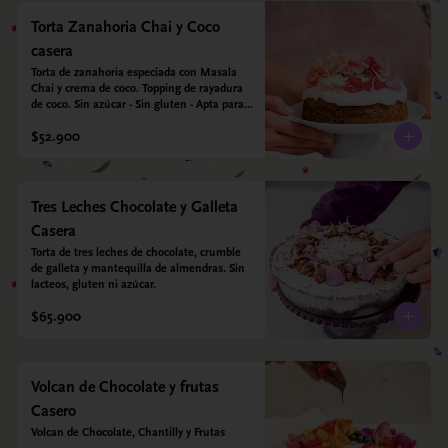
Torta Zanahoria Chai y Coco
casera
Torta de zanahoria especiada con Masala 
Chai y crema de coco. Topping de rayadura 
de coco. Sin azúcar - Sin gluten - Apta para 
diabéticos. Hechos con harina quinoa, arroz 
$52.900
y almendras. Endulzada con estevia.
Tres Leches Chocolate y Galleta
Casera
Torta de tres leches de chocolate, crumble 
de galleta y mantequilla de almendras. Sin 
lacteos, gluten ni azúcar.
$65.900
Volcan de Chocolate y frutas
Casero
Volcan de Chocolate, Chantilly y Frutas