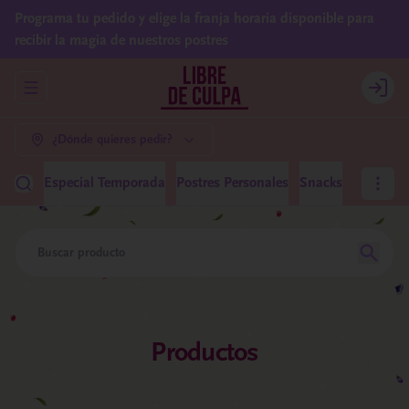
Programa tu pedido y elige la franja horaria disponible para
recibir la magia de nuestros postres
Abrir menu de navegación
Login
¿Dónde quieres pedir?
Especial Temporada
Postres Personales
Snacks
Tortas Ca
Productos