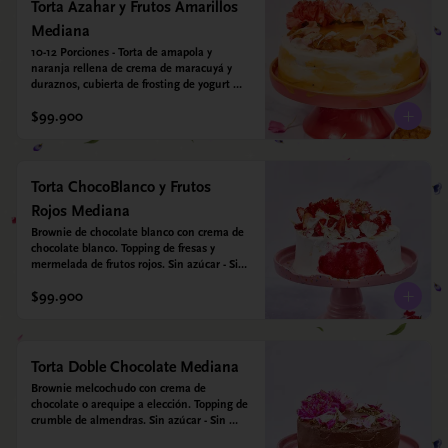
vegetal *contiene un derivado de proteína 
Torta Azahar y Frutos Amarillos
láctea conocido como caseína. Topping: 
Mediana
Fresas y Arándanos.
10-12 Porciones - Torta de amapola y 
naranja rellena de crema de maracuyá y 
duraznos, cubierta de frosting de yogurt 
griego. Opcional: Agregale espejo con 
$99.900
leyenda para mamá. Sin azúcar - Sin gluten 
- Apto para diabeticos
Torta ChocoBlanco y Frutos
Rojos Mediana
Brownie de chocolate blanco con crema de 
chocolate blanco. Topping de fresas y 
mermelada de frutos rojos. Sin azúcar - Sin 
gluten - Apta para diabéticos.
$99.900
Torta Doble Chocolate Mediana
Brownie melcochudo con crema de 
chocolate o arequipe a elección. Topping de 
crumble de almendras. Sin azúcar - Sin 
gluten - Apta para diabéticos.