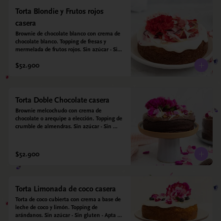
Torta Blondie y Frutos rojos
casera
Brownie de chocolate blanco con crema de 
chocolate blanco. Topping de fresas y 
mermelada de frutos rojos. Sin azúcar - Sin 
gluten - Apta para diabéticos. Hecha con 
$52.900
harina quinoa, arroz y coco. Endulzada con 
estevia.
Torta Doble Chocolate casera
Brownie melcochudo con crema de 
chocolate o arequipe a elección. Topping de 
crumble de almendras. Sin azúcar - Sin 
gluten - Apta para diabéticos. Hechos con 
harina quinoa, arroz y almendras. 
Endulzada con estevia.
$52.900
Torta Limonada de coco casera
Torta de coco cubierta con crema a base de 
leche de coco y limón. Topping de 
arándanos. Sin azúcar - Sin gluten - Apta 