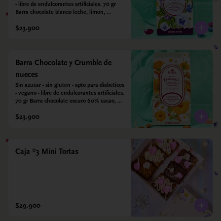
- libre de endulcorantes artificiales. 70 gr 
Barra chocolate blanco leche, limon, 
arandanos y coco deshidratado. Endulzada 
$23.900
con alulosa.
Barra Chocolate y Crumble de
nueces
Sin azucar - sin gluten - apto para diabeticos 
- vegano - libre de endulcorantes artificiales. 
70 gr Barra chocolate oscuro 60% cacao, 
crumble de nueces y almendras tostadas y 
$23.900
sal marina. Endulzada con alulosa.
Caja *3 Mini Tortas
$29.900