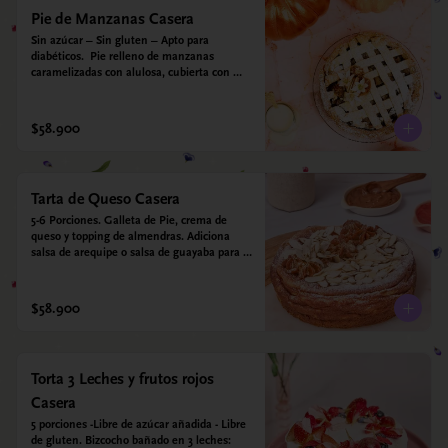
Pie de Manzanas Casera
Sin azúcar – Sin gluten – Apto para 
diabéticos.  Pie relleno de manzanas 
caramelizadas con alulosa, cubierta con 
tiras de galleta que le dan ese toque 
crujiente. Viene con crema inglesa a base 
de leche de coco y que envuelve todos los 
$58.900
sabores.
Tarta de Queso Casera
5-6 Porciones. Galleta de Pie, crema de 
queso y topping de almendras. Adiciona 
salsa de arequipe o salsa de guayaba para 
acompañar. Sin azucar - Sin gluten - Apto 
para diabéticos.
$58.900
Torta 3 Leches y frutos rojos
Casera
5 porciones -Libre de azúcar añadida - Libre 
de gluten. Bizcocho bañado en 3 leches: 