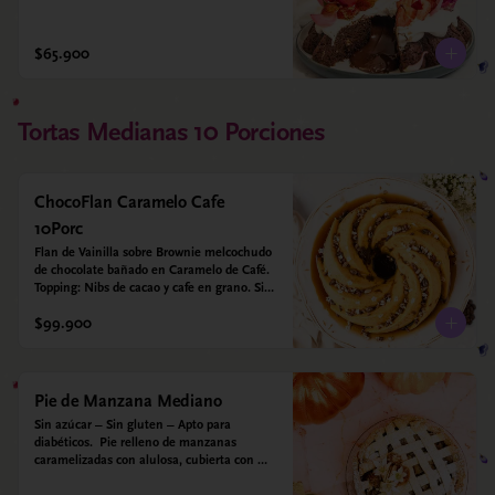
$65.900
Tortas Medianas 10 Porciones
ChocoFlan Caramelo Cafe
10Porc
Flan de Vainilla sobre Brownie melcochudo 
de chocolate bañado en Caramelo de Café. 
Topping: Nibs de cacao y cafe en grano. Sin 
azúcar añadido - Sin gluten - Apto para 
$99.900
diabéticos
Pie de Manzana Mediano
Sin azúcar – Sin gluten – Apto para 
diabéticos.  Pie relleno de manzanas 
caramelizadas con alulosa, cubierta con 
tiras de galleta que le dan ese toque 