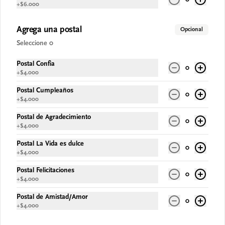
+
$6.000
$67.900
Agrega una postal
Opcional
Seleccione 0
Postal Confia
0
+
$4.000
Postal Cumpleaños
0
+
$4.000
Postal de Agradecimiento
0
+
$4.000
Postal La Vida es dulce
0
Conócenos
+
$4.000
Postal Felicitaciones
Despacho
0
+
$4.000
Términos y condiciones
Postal de Amistad/Amor
Política de privacidad
0
+
$4.000
Redes sociales