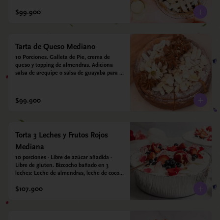
crujiente. Viene con crema inglesa a base 
de leche de coco y que envuelve todos los 
$99.900
sabores.
Tarta de Queso Mediano
10 Porciones. Galleta de Pie, crema de 
queso y topping de almendras. Adiciona 
salsa de arequipe o salsa de guayaba para 
acompañar. Sin azucar - Sin gluten - Apto 
para diabéticos.
$99.900
Torta 3 Leches y Frutos Rojos
Mediana
10 porciones - Libre de azúcar añadida - 
Libre de gluten. Bizcocho bañado en 3 
leches: Leche de almendras, leche de coco y 
leche condensada de almendras. Bizcocho: 
$107.900
Harina de arroz, harina de quinoa, huevo, 
leche de almendras, aceite girasol, leche de 
coco, estevia 95%, miel de agave 5% 
esencia de vainilla.  Crema: Chantilly 