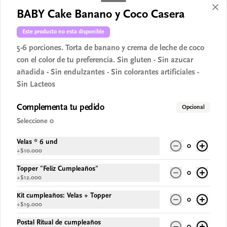
Manzana caramelizada y
BABY Cake Banano y Coco Casera
Vainilla Casero
5-6 Porc. Cheesecake vegano con crema de 
Este producto no esta disponible
vainilla, sobre galleta de almendras y flor de 
5-6 porciones. Torta de banano y crema de leche de coco
manzanas caramelizadas. Sin gluten - Sin 
azucar - Vegano.
con el color de tu preferencia. Sin gluten - Sin azucar
$67.900
añadida - Sin endulzantes - Sin colorantes artificiales -
Sin Lacteos
Maracuya y Choco Blanco
Complementa tu pedido
Opcional
Casero
Seleccione 0
5-6 Porc. Cheesecake vegano con crema de 
chocolate blanco, sobre galleta de 
almendras y mermelada de maracuya. Sin 
Velas * 6 und
0
gluten - Sin azucar - Vegano.
+
$10.000
$67.900
Topper "Feliz Cumpleaños"
0
+
$12.000
Matcha Limón Pistachos Casero
Kit cumpleaños: Velas + Topper
0
5-6 Porc. Cheesecake vegano con crema de 
+
$19.000
té matcha y limón sobre galleta de 
almendras y pistachos crocantes. Sin gluten 
Postal Ritual de cumpleaños
- Sin azucar - Vegano.
0