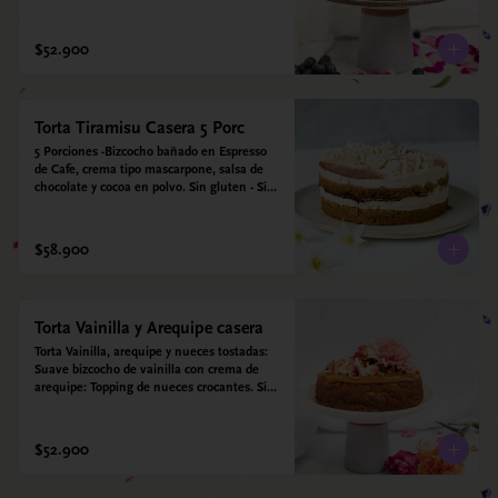
para diabéticos. Hechos con harina quinoa, 
arroz y coco. Endulzada con estevia.
$52.900
Torta Tiramisu Casera 5 Porc
5 Porciones -Bizcocho bañado en Espresso 
de Cafe, crema tipo mascarpone, salsa de 
chocolate y cocoa en polvo. Sin gluten - Sin 
azucar - Apto para diabéticos.
$58.900
Torta Vainilla y Arequipe casera
Torta Vainilla, arequipe y nueces tostadas: 
Suave bizcocho de vainilla con crema de 
arequipe: Topping de nueces crocantes. Sin 
azúcar - Sin gluten - Apta para diabéticos. 
Hechos con harina quinoa, arroz y coco. 
Endulzada con estevia.
$52.900