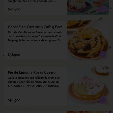
Sin gluten - Sin azucar añadida - Sin 
endulzantes - Sin colorantes artificiales - Sin 
$50.900
Lacteos
ChocoFlan Caramelo Cafe 5 Porc
Flan de Vainilla sobre Brownie melcochudo 
de chocolate bañado en Caramelo de Café. 
Topping: Nibs de cacao y cafe en grano. Sin 
azúcar añadido - Sin gluten - Apto para 
diabéticos
$58.900
Pie de Limon y Rosas Casero
Galleta crocante con relleno de crema de 
Limon y Chantilly de rosas. SIN GLUTEN - 
SIN AZÚCAR - APTO PARA DIABÉTICOS
$56.900