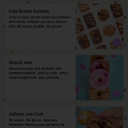
Caja Snacks Surtidos
Arma tu cajita con los snacks que prefieras: 
Mini tortas, Galletas Low Carb y Donuts 
Keto. Sin azucar añadida - Sin gluten.
Donuts Keto
Donut horneada. SIN AZUCAR - SIN 
CARBOHIDRATOS - SIN GLUTEN - APTO 
PARA DIABETICOS - SIN LACTEOS. 
Ingredientes: Huevos, harina de almendras, 
leche de almendras, aceite de coco, xilitol, 
estevia y vainilla.
Galletas Low Carb
Sin azucar - Sin gluten - Apta para 
diabeticos. Hechas a base de harina de 