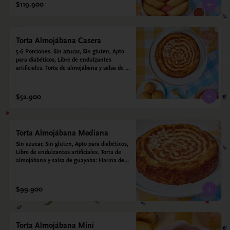
$119.900
Torta Almojábana Casera
5-6 Porciones. Sin azucar, Sin gluten, Apto 
para diabéticos, Libre de endulzantes 
artificiales. Torta de almojábana y salsa de 
guayaba: Harina de maíz, almidón de yuca, 
almidón de maíz, huevo, queso campesino, 
alulosa, leche deslactosada, leche de coco, 
$52.900
vainilla. Salsa de guayaba: Guayaba y 
alulosa.
Torta Almojábana Mediana
Sin azucar, Sin gluten, Apto para diabéticos, 
Libre de endulzantes artificiales. Torta de 
almojábana y salsa de guayaba: Harina de 
maíz, almidón de yuca, almidón de maíz, 
huevo, queso campesino, alulosa, leche 
deslactosada, leche de coco, vainilla. Salsa 
$99.900
de guayaba: Guayaba y alulosa.
Torta Almojábana Mini