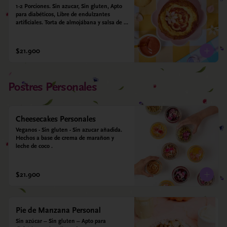
1-2 Porciones. Sin azucar, Sin gluten, Apto 
para diabéticos, Libre de endulzantes 
artificiales. Torta de almojábana y salsa de 
guayaba: Harina de maíz, almidón de yuca, 
almidón de maíz, huevo, queso campesino, 
alulosa, leche deslactosada, leche de coco, 
$21.900
vainilla. Salsa de guayaba: Guayaba y 
alulosa.
Postres Personales
Cheesecakes Personales
Veganos - Sin gluten - Sin azucar añadida. 
Hechos a base de crema de marañon y 
leche de coco .
$21.900
Pie de Manzana Personal
Sin azúcar – Sin gluten – Apto para 