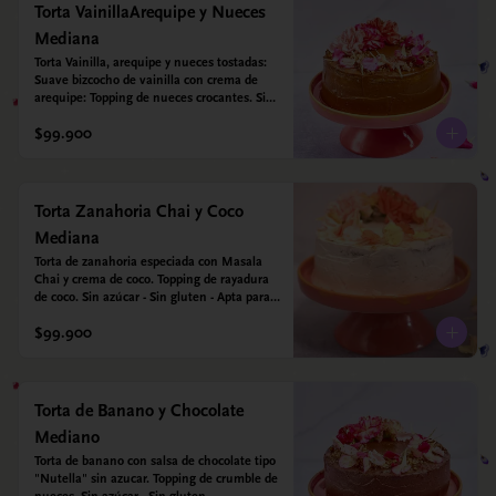
Torta VainillaArequipe y Nueces
Mediana
Torta Vainilla, arequipe y nueces tostadas: 
Suave bizcocho de vainilla con crema de 
arequipe: Topping de nueces crocantes. Sin 
azúcar - Sin gluten - Apta para diabéticos.
$99.900
Torta Zanahoria Chai y Coco
Mediana
Torta de zanahoria especiada con Masala 
Chai y crema de coco. Topping de rayadura 
de coco. Sin azúcar - Sin gluten - Apta para 
diabéticos. Hechos con harina quinoa, arroz 
$99.900
y almendras. Endulzada con estevia.
Torta de Banano y Chocolate
Mediano
Torta de banano con salsa de chocolate tipo 
"Nutella" sin azucar. Topping de crumble de 