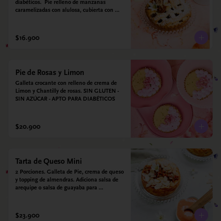
diabéticos.  Pie relleno de manzanas 
caramelizadas con alulosa, cubierta con 
tiras de galleta que le dan ese toque 
crujiente. Viene con crema inglesa a base 
de leche de coco y que envuelve todos los 
$16.900
sabores.
Pie de Rosas y Limon
Galleta crocante con relleno de crema de 
Limon y Chantilly de rosas. SIN GLUTEN - 
SIN AZÚCAR - APTO PARA DIABÉTICOS
$20.900
Tarta de Queso Mini
2 Porciones. Galleta de Pie, crema de queso 
y topping de almendras. Adiciona salsa de 
arequipe o salsa de guayaba para 
acompañar. Sin azucar - Sin gluten - Apto 
para diabéticos.
$23.900