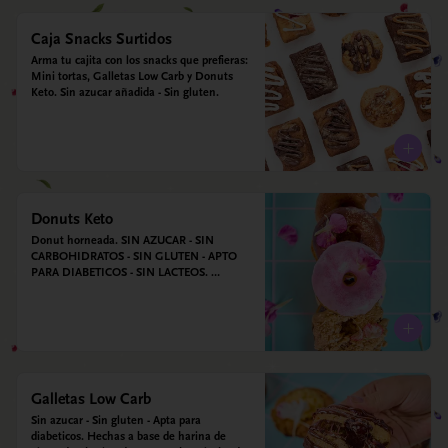
Caja Snacks Surtidos
Arma tu cajita con los snacks que prefieras: 
Mini tortas, Galletas Low Carb y Donuts 
Keto. Sin azucar añadida - Sin gluten.
Donuts Keto
Donut horneada. SIN AZUCAR - SIN 
CARBOHIDRATOS - SIN GLUTEN - APTO 
PARA DIABETICOS - SIN LACTEOS. 
Ingredientes: Huevos, harina de almendras, 
leche de almendras, aceite de coco, xilitol, 
estevia y vainilla.
Galletas Low Carb
Sin azucar - Sin gluten - Apta para 
diabeticos. Hechas a base de harina de 