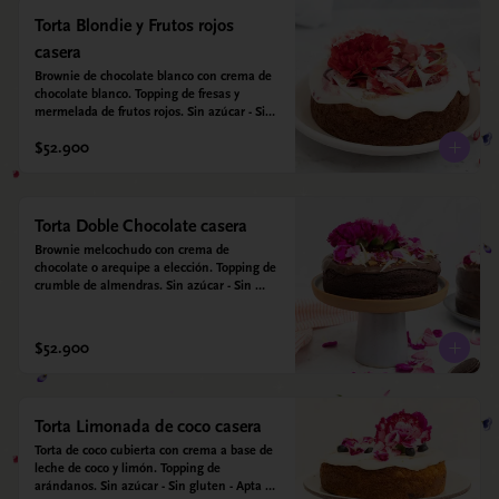
Torta Blondie y Frutos rojos
casera
Brownie de chocolate blanco con crema de 
chocolate blanco. Topping de fresas y 
mermelada de frutos rojos. Sin azúcar - Sin 
gluten - Apta para diabéticos. Hecha con 
$52.900
harina quinoa, arroz y coco. Endulzada con 
estevia.
Torta Doble Chocolate casera
Brownie melcochudo con crema de 
chocolate o arequipe a elección. Topping de 
crumble de almendras. Sin azúcar - Sin 
gluten - Apta para diabéticos. Hechos con 
harina quinoa, arroz y almendras. 
Endulzada con estevia.
$52.900
Torta Limonada de coco casera
Torta de coco cubierta con crema a base de 
leche de coco y limón. Topping de 
arándanos. Sin azúcar - Sin gluten - Apta 