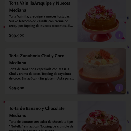
Torta VainillaArequipe y Nueces
Mediana
Torta Vainilla, arequipe y nueces tostadas: 
Suave bizcocho de vainilla con crema de 
arequipe: Topping de nueces crocantes. Sin 
azúcar - Sin gluten - Apta para diabéticos.
$99.900
Torta Zanahoria Chai y Coco
Mediana
Torta de zanahoria especiada con Masala 
Chai y crema de coco. Topping de rayadura 
de coco. Sin azúcar - Sin gluten - Apta para 
diabéticos. Hechos con harina quinoa, arroz 
$99.900
y almendras. Endulzada con estevia.
Torta de Banano y Chocolate
Mediano
Torta de banano con salsa de chocolate tipo 
"Nutella" sin azucar. Topping de crumble de 