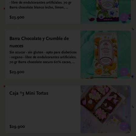
- libre de endulcorantes artificiales. 70 gr 
Barra chocolate blanco leche, limon, 
arandanos y coco deshidratado. Endulzada 
$23.900
con alulosa.
Barra Chocolate y Crumble de
nueces
Sin azucar - sin gluten - apto para diabeticos 
- vegano - libre de endulcorantes artificiales. 
70 gr Barra chocolate oscuro 60% cacao, 
crumble de nueces y almendras tostadas y 
$23.900
sal marina. Endulzada con alulosa.
Caja *3 Mini Tortas
$29.900