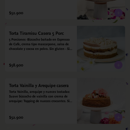
para diabéticos. Hechos con harina quinoa, 
arroz y coco. Endulzada con estevia.
$52.900
Torta Tiramisu Casera 5 Porc
5 Porciones -Bizcocho bañado en Espresso 
de Cafe, crema tipo mascarpone, salsa de 
chocolate y cocoa en polvo. Sin gluten - Sin 
azucar - Apto para diabéticos.
$58.900
Torta Vainilla y Arequipe casera
Torta Vainilla, arequipe y nueces tostadas: 
Suave bizcocho de vainilla con crema de 
arequipe: Topping de nueces crocantes. Sin 
azúcar - Sin gluten - Apta para diabéticos. 
Hechos con harina quinoa, arroz y coco. 
Endulzada con estevia.
$52.900