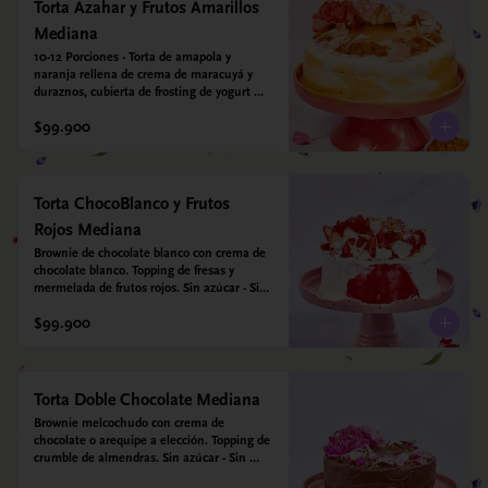
vegetal *contiene un derivado de proteína 
Torta Azahar y Frutos Amarillos
láctea conocido como caseína. Topping: 
Mediana
Fresas y Arándanos.
10-12 Porciones - Torta de amapola y 
naranja rellena de crema de maracuyá y 
duraznos, cubierta de frosting de yogurt 
griego. Opcional: Agregale espejo con 
$99.900
leyenda para mamá. Sin azúcar - Sin gluten 
- Apto para diabeticos
Torta ChocoBlanco y Frutos
Rojos Mediana
Brownie de chocolate blanco con crema de 
chocolate blanco. Topping de fresas y 
mermelada de frutos rojos. Sin azúcar - Sin 
gluten - Apta para diabéticos.
$99.900
Torta Doble Chocolate Mediana
Brownie melcochudo con crema de 
chocolate o arequipe a elección. Topping de 
crumble de almendras. Sin azúcar - Sin 
gluten - Apta para diabéticos.