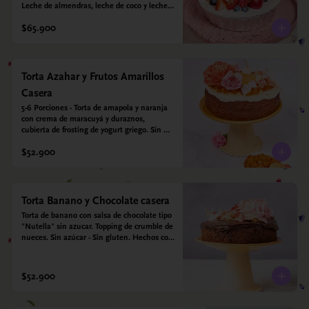
Leche de almendras, leche de coco y leche 
condensada de almendras. Bizcocho: Harina 
$65.900
de arroz, harina de quinoa, huevo, leche de 
almendras, aceite girasol, leche de coco, 
estevia 95%, miel de agave 5% esencia de 
vainilla.  Crema: Chantilly vegetal 
*contiene un derivado de proteína láctea 
Torta Azahar y Frutos Amarillos
conocido como caseína. Topping: Fresas y 
Casera
Arándanos.
5-6 Porciones - Torta de amapola y naranja 
con crema de maracuyá y duraznos, 
cubierta de frosting de yogurt griego. Sin 
azúcar - Sin gluten - Apto para diabeticos
$52.900
Torta Banano y Chocolate casera
Torta de banano con salsa de chocolate tipo 
"Nutella" sin azucar. Topping de crumble de 
nueces. Sin azúcar - Sin gluten. Hechos con 
harina quinoa, arroz y almendras. 
Endulzada con estevia.
$52.900