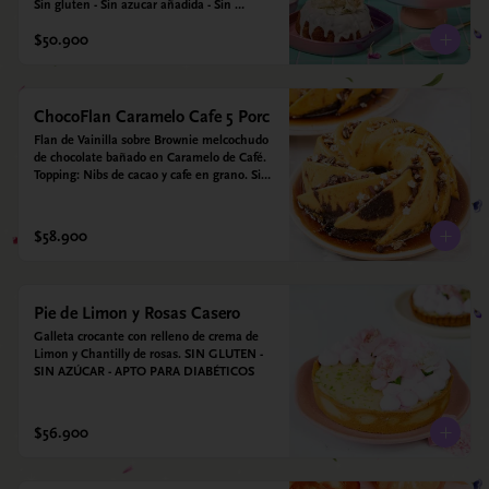
Sin gluten - Sin azucar añadida - Sin 
endulzantes - Sin colorantes artificiales - Sin 
$50.900
Lacteos
ChocoFlan Caramelo Cafe 5 Porc
Flan de Vainilla sobre Brownie melcochudo 
de chocolate bañado en Caramelo de Café. 
Topping: Nibs de cacao y cafe en grano. Sin 
azúcar añadido - Sin gluten - Apto para 
diabéticos
$58.900
Pie de Limon y Rosas Casero
Galleta crocante con relleno de crema de 
Limon y Chantilly de rosas. SIN GLUTEN - 
SIN AZÚCAR - APTO PARA DIABÉTICOS
$56.900