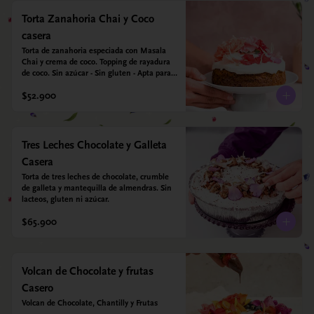
Torta Zanahoria Chai y Coco
casera
Torta de zanahoria especiada con Masala 
Chai y crema de coco. Topping de rayadura 
de coco. Sin azúcar - Sin gluten - Apta para 
diabéticos. Hechos con harina quinoa, arroz 
$52.900
y almendras. Endulzada con estevia.
Tres Leches Chocolate y Galleta
Casera
Torta de tres leches de chocolate, crumble 
de galleta y mantequilla de almendras. Sin 
lacteos, gluten ni azúcar.
$65.900
Volcan de Chocolate y frutas
Casero
Volcan de Chocolate, Chantilly y Frutas