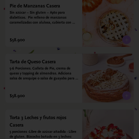
Pie de Manzanas Casera
Sin azúcar – Sin gluten – Apto para 
diabéticos.  Pie relleno de manzanas 
caramelizadas con alulosa, cubierta con 
tiras de galleta que le dan ese toque 
crujiente. Viene con crema inglesa a base 
de leche de coco y que envuelve todos los 
$58.900
sabores.
Tarta de Queso Casera
5-6 Porciones. Galleta de Pie, crema de 
queso y topping de almendras. Adiciona 
salsa de arequipe o salsa de guayaba para 
acompañar. Sin azucar - Sin gluten - Apto 
para diabéticos.
$58.900
Torta 3 Leches y frutos rojos
Casera
5 porciones -Libre de azúcar añadida - Libre 
de gluten. Bizcocho bañado en 3 leches: 