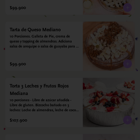
crujiente. Viene con crema inglesa a base 
de leche de coco y que envuelve todos los 
$99.900
sabores.
Tarta de Queso Mediano
10 Porciones. Galleta de Pie, crema de 
queso y topping de almendras. Adiciona 
salsa de arequipe o salsa de guayaba para 
acompañar. Sin azucar - Sin gluten - Apto 
para diabéticos.
$99.900
Torta 3 Leches y Frutos Rojos
Mediana
10 porciones - Libre de azúcar añadida - 
Libre de gluten. Bizcocho bañado en 3 
leches: Leche de almendras, leche de coco y 
leche condensada de almendras. Bizcocho: 
$107.900
Harina de arroz, harina de quinoa, huevo, 
leche de almendras, aceite girasol, leche de 
coco, estevia 95%, miel de agave 5% 
esencia de vainilla.  Crema: Chantilly 