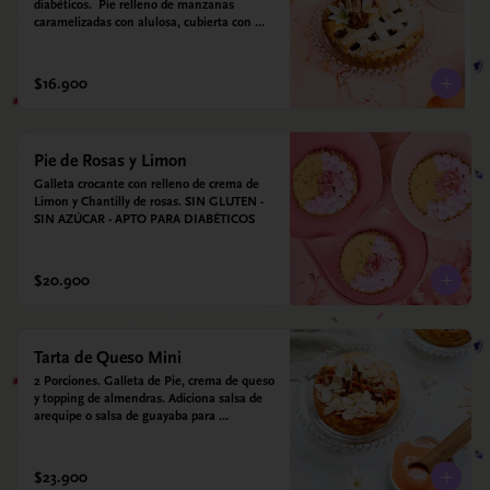
diabéticos.  Pie relleno de manzanas 
caramelizadas con alulosa, cubierta con 
tiras de galleta que le dan ese toque 
crujiente. Viene con crema inglesa a base 
de leche de coco y que envuelve todos los 
$16.900
sabores.
Pie de Rosas y Limon
Galleta crocante con relleno de crema de 
Limon y Chantilly de rosas. SIN GLUTEN - 
SIN AZÚCAR - APTO PARA DIABÉTICOS
$20.900
Tarta de Queso Mini
2 Porciones. Galleta de Pie, crema de queso 
y topping de almendras. Adiciona salsa de 
arequipe o salsa de guayaba para 
acompañar. Sin azucar - Sin gluten - Apto 
para diabéticos.
$23.900