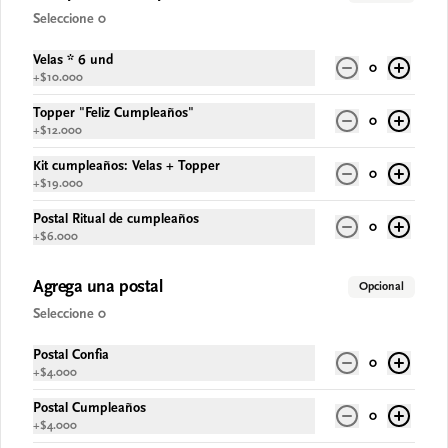
Seleccione 0
$67.900
Velas * 6 und
0
+
$10.000
Topper "Feliz Cumpleaños"
0
+
$12.000
Kit cumpleaños: Velas + Topper
0
+
$19.000
Postal Ritual de cumpleaños
0
+
$6.000
Agrega una postal
Opcional
Conócenos
Seleccione 0
Despacho
Postal Confia
0
Términos y condiciones
+
$4.000
Política de privacidad
Postal Cumpleaños
0
+
$4.000
Redes sociales