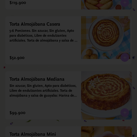
$119.900
Torta Almojábana Casera
5-6 Porciones. Sin azucar, Sin gluten, Apto 
para diabéticos, Libre de endulzantes 
artificiales. Torta de almojábana y salsa de 
guayaba: Harina de maíz, almidón de yuca, 
almidón de maíz, huevo, queso campesino, 
alulosa, leche deslactosada, leche de coco, 
$52.900
vainilla. Salsa de guayaba: Guayaba y 
alulosa.
Torta Almojábana Mediana
Sin azucar, Sin gluten, Apto para diabéticos, 
Libre de endulzantes artificiales. Torta de 
almojábana y salsa de guayaba: Harina de 
maíz, almidón de yuca, almidón de maíz, 
huevo, queso campesino, alulosa, leche 
deslactosada, leche de coco, vainilla. Salsa 
$99.900
de guayaba: Guayaba y alulosa.
Torta Almojábana Mini