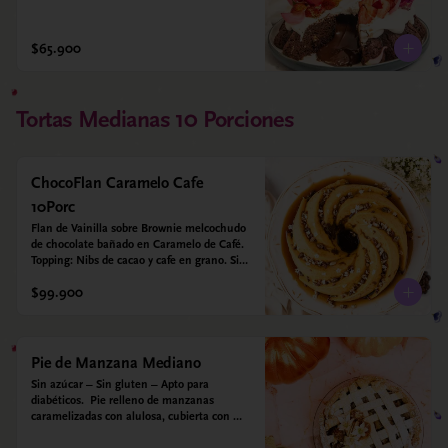
$65.900
Tortas Medianas 10 Porciones
ChocoFlan Caramelo Cafe
10Porc
Flan de Vainilla sobre Brownie melcochudo 
de chocolate bañado en Caramelo de Café. 
Topping: Nibs de cacao y cafe en grano. Sin 
azúcar añadido - Sin gluten - Apto para 
$99.900
diabéticos
Pie de Manzana Mediano
Sin azúcar – Sin gluten – Apto para 
diabéticos.  Pie relleno de manzanas 
caramelizadas con alulosa, cubierta con 
tiras de galleta que le dan ese toque 