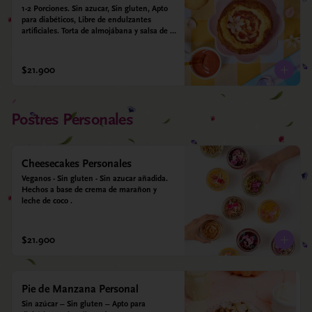
1-2 Porciones. Sin azucar, Sin gluten, Apto 
para diabéticos, Libre de endulzantes 
artificiales. Torta de almojábana y salsa de 
guayaba: Harina de maíz, almidón de yuca, 
almidón de maíz, huevo, queso campesino, 
alulosa, leche deslactosada, leche de coco, 
$21.900
vainilla. Salsa de guayaba: Guayaba y 
alulosa.
Postres Personales
Cheesecakes Personales
Veganos - Sin gluten - Sin azucar añadida. 
Hechos a base de crema de marañon y 
leche de coco .
$21.900
Pie de Manzana Personal
Sin azúcar – Sin gluten – Apto para 